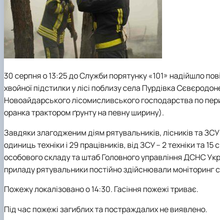
30 серпня о 13:25 до Служби порятунку «101» надійшло пов
хвойної підстилки у лісі поблизу села Пурдівка Сєвєродо
Новоайдарського лісомисливського господарства по пери
оранка трактором ґрунту на певну ширину).
Завдяки злагодженим діям рятувальників, лісників та ЗСУ
одиниць техніки і 29 працівників, від ЗСУ – 2 техніки та 1
особового складу та штаб Головного управління ДСНС Укра
приладу рятувальники постійно здійснювали моніторинг си
Пожежу локалізовано о 14:30. Гасіння пожежі триває.
Під час пожежі загиблих та постраждалих не виявлено.