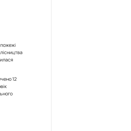
 пожежі
 лісництва
дилася
учено 12
овік
льного