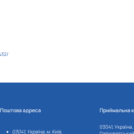
432/
Поштова адреса
Приймальна к
03041, Україна, 
03041, Україна, м. Київ,
Горіхуватський 