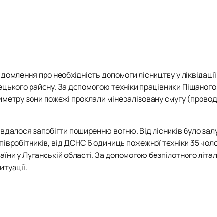
ідомлення про необхідність допомоги лісництву у ліквідації
нецького району. За допомогою техніки працівники Піщаного
метру зони пожежі проклали мінералізовану смугу (прово
 вдалося запобігти поширенню вогню. Від лісників було зал
5 співробітників, від ДСНС 6 одиниць пожежної техніки 35 чол
їни у Луганській області. За допомогою безпілотного літа
туації.