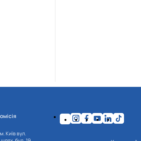
омісія
м. Київ вул.
шлях, буд. 19,