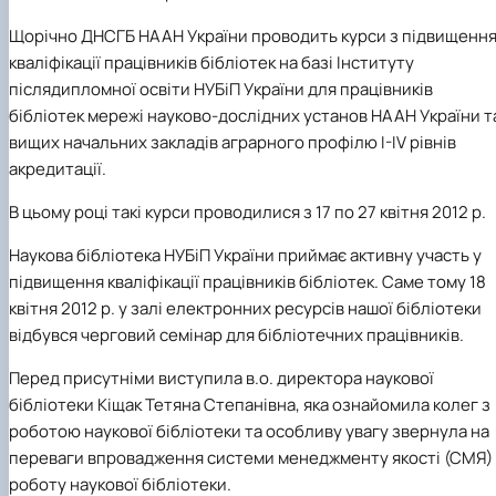
Іноземні мови
Їдальні та буфети
Центр вивчення мов
Психологічна підтримка
Біоетична комісія
Рада молодих вчених
Методичні рекомендації, пам'ятки
ЦКНО «Агропромисловий комплекс, лісове і
Доступ до публічної інформації
Наглядова рада
Історія університету
Щорічно ДНСГБ НААН України проводить курси з підвищенн
Працевлаштування
Студентські квитки
Інклюзивне середовище
Наукові видання
садово-паркове господарство, ветеринарна
Наукові школи
Форми документів
Державні закупівлі
Рада роботодавців
Видатні випускники та працівники
кваліфікації працівників бібліотек на базі Інституту
Наука для бізнесу
медицина»
Стартап школа НУБіП України
Патентно-ліцензійна діяльність
Досліднику та автору
Офіційна символіка
Благодійний фонд «Голосіївська ініціатива
Звіт ректора
Обладнання НУБіП України
Звіт про проведення НТЗ
Каталог наукових послуг
Антикорупційні заходи
2020»
Пам'яті захисників України
післядипломної освіти НУБіП України для працівників
Наукові журнали НУБіП України
«SEB-2024»
Гендерна радниця
Почесні доктори і професори НУБіП України
Уповноважена особа з питань запобігання 
бібліотек мережі науково-дослідних установ НААН України т
Наукові журнали НУБіП України (English)
«SEB-2025»
Контактна інформація
виявлення корупції
Пресслужба
вищих начальних закладів аграрного профілю І-ІV рівнів
Пам'ятка про проведення науково-технічни
Університетський кур'єр
Положення про антикорупційного
акредитації.
заходів
уповноваженого НУБіП України
Вибори ректора
Порядок планування та організації
Програма розвитку університету «Голосіївсь
Національні нормативно-правові акти
В цьому році такі курси проводилися з 17 по 27 квітня 2012 р.
проведення НТЗ
ініціатива – 2025»
Нормативно-правові акти НУБіП України
Результати науково-технічних заходів
Інформаційні ресурси НАЗК
Наукова бібліотека НУБіП України приймає активну участь у
Монографії
Методичні роз’яснення НАЗК
підвищення кваліфікації працівників бібліотек. Саме тому 18
Антикорупційні заходи
квітня 2012 р. у залі електронних ресурсів нашої бібліотеки
відбувся черговий семінар для бібліотечних працівників.
Перед присутніми виступила в.о. директора наукової
бібліотеки Кіщак Тетяна Степанівна, яка
ознайомила колег з
роботою наукової бібліотеки та особливу увагу звернула на
переваги впровадження системи менеджменту якості (СМЯ) 
роботу наукової бібліотеки.