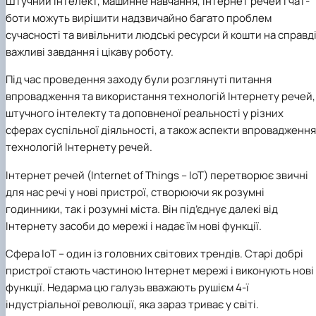
Штучний інтелект, машинне навчання, Інтернет речей і чат-
Іноземні мови
Їдальні та буфети
Центр вивчення мов
Психологічна підтримка
Біоетична комісія
Рада молодих вчених
Методичні рекомендації, пам'ятки
ЦКНО «Агропромисловий комплекс, лісове і
Доступ до публічної інформації
Наглядова рада
Історія університету
боти можуть вирішити надзвичайно багато проблем
Працевлаштування
Студентські квитки
Інклюзивне середовище
Наукові видання
садово-паркове господарство, ветеринарна
Наукові школи
Форми документів
Державні закупівлі
Рада роботодавців
Видатні випускники та працівники
сучасності та вивільнити людські ресурси й кошти на справд
Наука для бізнесу
медицина»
Стартап школа НУБіП України
Патентно-ліцензійна діяльність
Досліднику та автору
Офіційна символіка
Благодійний фонд «Голосіївська ініціатива
Звіт ректора
важливі завдання і цікаву роботу.
Обладнання НУБіП України
Звіт про проведення НТЗ
Каталог наукових послуг
Антикорупційні заходи
2020»
Пам'яті захисників України
Наукові журнали НУБіП України
«SEB-2024»
Гендерна радниця
Почесні доктори і професори НУБіП України
Уповноважена особа з питань запобігання 
Під час проведення заходу були розглянуті питання
Наукові журнали НУБіП України (English)
«SEB-2025»
Контактна інформація
виявлення корупції
Пресслужба
впровадження та використання технологій Інтернету речей,
Пам'ятка про проведення науково-технічни
Університетський кур'єр
Положення про антикорупційного
штучного інтелекту та доповненої реальності у різних
заходів
уповноваженого НУБіП України
Вибори ректора
Порядок планування та організації
Програма розвитку університету «Голосіївсь
Національні нормативно-правові акти
сферах суспільної діяльності, а також аспекти впровадження
проведення НТЗ
ініціатива – 2025»
Нормативно-правові акти НУБіП України
технологій Інтернету речей.
Результати науково-технічних заходів
Інформаційні ресурси НАЗК
Монографії
Методичні роз’яснення НАЗК
Інтернет речей (Іnternet of Things – IoT) перетворює звичні
Антикорупційні заходи
для нас речі у нові пристрої, створюючи як розумні
годинники, так і розумні міста. Він під’єднує далекі від
Інтернету засоби до мережі і надає їм нові функції.
Сфера ІоТ – один із головних світових трендів. Старі добрі
пристрої стають частиною Інтернет мережі і виконують нові
функції. Недарма цю галузь вважають рушієм 4-ї
індустріальної революції, яка зараз триває у світі.