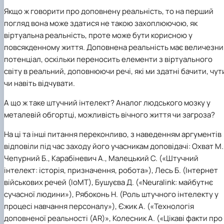
Якщо ж говорити про доповнену реальність, то на перший
погляд вона може здатися не такою захоплюючою, як
віртуальна реальність, проте може бути корисною у
повсякденному життя. Доповнена реальність має величезни
потенціал, оскільки переносить елементи з віртуального
світу в реальний, доповнюючи речі, які ми здатні бачити, чут
чи навіть відчувати.
А що ж таке штучний інтелект? Аналог людського мозку у
металевій обгортці, можливість вічного життя чи загроза?
На ці та інші питання переконливо, з наведенням аргументів
відповіли під час заходу його учасникам доповідачі: Охват М.
Чепурний Б., Карабіневич А., Малецький С. («Штучний
інтелект: історія, призначення, робота»), Лесь Б. (Інтернет
військових речей (IoMT), Бушуєва Д. («Neuralink: майбутнє
сучасної людини»), Рябоконь Н. (Роль штучного інтелекту у
процесі навчання персоналу»), Єжик А. («Технологія
доповненої реальності (AR)», Колесник А. («Цікаві факти про