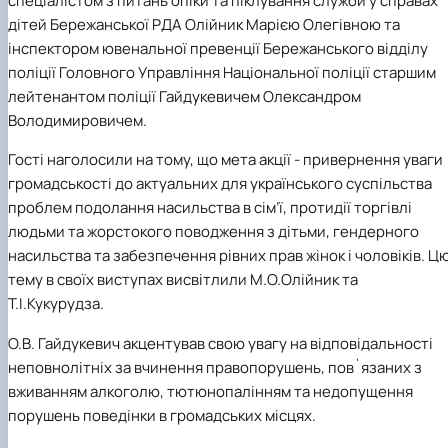
спеціалістом з питань опіки та піклування служби у справах
Іноземні мови
Їдальні та буфети
Центр вивчення мов
Психологічна підтримка
Біоетична комісія
Рада молодих вчених
Методичні рекомендації, пам'ятки
ЦКНО «Агропромисловий комплекс, лісове і
Доступ до публічної інформації
Наглядова рада
Історія університету
дітей Бережанської РДА Олійник Марією Олегівною та
Працевлаштування
Студентські квитки
Інклюзивне середовище
Наукові видання
садово-паркове господарство, ветеринарна
Наукові школи
Форми документів
Державні закупівлі
Рада роботодавців
Видатні випускники та працівники
інспектором ювенальної превенції Бережанського відділу
Наука для бізнесу
медицина»
Стартап школа НУБіП України
Патентно-ліцензійна діяльність
Досліднику та автору
Офіційна символіка
Благодійний фонд «Голосіївська ініціатива
Звіт ректора
поліції Головного Управління Національної поліції старшим
Обладнання НУБіП України
Звіт про проведення НТЗ
Каталог наукових послуг
Антикорупційні заходи
2020»
Пам'яті захисників України
лейтенантом поліції Гайдукевичем Олександром
Наукові журнали НУБіП України
«SEB-2024»
Гендерна радниця
Почесні доктори і професори НУБіП України
Уповноважена особа з питань запобігання 
Наукові журнали НУБіП України (English)
«SEB-2025»
Володимировичем.
Контактна інформація
виявлення корупції
Пресслужба
Пам'ятка про проведення науково-технічни
Університетський кур'єр
Положення про антикорупційного
Гості наголосили на тому, що мета акції - привернення уваги
заходів
уповноваженого НУБіП України
Вибори ректора
Порядок планування та організації
громадськості до актуальних для українського суспільства
Програма розвитку університету «Голосіївсь
Національні нормативно-правові акти
проведення НТЗ
ініціатива – 2025»
Нормативно-правові акти НУБіП України
проблем подолання насильства в сім’ї, протидії торгівлі
Результати науково-технічних заходів
Інформаційні ресурси НАЗК
людьми та жорстокого поводження з дітьми, гендерного
Монографії
Методичні роз’яснення НАЗК
насильства та забезпечення рівних прав жінок і чоловіків. Ц
Антикорупційні заходи
тему в своїх виступах висвітлили М.О.Олійник та
Т.І.Кукурудза.
О.В. Гайдукевич акцентував свою увагу на відповідальності
неповнолітніх за вчинення правопорушень, пов`язаних з
вживанням алкоголю, тютюнопалінням та недопущення
порушень поведінки в громадських місцях.