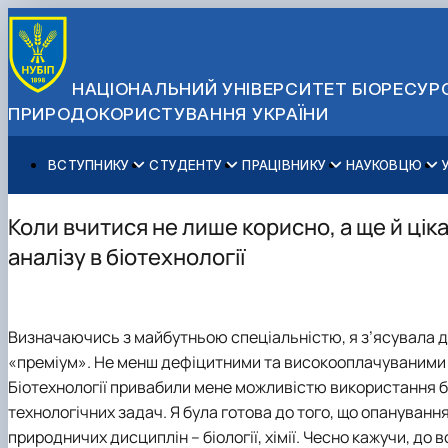
НАЦІОНАЛЬНИЙ УНІВЕРСИТЕТ БІОРЕСУРС
ПРИРОДОКОРИСТУВАННЯ УКРАЇНИ
ВСТУПНИКУ
СТУДЕНТУ
ПРАЦІВНИКУ
НАУКОВЦЮ
Вступ до НУБіП України 2026
Навчання
Освітній процес
Наукова діяльність
Управління і самоврядування
Приймальна комісія
Додаткова освіта
Міжнародна діяльність
Аспіранту / Докторанту
Загальна інформація
Коли вчитися не лише корисно, а ще й цік
Правила прийому
Позанавчальна діяльність
Довідкова інформація
Захисти дисертацій
Офіційні документи
аналізу в біотехнології
Для осіб з тимчасово окупованих територій
Студентське самоврядування
Профспілкова організація
Законодавче та нормативне забезпечення
Стратегія розвитку на період 2026-2030рр. «ГОЛОСІ
Зимовий вступ
Довідкова інформація
Центр колективного користування науковим обладна
Доступ до публічної інформації
Підготовчий курс НМТ
Пільги
Біоетична комісія
Державні закупівлі
Визначаючись з майбутньою спеціальністю, я з’ясувала для
Для іноземців / For foreigners
Наукові видання
Офіційна символіка
«преміум». Не менш дефіцитними та високооплачуваними 
Військова освіта
Наука для бізнесу
Антикорупційні заходи
Біотехнології привабили мене можливістю використання б
Гендерна радниця
технологічних задач. Я була готова до того, що опануванн
Контактна інформація
природничих дисциплін – біології, хімії. Чесно кажучи, до в