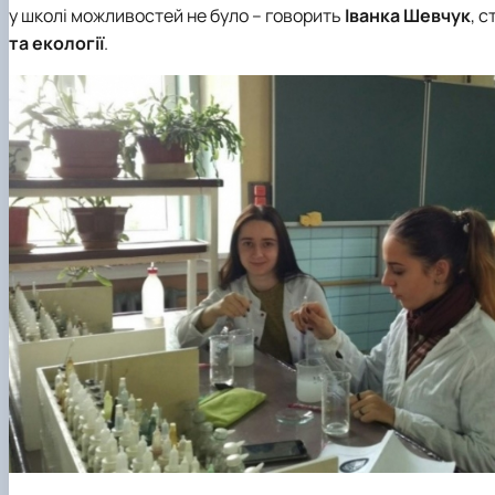
у школі можливостей не було – говорить
Іванка Шевчук
, 
та екології
.