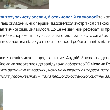
льтету захисту рослин, біотехнологій та екології
та йог
більш складним, ніж перший. Їм довелося зустрітися з тако
алітичної хімії
. Виявилося, що це не звичний реферат чи пр
ний експеримент в курсі загальної хімії мав чисто ознайом
ьо залежала від акуратності, точності роботи і навіть від т
ли, як закінчилася пара, – ділиться
Андрій
. Завжди на доп
роблемами зверталися до завідувача лабораторії
Світлани Р
йти затискачі та воронки, чому не вмикаються терези, потр
тилят у промивалках – і так з першої до останньої хвилини за