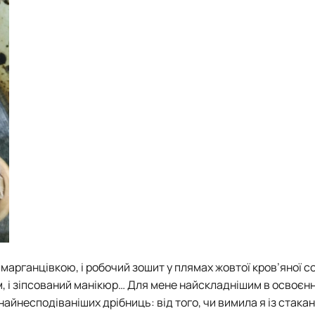
марганцівкою, і робочий зошит у плямах жовтої кров’яної сол
, і зіпсований манікюр… Для мене найскладнішим в освоєнн
 найнесподіваніших дрібниць: від того, чи вимила я із стак