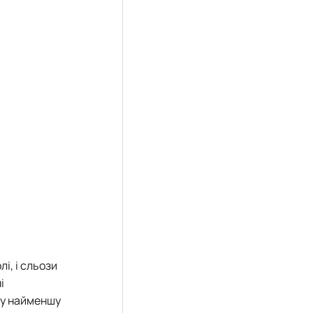
і, і сльози
і
ану найменшу