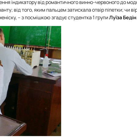
лення індикатору від романтичного винно-червоного до мод
анту; від того, яким пальцем затискала отвір піпетки; чи ві
еніску, – з посмішкою згадує студентка 1 групи
Луїза Бедін