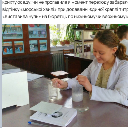
крихту осаду; чи не проґавила я момент переходу забарв
відтінку «морської хвилі» при додаванні єдиної краплі титр
«виставила нуль» на бюретці: по нижньому чи верхньому м