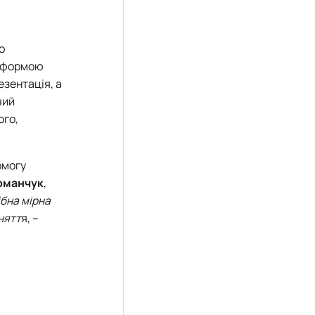
о
ю формою
езентація, а
чий
ого,
омогу
оманчук
,
ібна мірна
нятт
я, –