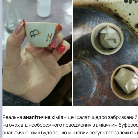
Реальна
аналітична хімія
– це і халат, щедро забризканий 
на очах від необережного поводження з аміачним буфером
аналітичної хімії будо те, що кінцевий результат залежить