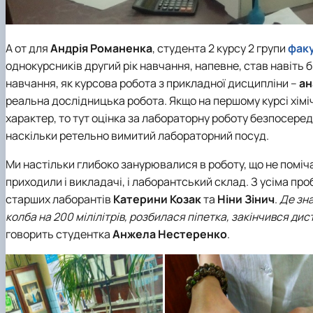
А от для
Андрія Романенка
, студента 2 курсу 2 групи
факу
однокурсників другий рік навчання, напевне, став навіть 
навчання, як курсова робота з прикладної дисципліни –
ан
реальна дослідницька робота. Якщо на першому курсі хіміч
характер, то тут оцінка за лабораторну роботу безпосередн
наскільки ретельно вимитий лабораторний посуд.
Ми настільки глибоко занурювалися в роботу, що не поміча
приходили і викладачі, і лаборантський склад. З усіма п
старших лаборантів
Катерини Козак
та
Ніни Зінич
.
Де зна
колба на 200 мілілітрів, розбилася піпетка, закінчився дис
говорить студентка
Анжела Нестеренко
.