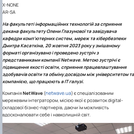
Іноземні мови
Їдальні та буфети
Центр вивчення мов
Психологічна підтримка
Біоетична комісія
Рада молодих вчених
Методичні рекомендації, пам'ятки
ЦКНО «Агропромисловий комплекс, лісове і
Доступ до публічної інформації
Наглядова рада
Історія університету
X-NONE
Працевлаштування
Студентські квитки
Інклюзивне середовище
Наукові видання
садово-паркове господарство, ветеринарна
Наукові школи
Форми документів
Державні закупівлі
Рада роботодавців
Видатні випускники та працівники
AR-SA
Наука для бізнесу
медицина»
Стартап школа НУБіП України
Патентно-ліцензійна діяльність
Досліднику та автору
Офіційна символіка
Благодійний фонд «Голосіївська ініціатива
Звіт ректора
Обладнання НУБіП України
Звіт про проведення НТЗ
Каталог наукових послуг
Антикорупційні заходи
2020»
Пам'яті захисників України
На факультеті інформаційних технологій за сприяння
Наукові журнали НУБіП України
«SEB-2024»
Гендерна радниця
Почесні доктори і професори НУБіП України
Уповноважена особа з питань запобігання 
декана факультету
Олени Глазунової
та завідувача
Наукові журнали НУБіП України (English)
«SEB-2025»
Контактна інформація
виявлення корупції
Пресслужба
кафедри комп’ютерних систем, мереж та кібербезпеки
Пам'ятка про проведення науково-технічни
Університетський кур'єр
Положення про антикорупційного
Дмитра Касаткіна
,
20 жовтня 2023 року у змішаному
заходів
уповноваженого НУБіП України
Вибори ректора
форматі організувано і проведено зустріч з
Порядок планування та організації
Програма розвитку університету «Голосіївсь
Національні нормативно-правові акти
представниками компанії Netwave. М
етою зустрічі є
проведення НТЗ
ініціатива – 2025»
Нормативно-правові акти НУБіП України
підвищення якості освіти, сприяння працевлаштування
Результати науково-технічних заходів
Інформаційні ресурси НАЗК
Монографії
Методичні роз’яснення НАЗК
здобувачів освіти та обміну досвідом між університетом т
Антикорупційні заходи
компанією, що працюють в ІТ галузі.
netwave.ua
Компанія
NetWave
(
)
є спеціалізованим
мережевим інтегратором, місією якої є розвиток digital-
складової бізнес-партнерів, даючи їм можливість
вдосконалювати себе і навколишній світ.