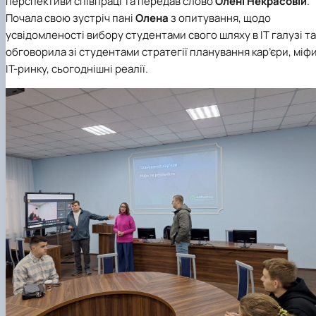
перспективи співпраці та передав слово
Олені Некрасовій
.
Почала свою зустріч пані
Олена
з опитування, щодо
усвідомленості вибору студентами свого шляху в ІТ галузі та
обговорила зі студентами стратегії планування кар’єри, міф
ІТ-ринку, сьогоднішні реалії.