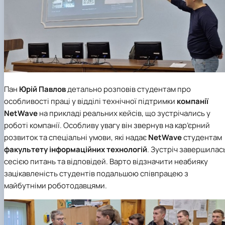
Пан
Юрій Павлов
детально розповів студентам про
особливості праці у відділі технічної підтримки
компанії
NetWave
на прикладі реальних
кейсів, що зустрічались у
роботі компанії. Особливу увагу він звернув на кар’єрний
розвиток та спеціальні умови, які надає
NetWave
студентам
факультету інформаційних технологій
. Зустріч завершилас
сесією питань та відповідей. Варто відзначити неабияку
зацікавленість студентів подальшою співпрацею з
майбутніми роботодавцями.