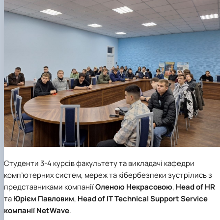
Студенти 3-4 курсів факультету та викладачі кафедри
комп’ютерних систем, мереж та кібербезпеки зустрілись з
представниками компанії
Оленою Некрасовою
,
Head of HR
та
Юрієм Павловим
,
Head of IT Technical Support Service
компанії
NetWave
.