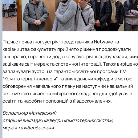
Під час приватної зустрічі представників Netwave та
керівництва факультету прийнято рішення продовжувати
співпрацю, і провести додаткову зустріч зі здобувачами, яки
зацікавив світ мереж та системної інтеграції. Також вирішено
запланувати зустріч із гарантом освітньої програми
123
"Комп'ютерна інженерія"
та викладачами кафедри з метою
обговорення навчального плану на наступний навчальний
рік, з метою вивчення вибіркової складової для здобувачів
освіти та наробки пропозицій з її вдосконалення.
Володимир Матієвський,
старший викладач кафедри комп’ютерних систем,
мереж та кібербезпеки