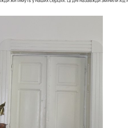
вжди житимуть у наших серцях. Ці дні назавжди змінили хід і