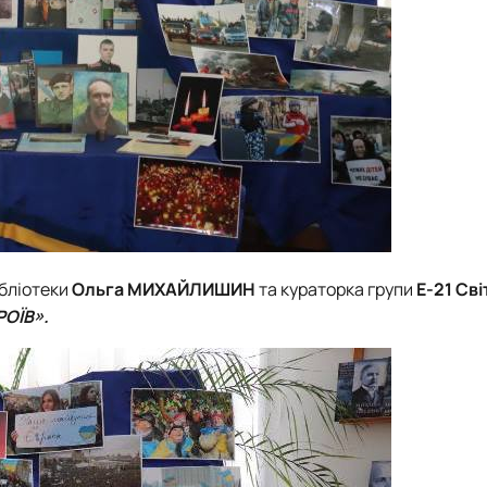
ібліотеки
Ольга МИХАЙЛИШИН
та кураторка групи
Е-21 Св
ОЇВ».