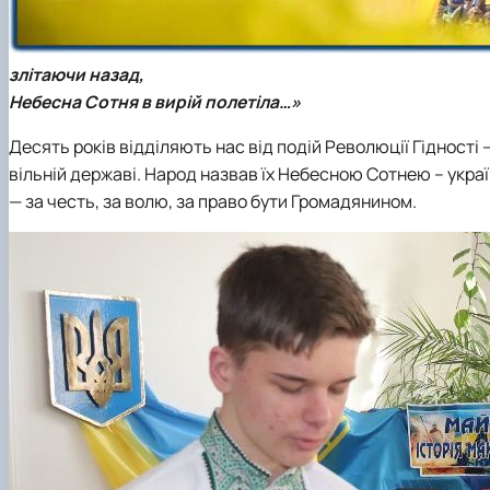
злітаючи назад,
Небесна Сотня в вирій полетіла…»
Десять років відділяють нас від подій Революції Гідності 
вільній державі. Народ назвав їх Небесною Сотнею – українц
— за честь, за волю, за право бути Громадянином.