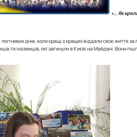
«… Як крил
– лютневих днів, коли кращі з кращих віддали своє життя за 
ів та іноземців, які загинули в Києві на Майдані. Вони пішл