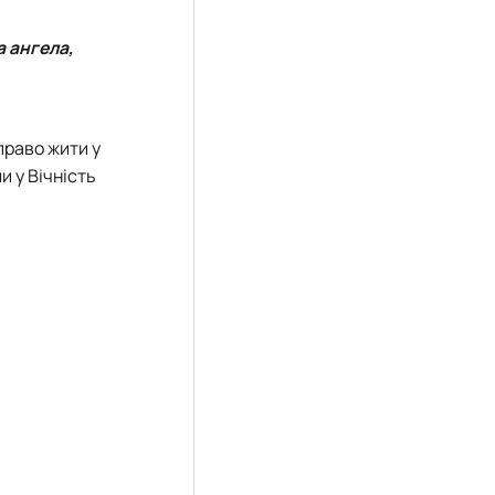
а ангела,
право жити у
и у Вічність