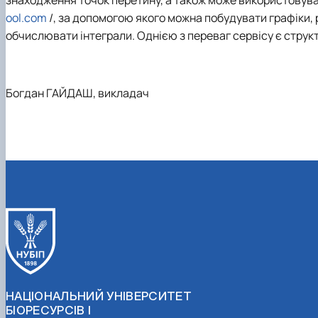
знаходження точок перетину, а також може використовуват
ool.com
/, за допомогою якого можна побудувати графіки, р
обчислювати інтеграли. Однією з переваг сервісу є струк
Богдан ГАЙДАШ, викладач
НАЦІОНАЛЬНИЙ УНІВЕРСИТЕТ
БІОРЕСУРСІВ І