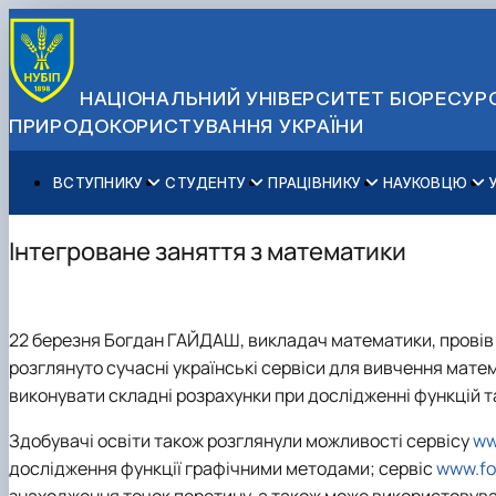
НАЦІОНАЛЬНИЙ УНІВЕРСИТЕТ БІОРЕСУРС
ПРИРОДОКОРИСТУВАННЯ УКРАЇНИ
ВСТУПНИКУ
СТУДЕНТУ
ПРАЦІВНИКУ
НАУКОВЦЮ
Вступ до НУБіП України 2026
Навчання
Освітній процес
Наукова діяльність
Управління і самоврядування
Приймальна комісія
Додаткова освіта
Міжнародна діяльність
Аспіранту / Докторанту
Загальна інформація
Інтегроване заняття з математики
Правила прийому
Позанавчальна діяльність
Довідкова інформація
Захисти дисертацій
Офіційні документи
Для осіб з тимчасово окупованих територій
Студентське самоврядування
Профспілкова організація
Законодавче та нормативне забезпечення
Стратегія розвитку на період 2026-2030рр. «ГОЛОСІ
Зимовий вступ
Довідкова інформація
Центр колективного користування науковим обладна
Доступ до публічної інформації
22 березня Богдан ГАЙДАШ, викладач математики, провів і
Підготовчий курс НМТ
Пільги
Біоетична комісія
Державні закупівлі
розглянуто сучасні українські сервіси для вивчення мате
Для іноземців / For foreigners
Наукові видання
Офіційна символіка
виконувати складні розрахунки при дослідженні функцій т
Військова освіта
Наука для бізнесу
Антикорупційні заходи
Гендерна радниця
Здобувачі освіти також розглянули можливості сервісу
ww
Контактна інформація
дослідження функції графічними методами; сервіс
www.fo