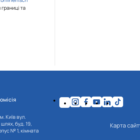
a.onlinemsch
 границі та
омісія
м. Київ вул.
шлях, буд. 19,
Карта сайт
пус № 1, кімната