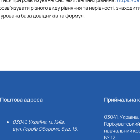
ися при розв’язуванні системи лінійних рівнянь;
https://u
озв’язувати різного виду рівняння та нерівності, знаходити
турована база довідників та формул.
Поштова адреса
Приймальна к
03041, Україна, 
03041, Україна, м. Київ,
Горіхуватський 
вул. Героїв Оборони, буд. 15.
навчальний кор
№ 12.