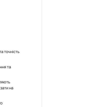
та точність
ння та
оляють
зати на
го