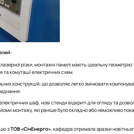
елей:
азерної різки, монтажні панелі мають ідеальну геометрію 
 та комутації електричних схем.
льних конструкцій, що дозволяє легко змінювати компонува
ладнання.
 електричних шаф, нові стенди відкриті для огляду та дозв
йоми монтажу, які раніше було складно або неможливо пока
ацю з
ТОВ
«СічЕнерго»
, кафедра отримала зразки новітньо