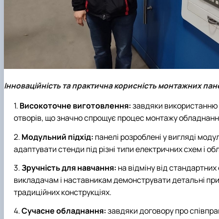
Інноваційність та практична корисність монтажних пан
Високоточне виготовлення:
завдяки використанню л
отворів, що значно спрощує процес монтажу обладнання
Модульний підхід:
панелі розроблені у вигляді моду
адаптувати стенди під різні типи електричних схем і об
Зручність для навчання:
на відміну від стандартних
викладачам і наставникам демонструвати детальні при
традиційних конструкціях.
Сучасне обладнання:
завдяки договору про співпр