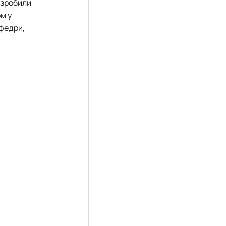
розробили
м у
афедри,