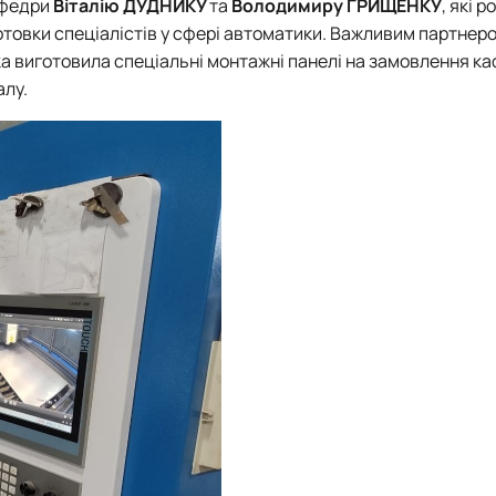
афедри
Віталію
ДУДНИКУ
та
Володимиру ГРИЩЕНКУ
, які 
отовки спеціалістів у сфері автоматики. Важливим партнеро
яка виготовила спеціальні монтажні панелі на замовлення к
алу.