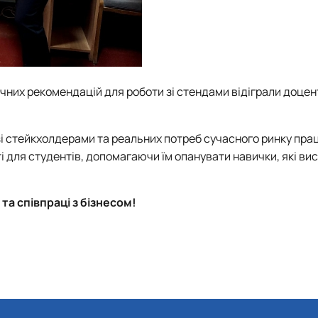
ичних рекомендацій для роботи зі стендами відіграли доце
і стейкхолдерами та реальних потреб сучасного ринку прац
і для студентів, допомагаючи їм опанувати навички, які ви
та співпраці з бізнесом!