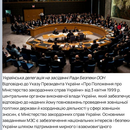
Українська делегація на засіданні Ради Безпеки ООН
Відповідно до Указу Президента України «Про Положення про
Міністерство закордонних справ України» від 3 квітня 1999 р.
центральним органом виконавчої влади України, який забезпечу
відповідно до наданих йому повноважень проведення зовнішньої
політики держави й координацію діяльності у сфері зовнішніх
зносин, є Міністерство закордонних справ України. Основними
завданнями МЗС є забезпечення національних інтересів і безпек
України шляхом підтримання мирного і взаємовигідного