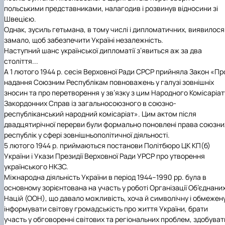
польськими представниками, налагодив і розвинув відносини зі
Швецією.
Однак, зусиль гетьмана, в тому числі і дипломатичних, виявилося
замало, щоб забезпечити Україні незалежність.
Наступний шанс української дипломатії з’явиться аж за два
століття...
А 1 лютого 1944 р. сесія Верховної Ради СРСР прийняла Закон «Пр
надання Союзним Республікам повноважень у галузі зовнішніх
зносин та про перетворення у зв’язку з цим Народного Комісаріат
Закордонних Справ із загальносоюзного в союзно-
республіканський народний комісаріат». Цим актом після
двадцятирічної перерви були формально поновлені права союзни
республік у сфері зовнішньополітичної діяльності.
5 лютого 1944 р. приймаються постанови Політбюро ЦК КП(б)
України і Укази Президії Верховної Ради УРСР про утворення
українського НКЗС.
Міжнародна діяльність України в період 1944–1990 рр. була в
основному зорієнтована на участь у роботі Організації Об’єднани
Націй (ООН), що давало можливість, хоча й символічну і обмежену
інформувати світову громадськість про життя України, брати
участь у обговоренні світових та регіональних проблем, здобуват