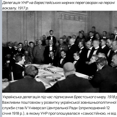
Делегація УНР на Берестейських мирних переговорах на пероні
вокзалу, 1917 р.
Українська делегація під час підписання Брестського миру, 1918 р
Важливим поштовхом у розвитку української зовнішньополітичної
служби став ІV Універсал Центральної Ради (оприлюднений 12
січня 1918 р.), в якому УНР проголошувалася «самостійною, ні від