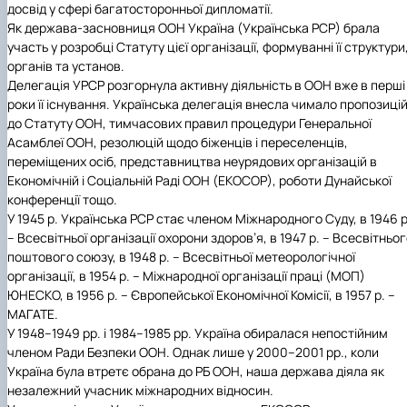
досвід у сфері багатосторонньої дипломатії.
Як держава-засновниця ООН Україна (Українська РСР) брала
участь у розробці Статуту цієї організації, формуванні її структури
органів та установ.
Делегація УРСР розгорнула активну діяльність в ООН вже в перші
роки її існування. Українська делегація внесла чимало пропозиці
до Статуту ООН, тимчасових правил процедури Генеральної
Асамблеї ООН, резолюцій щодо біженців і переселенців,
переміщених осіб, представництва неурядових організацій в
Економічній і Соціальній Раді ООН (ЕКОСОР), роботи Дунайської
конференції тощо.
У 1945 р. Українська РСР стає членом Міжнародного Суду, в 1946 р
– Всесвітньої організації охорони здоров’я, в 1947 р. – Всесвітньо
поштового союзу, в 1948 р. – Всесвітньої метеорологічної
організації, в 1954 р. – Міжнародної організації праці (МОП)
ЮНЕСКО, в 1956 р. – Європейської Економічної Комісії, в 1957 р. –
МАГАТЕ.
У 1948–1949 рр. і 1984–1985 рр. Україна обиралася непостійним
членом Ради Безпеки ООН. Однак лише у 2000–2001 рр., коли
Україна була втретє обрана до РБ ООН, наша держава діяла як
незалежний учасник міжнародних відносин.