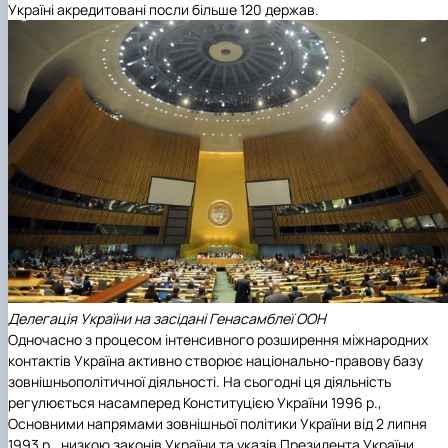
Україні акредитовані посли більше 120 держав.
Делегація України на засідані Генасамблеї ООН
Одночасно з процесом інтенсивного розширення міжнародних
контактів Україна активно створює національно-правову базу
зовнішньополітичної діяльності. На сьогодні ця діяльність
регулюється насамперед Конституцією України 1996 р.,
Основними напрямами зовнішньої політики України від 2 липня
1993 р., низкою законів України та указів Президента України.