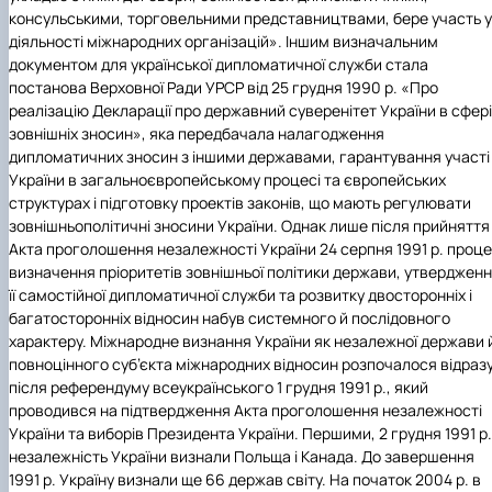
консульськими, торговельними представництвами, бере участь у
діяльності міжнародних організацій». Іншим визначальним
документом для української дипломатичної служби стала
постанова Верховної Ради УРСР від 25 грудня 1990 р. «Про
реалізацію Декларації про державний суверенітет України в сфері
зовнішніх зносин», яка передбачала налагодження
дипломатичних зносин з іншими державами, гарантування участі
України в загальноєвропейському процесі та європейських
структурах і підготовку проектів законів, що мають регулювати
зовнішньополітичні зносини України. Однак лише після прийняття
Акта проголошення незалежності України 24 серпня 1991 р. проц
визначення пріоритетів зовнішньої політики держави, утверджен
її самостійної дипломатичної служби та розвитку двосторонніх і
багатосторонніх відносин набув системного й послідовного
характеру. Міжнародне визнання України як незалежної держави 
повноцінного суб’єкта міжнародних відносин розпочалося відраз
після референдуму всеукраїнського 1 грудня 1991 р., який
проводився на підтвердження Акта проголошення незалежності
України та виборів Президента України. Першими, 2 грудня 1991 р.
незалежність України визнали Польща і Канада. До завершення
1991 р. Україну визнали ще 66 держав світу. На початок 2004 р. в