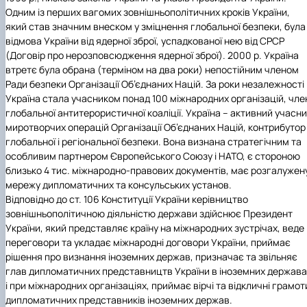
Одним із перших вагомих зовнішньополітичних кроків України,
який став значним внеском у зміцнення глобальної безпеки, була
відмова України від ядерної зброї, успадкованої нею від СРСР
(Договір про нерозповсюдження ядерної зброї). 2000 р. Україна
втретє була обрана (терміном на два роки) непостійним членом
Ради безпеки Організації Об’єднаних Націй. За роки незалежності
Україна стала учасником понад 100 міжнародних організацій, чле
глобальної антитерористичної коаліції. Україна – активний учасн
миротворчих операцій Організації Об’єднаних Націй, контрибутор
глобальної і регіональної безпеки. Вона визнана стратегічним та
особливим партнером Європейського Союзу і НАТО, є стороною
близько 4 тис. міжнародно-правових документів, має розгалужен
мережу дипломатичних та консульських установ.
Відповідно до ст. 106 Конституції України керівництво
зовнішньополітичною діяльністю держави здійснює Президент
України, який представляє країну на міжнародних зустрічах, веде
переговори та укладає міжнародні договори України, приймає
рішення про визнання іноземних держав, призначає та звільняє
глав дипломатичних представництв України в іноземних держава
і при міжнародних організаціях, приймає вірчі та відкличні грамот
дипломатичних представників іноземних держав.