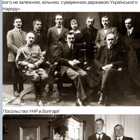
кого не залежною, вільною, суверенною державою Українського
Народу».
Посольство УНР в Болгарії