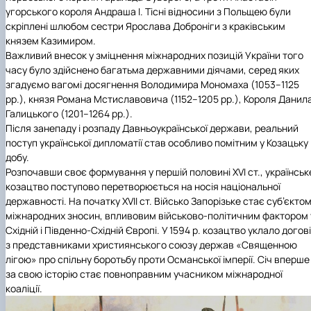
угорського короля Андраша І. Тісні відносини з Польщею були
скріплені шлюбом сестри Ярослава Доброніги з краківським
князем Казимиром.
Важливий внесок у зміцнення міжнародних позицій України того
часу було здійснено багатьма державними діячами, серед яких
згадуємо вагомі досягнення Володимира Мономаха (1053–1125
рр.), князя Романа Мстиславовича (1152–1205 рр.), Короля Данил
Галицького (1201–1264 рр.).
Після занепаду і розпаду Давньоукраїнської держави, реальний
поступ української дипломатії став особливо помітним у Козацьку
добу.
Розпочавши своє формування у першій половині XVІ ст., українськ
козацтво поступово перетворюється на носія національної
державності. На початку XVІІ ст. Військо Запорізьке стає суб’єкто
міжнародних зносин, впливовим військово-політичним фактором 
Східній і Південно-Східній Європі. У 1594 р. козацтво уклало догов
з представниками християнського союзу держав «Священною
лігою» про спільну боротьбу проти Османської імперії. Січ вперше
за свою історію стає повноправним учасником міжнародної
коаліції.