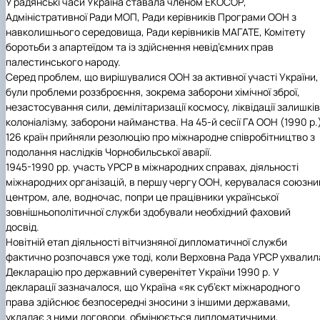
У радянські часи Україна ставала членом ЕКОСОР,
Адміністративної Ради МОП, Ради керівників Програми ООН з
навколишнього середовища, Ради керівників МАГАТЕ, Комітету
боротьби з апартеїдом та із здійснення невід’ємних прав
палестинського народу.
Серед проблем, що вирішувалися ООН за активної участі України,
були проблеми роззброєння, зокрема заборони хімічної зброї,
незастосування сили, демілітаризації космосу, ліквідації залишків
колоніалізму, заборони найманства. На 45-й сесії ГА ООН (1990 р.
126 країн прийняли резолюцію про міжнародне співробітництво з
подолання наслідків Чорнобильської аварії.
1945-1990 рр. участь УРСР в міжнародних справах, діяльності
міжнародних організацій, в першу чергу ООН, керувалася союзн
центром, але, водночас, попри це працівники української
зовнішньополітичної служби здобували необхідний фаховий
досвід.
Новітній етап діяльності вітчизняної дипломатичної служби
фактично розпочався уже тоді, коли Верховна Рада УРСР ухвалил
Декларацію про державний суверенітет України 1990 р. У
декларації зазначалося, що Україна «як суб’єкт міжнародного
права здійснює безпосередні зносини з іншими державами,
укладає з ними договори, обмінюється дипломатичними,