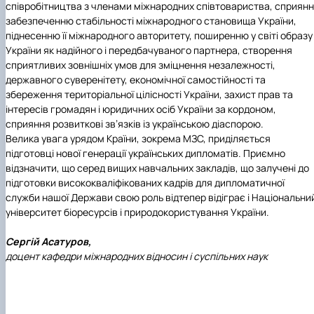
співробітництва з членами міжнародних співтовариства, сприян
забезпеченню стабільності міжнародного становища України,
піднесенню її міжнародного авторитету, поширенню у світі образу
України як надійного і передбачуваного партнера, створення
сприятливих зовнішніх умов для зміцнення незалежності,
державного суверенітету, економічної самостійності та
збереження територіальної цілісності України, захист прав та
інтересів громадян і юридичних осіб України за кордоном,
сприяння розвиткові зв’язків із українською діаспорою.
Велика увага урядом Країни, зокрема МЗС, приділяється
підготовці нової генерації українських дипломатів. Приємно
відзначити, що серед вищих навчальних закладів, що залучені до
підготовки висококваліфікованих кадрів для дипломатичної
служби нашої Держави свою роль відтепер відіграє і Національни
університет біоресурсів і природокористування України.
Сергій Асатуров,
доцент кафедри міжнародних відносин і суспільних наук