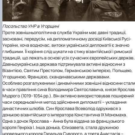
Посольство УНР в Угорщині
Проте зовнішньополітична служба України має давні традиції,
засновані, передусім, на дипломатичному досвіді Київської Русі-
України, хоча водночас, витоки української дипломатії є значно
глибшими. Її коріння слід шукати на стику візантійської і римської
традицій, що лежать в основі усіх сучасних європейських держав.
Давньоукраїнська держава підтримувала активні відносини з
Візантією, Святим Престолом, Германською імперією, Польщею,
Угорщиною, Францією, скандинавськими державами.
Особливо розгалуженими і динамічними зовнішні відносини стал
в часи правління сина Володимира Святославича, князя Ярослав
Мудрого (1019–1054 рр.). Він активно використовував поширений 
часи середньовіччя метод здійснення дипломатії – укладання
династичних шлюбів. Син Ярослава Всеволод одружився з
донькою візантійського імператора Константина ІX Мономаха.
Одна з дочок Ярослава – Анна була віддана за французького
короля Генріха І. Інша донька, Єлизавета, стала дружиною
норвезького короля Гаральда Суворого, а третя Анастасія –