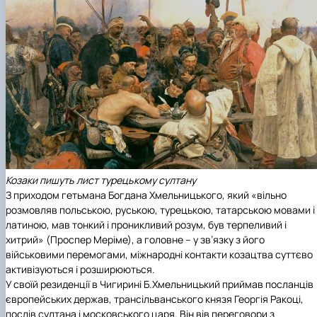
Козаки пишуть лист турецькому султану
З приходом гетьмана Богдана Хмельницького, який «вільно
розмовляв польською, руською, турецькою, татарською мовами і
латиною, мав тонкий і проникливий розум, був терпеливий і
хитрий» (Проспер Меріме), а головне – у зв’язку з його
військовими перемогами, міжнародні контакти козацтва суттєво
активізуються і розширюються.
У своїй резиденції в Чигирині Б.Хмельницький приймав посланців
європейських держав, трансільванського князя Георгія Ракоці,
послів султана і московського царя. Він вів переговори з