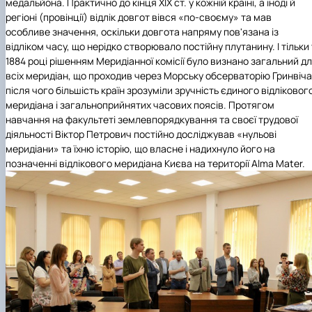
медальйона. Практично до кінця ХІХ ст. у кожній країні, а іноді й
регіоні (провінції) відлік довгот вівся «по-своєму» та мав
особливе значення, оскільки довгота напряму пов'язана із
відліком часу, що нерідко створювало постійну плутанину. І тільки 
1884 році рішенням Меридіанної комісії було визнано загальний д
всіх меридіан, що проходив через Морську обсерваторію Гринвіча
після чого більшість країн зрозуміли зручність єдиного відліковог
меридіана і загальноприйнятих часових поясів. Протягом
навчання на факультеті землевпорядкування та своєї трудової
діяльності Віктор Петрович постійно досліджував «нульові
меридіани» та їхню історію, що власне і надихнуло його на
позначенні відлікового меридіана Києва на території Alma Mater.