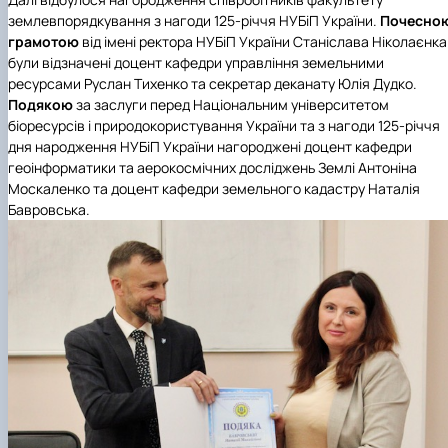
землевпорядкування з нагоди 125-річчя НУБіП України.
Почесно
грамотою
від імені ректора НУБіП України Станіслава Ніколаєнка
були відзначені доцент кафедри управління земельними
ресурсами Руслан Тихенко та секретар деканату Юлія Дудко.
Подякою
за заслуги перед Національним університетом
біоресурсів і природокористування України та з нагоди 125-річчя
дня народження НУБіП України нагороджені доцент кафедри
геоінформатики та аерокосмічних досліджень Землі Антоніна
Москаленко та доцент кафедри земельного кадастру Наталія
Бавровська.