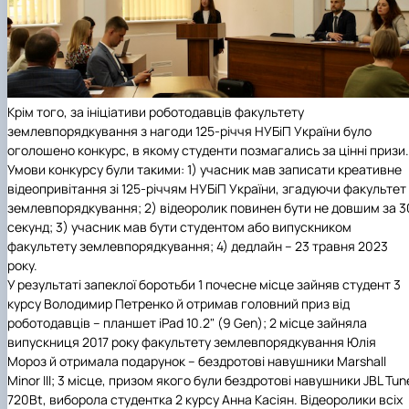
Крім того, за ініціативи роботодавців факультету
землевпорядкування з нагоди 125-річчя НУБіП України було
оголошено конкурс, в якому студенти позмагались за цінні призи.
Умови конкурсу були такими: 1) учасник мав записати креативне
відеопривітання зі 125-річчям НУБіП України, згадуючи факультет
землевпорядкування; 2) відеоролик повинен бути не довшим за 3
секунд; 3) учасник мав бути студентом або випускником
факультету землевпорядкування; 4) дедлайн – 23 травня 2023
року.
У результаті запеклої боротьби
1 почесне місце
зайняв студент 3
курсу Володимир Петренко й отримав головний приз від
роботодавців – планшет iPad 10.2" (9 Gen);
2 місце
зайняла
випускниця 2017 року факультету землевпорядкування Юлія
Мороз й отримала подарунок – бездротові навушники Marshall
Minor III;
3 місце
, призом якого були бездротові навушники JBL Tun
720Bt, виборола студентка 2 курсу Анна Касіян. Відеоролики всіх