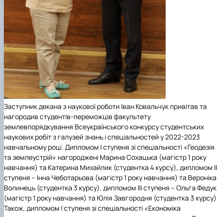
Заступник декана з наукової роботи Іван Ковальчук привітав та
нагородив студентів-переможців факультету
землевпорядкування Всеукраїнського конкурсу студентських
наукових робіт з галузей знань і спеціальностей у 2022-2023
навчальному році.
Дипломом І ступеня
зі спеціальності «Геодезія
та землеустрій» нагороджені Марина Сохацька (магістр 1 року
навчання) та Катерина Михайлик (студентка 4 курсу),
дипломом ІІ
ступеня
– Інна Чеботарьова (магістр 1 року навчання) та Вероніка
Волинець (студентка 3 курсу),
дипломом ІІІ ступеня
– Ольга Федук
(магістр 1 року навчання) та Юлія Завгородня (студентка 3 курсу)
Також,
дипломом І ступеня
зі спеціальності «Економіка