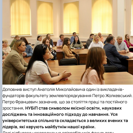
Доповнив виступ Анатолія Миколайовича один із викладачів-
фундаторів факультету землевпорядкування Петро Жолкевський.
Петро Францевич зазначив, що за століття праці та постійного
зростання,
НУБіП
став символом якісної освіти, наукових
досліджень та інноваційного підходу до навчання. Уся
університетська спільнота складається з великих вчених та
лідерів, які керують майбутнім нашої країни.
Далі відбулося нагородження співробітників факультету