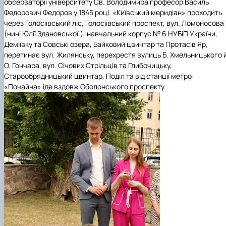
обсерваторії університету Св. Володимира професор Василь
Федорович Федоров у 1845 році. «Київський меридіан» проходить
через Голосіївський ліс, Голосіївський проспект, вул. Ломоносова
(нині Юлії Здановської.), навчальний корпус № 6 НУБіП України,
Деміївку та Совські озера, Байковий цвинтар та Протасів Яр,
перетинає вул. Жилянську, перехрестя вулиць Б. Хмельницького 
О. Гончара, вул. Січових Стрільців та Глибочицьку,
Старообрядницький цвинтар, Поділ та від станції метро
«Почайна» іде вздовж Оболонського проспекту.