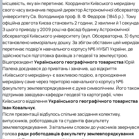
місцевість, яку він перетинає. Координати Київського меридіану
свого часу визначив перший директор Астрономічної обсерваторі
університету Св. Володимира проф. В. Ф. Федоров (1845 р.). Тому
офіційна довгота Києва становить 2 години, 2 хвилини й 1 секунда
З цього приводу у 2009 році на фасаді будинку Астрономічної
обсерваторії Київського університету (вул. Обсерваторна, 3) бул
встановлено меморіальну дошку. За збігом обставин цей меридіа
перетинає подвір’я навчального корпусу №6 НУБіП України, де
здійснюється підготовка фахівців з геодезії та землеустрою.
Віцепрезидент
Українського географічного товариства
Юрій
Палеха доєднався до привітань і заначив, що відкриття
«Київського меридіану» є важливою подією, а проходження
меридіану саме через територію навчального корпусу №6
факультету землевпорядкування є дуже символічним. Його тако
підтримав завідувач кафедри геодезії та картографії, член
Київського відділення
Українського географічного товариства
Іван Ковальчук
.
Після презентації відбулось спільне засідання колективу,
випускників, роботодавців та студентів факультету
землевпорядкування. З вітальним словом до учасників звернувс
голова
ради роботодавців
факультету землевпорядкування