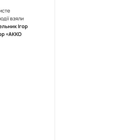
чисте
події взяли
ельник Ігор
тор «АККО