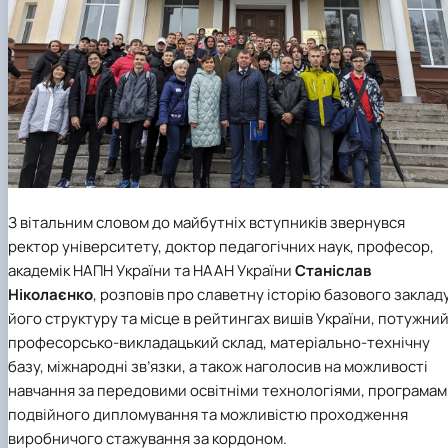
З вітальним словом до майбутніх вступників звернувся
ректор університету, доктор педагогічних наук, професор,
академік НАПН України та НААН України
Станіслав
Ніколаєнко
, розповів про славетну історію базового закладу
його структуру та місце в рейтингах вишів України, потужни
професорсько-викладацький склад, матеріально-технічну
базу, міжнародні зв’язки, а також наголосив на можливості
навчання за передовими освітніми технологіями, програма
подвійного дипломування та можливістю проходження
виробничого стажування за кордоном.