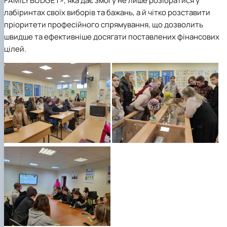
FAMILY BUDGET», яка дає змогу не лише розібратися у
лабіринтах своїх виборів та бажань, а й чітко розставити
пріоритети професійного спрямування, що дозволить
швидше та ефективніше досягати поставлених фінансових
цілей.