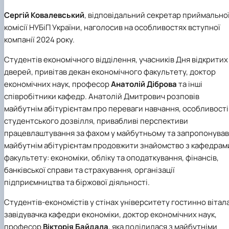
Сергій Ковалевський
, відповідальний секретар приймально
комісії НУБіП України, наголосив на особливостях вступної
компанії 2024 року.
Студентів економічного відділення, учасників Дня відкритих
дверей, привітав декан економічного факультету, доктор
економічних наук, професор
Анатолій Діброва
та інші
співробітники кафедр. Анатолій Дмитрович розповів
майбутнім абітурієнтам про переваги навчання, особливості
студентського дозвілля, привабливі перспективи
працевлаштування за фахом у майбутньому та запропонував
майбутнім абітурієнтам продовжити знайомство з кафедрам
факультету: економіки, обліку та оподаткування, фінансів,
банківської справи та страхування, організації
підприємництва та біржової діяльності.
Студентів-економістів у стінах університету гостинно вітал
завідувачка кафедри економіки, доктор економічних наук,
професор
Вікторія Байдала
, яка поділилася з майбутніми