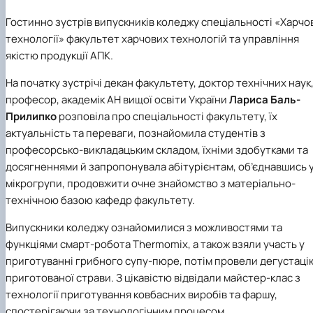
Гостинно зустрів випускників коледжу спеціальності «Харчо
технології» факультет харчових технологій та управління
якістю продукції АПК.
На початку зустрічі декан факультету, доктор технічних наук
професор, академік АН вищої освіти України
Лариса Баль-
Прилипко
розповіла про спеціальності факультету, їх
актуальність та переваги, познайомила студентів з
професорсько-викладацьким складом, їхніми здобутками та
досягненнями й запропонувала абітурієнтам, об’єднавшись 
мікрогрупи, продовжити очне знайомство з матеріально-
технічною базою кафедр факультету.
Випускники коледжу ознайомилися з можливостями та
функціями смарт-робота Thermomix, а також взяли участь у
приготуванні грибного супу-пюре, потім провели дегустаці
приготованої страви. З цікавістю відвідали майстер-клас з
технології приготування ковбасних виробів та фаршу,
спостерігаючи за технологічним процесом.