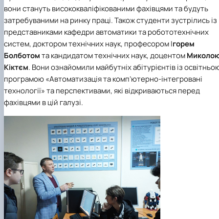
вони стануть висококваліфікованими фахівцями та будуть
затребуваними на ринку праці. Також студенти зустрілись із
представниками кафедри автоматики та робототехнічних
систем, доктором технічних наук, професором І
горем
Болботом
та кандидатом технічних наук, доцентом
Миколо
Кіктєм
. Вони ознайомили майбутніх абітурієнтів із освітньо
програмою «Автоматизація та комп’ютерно-інтегровані
технології» та перспективами, які відкриваються перед
фахівцями в цій галузі.