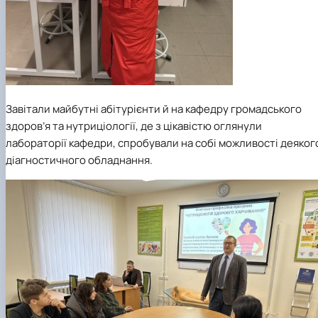
Завітали майбутні абітурієнти й на кафедру громадського
здоров’я та нутриціології, де з цікавістю оглянули
лабораторії кафедри, спробували на собі можливості деяког
діагностичного обладнання.