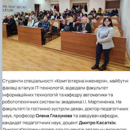
Студенти спеціальності «Комп’ютерна інженерія», майбутні
фахівці в галузі ІТ-технологій, відвідали факультет
інформаційних технологій та кафедру автоматики та
робототехнічних систем ім. академіка І.І. Мартиненка. На
факультеті їх гостинно зустріли декан, доктор педагогічних
наук, професор
Олена Глазунова
та завідувач кафедри,
кандидат педагогічних наук, доцент
Дмитро Касаткін
.
Дмитро Юрійович провів для студентів детальну екскурсію