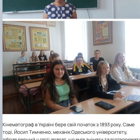
Кінематограф в Україні бере свій початок з 1893 року. Саме
тоді, Йосип Тимченко, механік Одеського університету,
зібрав перший у світі апарат, що вмів знімати та відтворюват