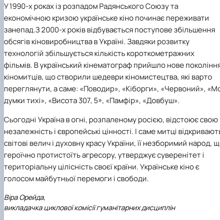
У 1990-х роках із розпадом Радянського Союзу та
економічною кризою українське кіно починає переживати
занепад.З 2000-х років відбувається поступове збільшення
обсягів кіновиробництва в Україні. Завдяки розвитку
технологій збільшується кількість короткометражних
фільмів. В український кінематограф прийшло нове поколінн
кіномитців, що створили шедеври кіномистецтва, які варто
переглянути, а саме: «Поводир», «Кіборги», «Червоний», «М
думки тихі», «Висота 307, 5», «Памфір», «Довбуш».
Сьогодні Україна в огні, розпаленому росією, відстоює свою
незалежність і європейські цінності. І саме митці відкривают
світові велич і духовну красу України, її незборимий народ, 
героїчно протистоїть агресору, утверджує суверенітет і
територіальну цілісність своєї країни. Українське кіно є
голосом майбутньої перемоги і свободи.
Віра Орейда,
викладачка циклової комісії гуманітарних дисциплін