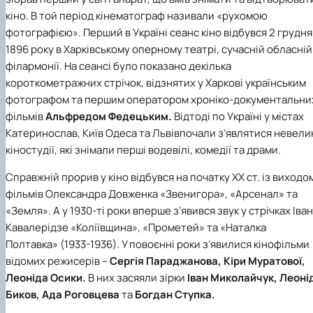
кіно. В той період кінематограф називали «рухомою
фотографією». Перший в Україні сеанс кіно відбувся 2 грудня
1896 року в Харківському оперному театрі, сучасній обласній
філармонії. На сеансі було показано декілька
короткометражних стрічок, відзнятих у Харкові українським
фотографом та першим оператором хроніко-документальни
фільмів
Альфредом Федецьким.
Відтоді по Україні у містах
Катеринослав, Київ Одеса та Львівпочали з’являтися невели
кіностудії, які знімали перші водевілі, комедії та драми.
Справжній прорив у кіно відбувся на початку XX ст. із виходо
фільмів Олександра Довженка «Звенигора», «Арсенал» та
«Земля». А у 1930-ті роки вперше з’явився звук у стрічках Іва
Кавалерідзе «Коліївщина», «Прометей» та «Наталка
Полтавка» (1933-1936). У повоєнні роки з’явилися кінофільми
відомих режисерів –
Сергія Параджанова, Кіри Муратової,
Леоніда Осики.
В них засяяли зірки
Іван Миколайчук, Леоні
Биков, Ада Роговцева
та
Богдан Ступка.