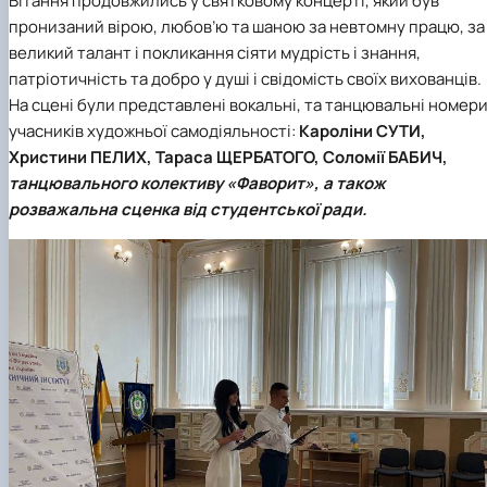
Вітання продовжились у святковому концерті, який був
пронизаний вірою, любов’ю та шаною за невтомну працю, за
великий талант і покликання сіяти мудрість і знання,
патріотичність та добро у душі і свідомість своїх вихованців.
На сцені були представлені вокальні, та танцювальні номер
учасників художньої самодіяльності:
Кароліни СУТИ,
Христини ПЕЛИХ, Тараса ЩЕРБАТОГО, Соломії БАБИЧ,
танцювального колективу
«Фаворит»,
а також
розважальна сценка від студентської ради.