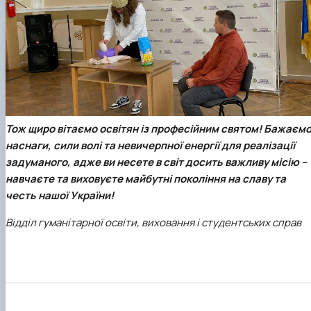
Тож щиро вітаємо освітян із професійним святом! Бажаєм
наснаги, сили волі та невичерпної енергії для реалізації
задуманого, адже ви несете в світ досить важливу місію –
навчаєте та виховуєте майбутні покоління на славу та
честь нашої України!
Відділ гуманітарної освіти, виховання і студентських справ