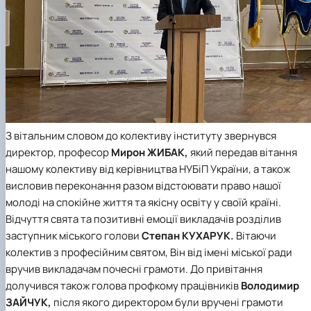
З вітальним словом до колективу інституту звернувся
директор, професор
Мирон ЖИБАК,
який передав вітання
нашому колективу від керівництва НУБіП України, а також
висловив переконання разом відстоювати право нашої
молоді на спокійне життя та якісну освіту у своїй країні.
Відчуття свята та позитивні емоції викладачів розділив
заступник міського голови
Степан КУХАРУК.
Вітаючи
колектив з професійним святом, Він від імені міської ради
вручив викладачам почесні грамоти. До привітання
долучився також голова профкому працівників
Володимир
ЗАЙЧУК,
після якого директором були вручені грамоти