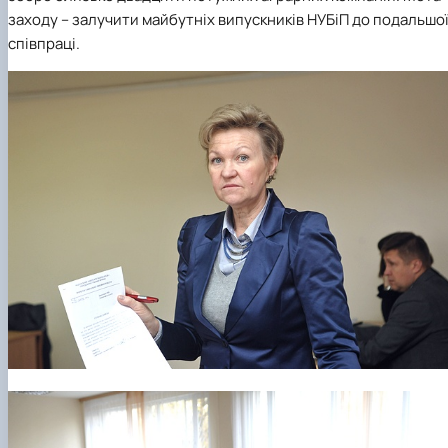
заходу – залучити майбутніх випускників НУБіП до подальшо
співпраці.