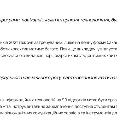
програми, пов’язані з комп’ютерними технологіями, бу
иків 2021 теж був затребуваним: лише на денну форму бака
оботи колектив матиме багато. Поки ще викладачі у відпустк
д своєчасною видачею першокурсникам студентських квитк
переднього навчального року, варто організовувати н
 з інформаційних технологій на 90 відсотків може бути орг
не ж та інструментальне забезпечення доступне студентам 
 різноманітних комунікаційних сервісів та інструментів дл