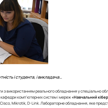
тність і студента, і викладача…
ити з використанням реального обладнання у спеціально о
я
кафедри комп’ютерних систем і мереж
«Навчальний кібе
isco, Mikrotik, D-Link. Лабораторне обладнання, яке предс