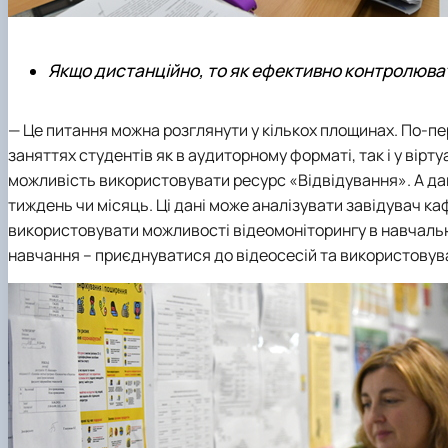
Якщо дистанційно, то як ефективно контролюва
— Це питання можна розглянути у кількох площинах. По-п
заняттях студентів як в аудиторному форматі, так і у вірт
можливість використовувати ресурс «Відвідування». А дані
тиждень чи місяць. Ці дані може аналізувати завідувач к
використовувати можливості відеомоніторингу в навчальни
навчання – приєднуватися до відеосесій та використовува