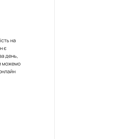
ість на
н є
за день,
ми можемо
 онлайн