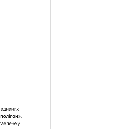
бладнаних
рполігон»
.
тавлене у