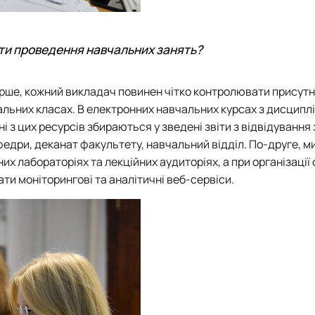
ти проведення навчальних занять?
ерше, кожний викладач повинен чітко контролювати присутн
уальних класах. В електронних навчальних курсах з дисциплі
 з цих ресурсів збираються у зведені звіти з відвідування 
афедри, деканат факультету, навчальний відділ. По-друге, 
х лабораторіях та лекційних аудиторіях, а при організації
ти моніторингові та аналітичні веб-сервіси.