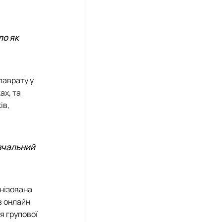
ло як
лаврату у
ах, та
ів,
авчальний
анізована
в онлайн
я групової