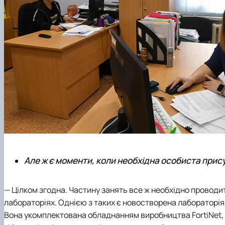
Але ж є моменти, коли необхідна особиста прису
— Цілком згодна. Частину занять все ж необхідно провод
лабораторіях. Однією з таких є новостворена лабораторі
Вона укомплектована обладнанням виробництва FortiNet, C