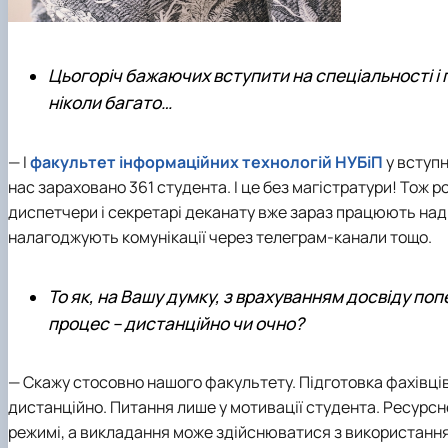
Цьогоріч бажаючих вступити на спеціальності і 
ніколи багато…
— І
факультет інформаційних технологій НУБіП
у вступн
нас зараховано 361 студента. І це без магістратури! Тож р
диспетчери і секретарі деканату вже зараз працюють на
налагоджують комунікації через телеграм-канали тощо.
То як, на Вашу думку, з врахуванням досвіду по
процес – дистанційно чи очно?
— Скажу стосовно нашого факультету. Підготовка фахівців
дистанційно. Питання лише у мотивації студента. Ресурс
режимі, а викладання може здійснюватися з використанням