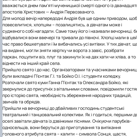
Іноземні мови
Їдальні та буфети
Центр вивчення мов
Психологічна підтримка
Біоетична комісія
Рада молодих вчених
Методичні рекомендації, пам'ятки
ЦКНО «Агропромисловий комплекс, лісове і
Доступ до публічної інформації
Наглядова рада
Історія університету
вважається днем пам'яті мученицької смерті одного із дванадцят
Працевлаштування
Студентські квитки
Інклюзивне середовище
Наукові видання
садово-паркове господарство, ветеринарна
Наукові школи
Форми документів
Державні закупівлі
Рада роботодавців
Видатні випускники та працівники
апостолів Христових — Андрія Первозваного.
Наука для бізнесу
медицина»
Стартап школа НУБіП України
Патентно-ліцензійна діяльність
Досліднику та автору
Офіційна символіка
Благодійний фонд «Голосіївська ініціатива
Звіт ректора
Для молоді вечір напередодні Андрія був ще одним приводом, що
Обладнання НУБіП України
Звіт про проведення НТЗ
Каталог наукових послуг
Антикорупційні заходи
2020»
Пам'яті захисників України
повеселитися, хлопцям – позалицятись, а дівчатам може і
Наукові журнали НУБіП України
«SEB-2024»
Гендерна радниця
Почесні доктори і професори НУБіП України
Уповноважена особа з питань запобігання 
судженого собі нагадати. Саме тому його і називали вечорниці, б
Наукові журнали НУБіП України (English)
«SEB-2025»
Контактна інформація
виявлення корупції
Пресслужба
відбувалися вони ввечері та тривали до півночі. Хлопці мали в це
Пам'ятка про проведення науково-технічни
Університетський кур'єр
Положення про антикорупційного
час право бешкетувати і їм вибачались усі витівки. У тих дівчат, щ
заходів
уповноваженого НУБіП України
Вибори ректора
на виданні, могли зняти хвіртку чи ворота з завіс, розібрати
Порядок планування та організації
Програма розвитку університету «Голосіївсь
Національні нормативно-правові акти
паркан, поцупити віз, плуг та закинути їх на дах хати чи хліва, а то
проведення НТЗ
ініціатива – 2025»
Нормативно-правові акти НУБіП України
віднести на інший край села.
Результати науково-технічних заходів
Інформаційні ресурси НАЗК
Прийшло свято і до нас. Організаторами та учасниками вечорниц
Монографії
Методичні роз’яснення НАЗК
були викладачі П’єнтак Г.І. та Бойко О.І. і студенти коледжу.
Антикорупційні заходи
Розпочали свято куми Ганна П’єнтак та Олександра Бойко, які
звернулися до присутніх з вітальними словами, повідомили гост
про історію свята, необхідність збереження народних традицій,
звичаїв та обрядів.
Прийшли на вечорниці до дбайливих господинь студентські
театральний і танцювальний колективи. Як і годиться, першими д
оселі завітали дівчата із дзвінкими піснями. Очікуючи парубків-
односельців, вони беруться до приготування та випікання
головного атрибута свята – калити – символа Сонця, щастя,