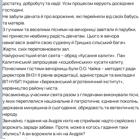
достатку, добробуту та надії. Усім процесом керують досвідчені
господині.
Не забули дівчата й про ворожіння, які перейняли від своїх бабусь
та матерів.
З гучними та веселими піснями на вечорниці завітали й парубки,
які принесли неабияку радість дівчатам. Цього ж вечора
намагався знайти свою суджену й Грицько сільський багач.
Жарти, сміх переповнювали зал.
Найурочистіший етап свята – обряд «Кусання калити». Пан
Калитинський запрошував «коцюбинських» кусати калиту.
Почесними гостями вечорниць були О.О. Чайка – методист ради
директорів ВНЗ І-ІІ рівнів акредитації, адміністрація та викладачі
ВП НУБіП України «Бережанський агротехнічний інститут»,
керівництво району і міста.
Насамкінець учасники свята разом з глядачами виконували пісні
у яких переплелися національне й патріотичне, єднання поколінь,
державна минувшина й сьогодення, обрядовість та евтентичніст
народу.
Звичайно, гадання на Андрія ніхто не сприймає надто серйозно і
ворожать заради забави. Проте, може в когось гадання таки
збулись? А ви ворожили в ніч на Андрія?