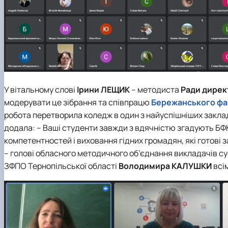
У вітальному слові
Ірини ЛЕЩИК
– методиста
Ради дирек
модерувати це зібрання та співпрацю
Бережанського фа
робота перетворила коледж в один з найуспішніших заклад ос
додала: – Ваші студенти завжди з вдячністю згадують БФ
компетентностей і виховання гідних громадян, які готові
– голові обласного методичного об’єднання викладачів су
ЗФПО Тернопільської області
Володимира КАЛУШКИ
всі