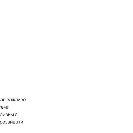
 має важливе
 теми
ливим є,
к розвивати