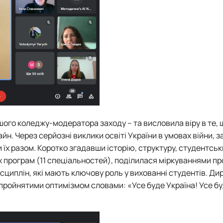
ого коледжу-модератора заходу – та висловила віру в те, 
. Через серйозні виклики освіті України в умовах війни, з
и їх разом. Коротко згадавши історію, структуру, студентсь
х програм (11 спеціальностей), поділилася міркуваннями пр
сциплін, які мають ключову роль у вихованні студентів. Ди
 пройнятими оптимізмом словами: «Усе буде Україна! Усе б