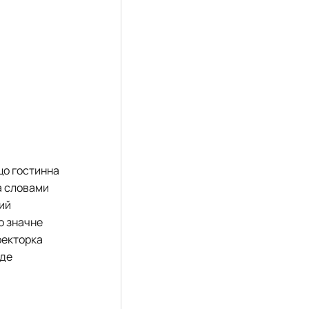
що гостинна
а словами
кий
о значне
ректорка
уде