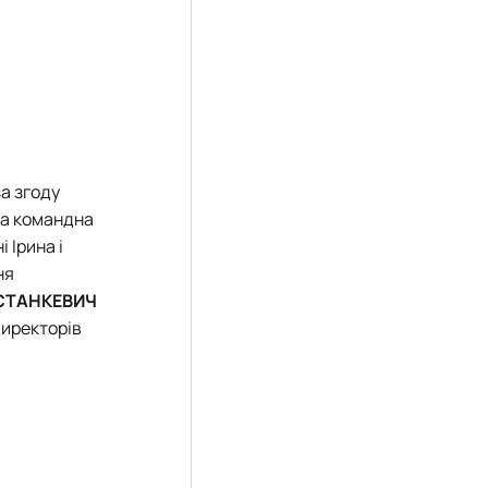
а згоду
ка командна
 Ірина і
ня
 СТАНКЕВИЧ
директорів