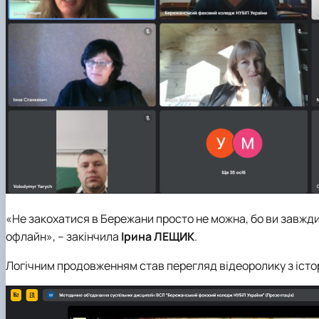
«Не закохатися в Бережани просто не можна, бо ви завжди
офлайн», – закінчила
Ірина ЛЕЩИК
.
Логічним продовженням став перегляд відеоролику з історі