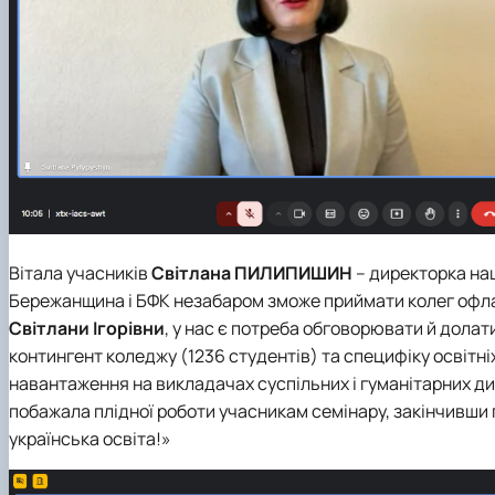
Вітала учасників
Світлана ПИЛИПИШИН
– директорка наш
Бережанщина і БФК незабаром зможе приймати колег офлайн
Світлани Ігорівни
, у нас є потреба обговорювати й долат
контингент коледжу (1236 студентів) та специфіку освітні
навантаження на викладачах суспільних і гуманітарних ди
побажала плідної роботи учасникам семінару, закінчивши
українська освіта!»