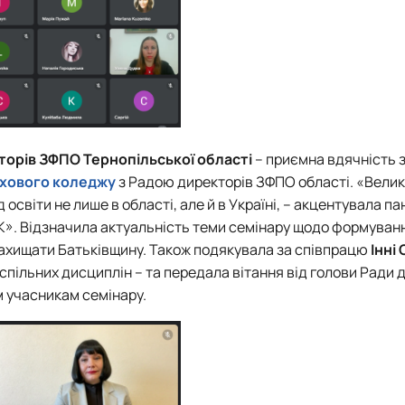
торів ЗФПО Тернопільської області
– приємна вдячність з
хового коледжу
з Радою директорів ЗФПО області. «Вели
віти не лише в області, але й в Україні, – акцентувала пані
К». Відзначила актуальність теми семінару щодо формуван
 захищати Батьківщину. Також подякувала за співпрацю
Інні
спільних дисциплін – та передала вітання від голови Ради 
м учасникам семінару.