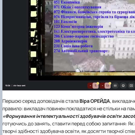
Першою серед доповідачів стала
Віра ОРЕЙДА
, викладачк
правило: викладач повинен покладатися не стільки на пам’я
«Формування інтелектуальності здобувачів освіти засоб
готуючись до занять, ставити перед собою запитання: Як з
творчі здібності здобувача освіти, як досягти творчої спі