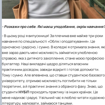
- Розкажи про себе. Які маєш уподобання, окрім навчання
- В цьому році я випускниця! За плечима вже майже три роки
навчання по спеціальності «Облік і оподаткування». Це
одночасно і радісно, і сумно. В коледжі я отримала знання, як
вже зараз дають мені можливість займатися улюбленою
справою, яка з дитячого захоплення, стане моєю професією 
бухгалтер. Наші викладачі щедро діляться власним
практичним досвідом, завжди відкриті і готові допомогти.
Тому і сумно. Але впевнена, що ставши студенткою базового
університету, отримаю можливість поглибити не тільки
теоретичні, а й практичні знання з обраного фаху. Знаю, що
студенти
НУБіП
проходять практику і в інших країнах. Це
мене надихає і радує. У вільний час я люблю читати художню
літературу, малювати, займаюся танцями.