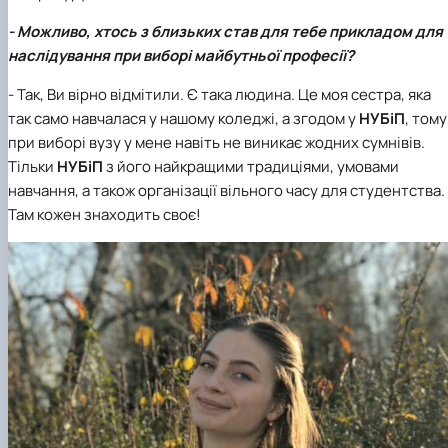
- Можливо, хтось з близьких став для тебе прикладом для
наслідування при виборі майбутньої професії?
- Так, Ви вірно відмітили. Є така людина. Це моя сестра, яка
так само навчалася у нашому коледжі, а згодом у
НУБіП
, тому
при виборі вузу у мене навіть не виникає жодних сумнівів.
Тільки
НУБіП
з його найкращими традиціями, умовами
навчання, а також організації вільного часу для студентства.
Там кожен знаходить своє!