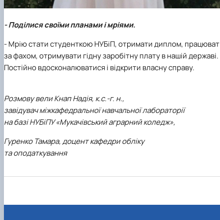
- Поділися своїми планами і мріями.
- Мрію стати студенткою НУБіП, отримати диплом, працюва
за фахом, отримувати гідну заробітну плату в нашій державі.
Постійно вдосконалюватися і відкрити власну справу.
Розмову вели Кнап Надія, к.с.-г. н.,
завідувач міжкафедральної навчальної лабораторії
на базі НУБіПУ «Мукачівський аграрний коледж»,
Гуренко Тамара, доцент кафедри обліку
та оподаткування