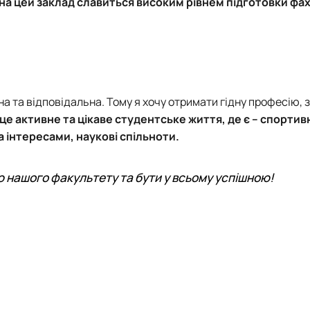
на цей заклад славиться високим рівнем підготовки фахів
 та відповідальна. Тому я хочу отримати гідну професію, 
 це активне та цікаве студентське життя, де є – спортивні
а інтересами, наукові спільноти.
 нашого факультету та бути у всьому успішною!