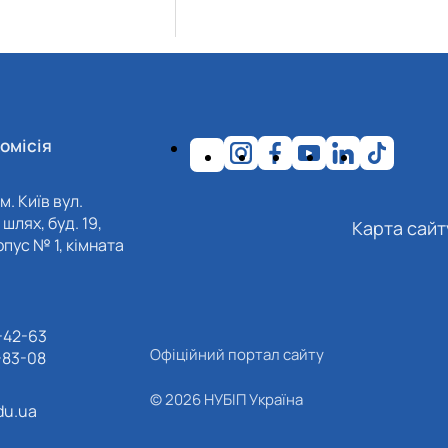
омісія
м. Київ вул.
шлях, буд. 19,
Карта сайт
пус № 1, кімната
-42-63
Офіційний портал сайту
-83-08
© 2026 НУБІП Україна
du.ua