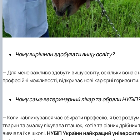
Чому вирішили здобувати вищу освіту?
— Для мене важливо здобути вищу освіту, оскільки вона є
професійні можливості, відкриває нові кар'єрні горизонти.
Чому саме ветеринарний лікар та обрали НУБіП
— Коли наближувався час обирати професію, я без роздумі
тварин та змалку лікувала пташок, котів та різних дрібних
вивчала їх в школі.
НУБіП України найкращий університет 