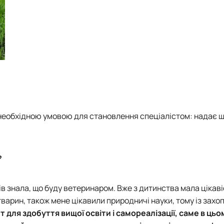
 необхідною умовою для становлення спеціалістом: надає ш
?
в знала, що буду ветеринаром. Вже з дитинства мала цікаві
 тварин, також мене цікавили природничі науки, тому із зах
для здобуття вищої освіти і самореалізації, саме в цьо