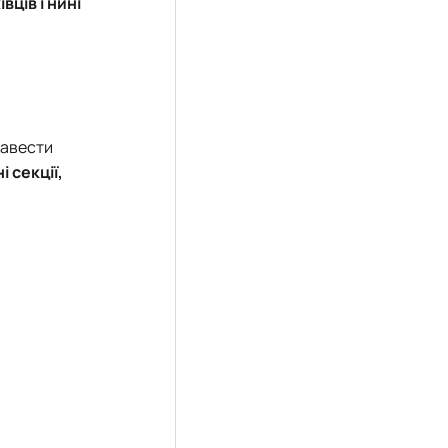
ців і нині
завести
 секції,