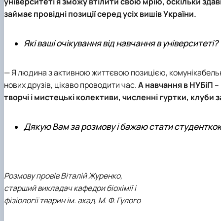
університеті я зможу втілити свою мрію, оскільки здав
займає провідні позиції серед усіх вишів України.
Які ваші очікування від навчання в університеті?
— Я людина з активною життєвою позицією, комунікабельна
нових друзів, цікаво проводити час.
А навчання в
НУБіП
–
творчі і мистецькі колективи, численні гуртки, клуби з
Дякую Вам за розмову і бажаю стати студенткою
Розмову провів Віталій Журенко,
старший викладач кафедри біохімії і
фізіології тварин ім. акад. М. Ф. Гулого