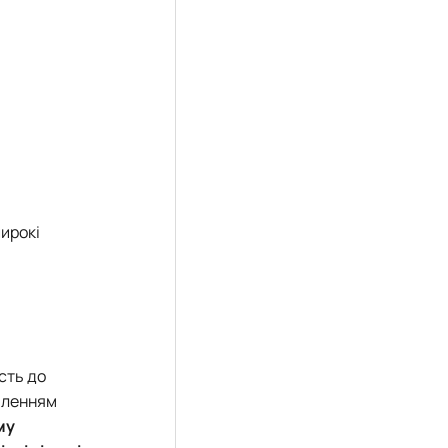
ирокі
сть до
опленням
му