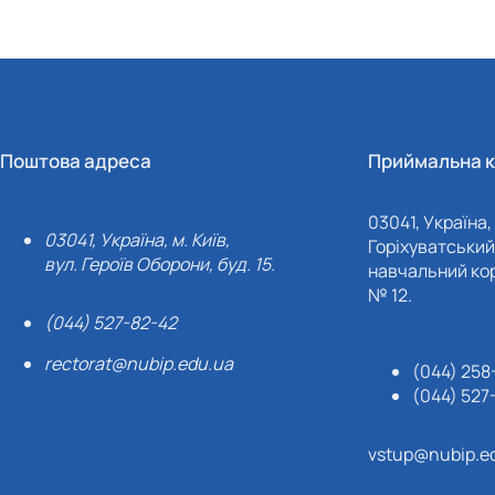
Поштова адреса
Приймальна к
03041, Україна, 
03041, Україна, м. Київ,
Горіхуватський 
вул. Героїв Оборони, буд. 15.
навчальний кор
№ 12.
(044) 527-82-42
rectorat@nubip.edu.ua
(044) 258
(044) 527
vstup@nubip.e