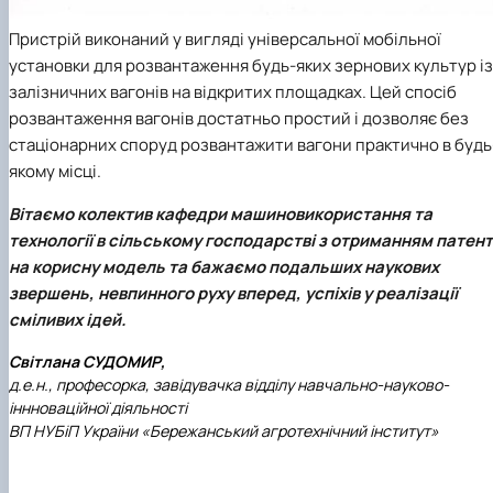
Пристрій виконаний у вигляді універсальної мобільної
установки для розвантаження будь-яких зернових культур із
залізничних вагонів на відкритих площадках. Цей спосіб
розвантаження вагонів достатньо простий і дозволяє без
стаціонарних споруд розвантажити вагони практично в будь
якому місці.
Вітаємо колектив кафедри машиновикористання та
технології в сільському господарстві з отриманням патен
на корисну модель та бажаємо подальших наукових
звершень, невпинного руху вперед, успіхів у реалізації
сміливих ідей.
Світлана СУДОМИР,
д.е.н., професорка, завідувачка відділу навчально-науково-
іннноваційної діяльності
ВП НУБіП України «Бережанський агротехнічний інститут»