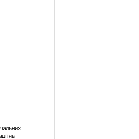
вчальних
ції на