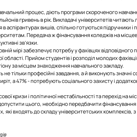
 навчальний процес, діють програми скороченого навчан
онів гривень в рік. Викладачі університетів читають л
 в аспірантурах вишів, спільно готуються підручники і 
рситетам. Передача ж фінансування коледжів на місце
уктивні зв’язки.
овній мірі забезпечує потребу у фахівцях відповідного
ї області. Прийом студентів і розподіл молодих фахівці
гіону за місцем знаходження навчального закладу.
ь не тільки професійні завдання, а й виконують значні с
иріт, а 47% - потребують соціального захисту і додатк
вої кризи і політичної нестабільності та перехід на мі
 допустити цього, необхідно передбачити фінансування
их, які входять до складу університетських комплексів, з
дів