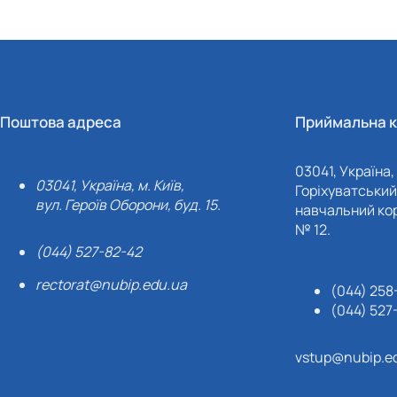
Поштова адреса
Приймальна к
03041, Україна, 
03041, Україна, м. Київ,
Горіхуватський 
вул. Героїв Оборони, буд. 15.
навчальний кор
№ 12.
(044) 527-82-42
rectorat@nubip.edu.ua
(044) 258
(044) 527
vstup@nubip.e