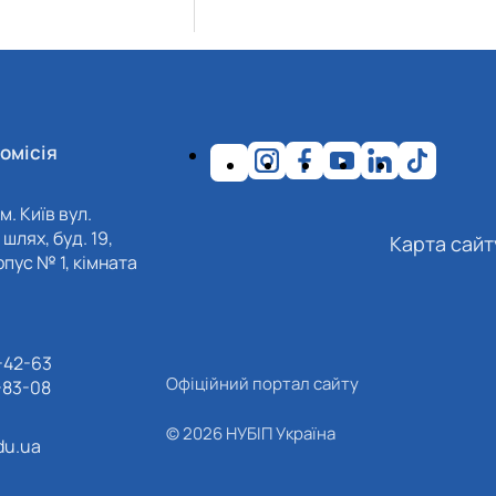
омісія
м. Київ вул.
шлях, буд. 19,
Карта сайт
пус № 1, кімната
-42-63
Офіційний портал сайту
-83-08
© 2026 НУБІП Україна
du.ua