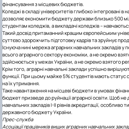
фінансування з місцевих бюджетів.
Коледжі в складі університетів глибоко інтегровані в
дозволяє економити бюджету держави близько 500 мільй
студентам коледжів, а викладачі коледжів – навчаються
Такий досвід притаманний кращим європейським уніве
суттєво здорожчить підготовку кадрів та зруйнує прод
Існуюча нині мережа аграрних навчальних закладів у п
всього аграрного сектору економіки, а не окремо взято
здійснюється у межах України, а не окремо взятого ре
Крім того, аграрні навчальні заклади успішно вирішуют
функції. При цьому майже 5% студентів мають статус с
на їх утримання.
Таке навантаження на місцеві бюджети в умовах фінансо
бюджет призведе до руйнації аграрної освіти. Щоб не
навчальних закладів І-ІІ рівнів акредитації, особливо т
державного бюджету України.
Прес-служба
Асоціації працівників вищих аграрних навчальних закла