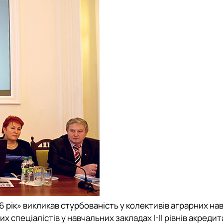
 рік» викликав стурбованість у колективів аграрних на
 спеціалістів у навчальних закладах І-ІІ рівнів акредита