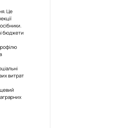
ня. Це
екції
посібники.
ві бюджети
 профілю
в
оціальні
ових витрат
сцевий
 аграрних