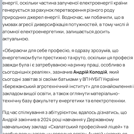
енергії, оскільки частина залученої електроенергії країни
генерується за рахунок перетворення різного роду
природних джерел енергії. Водночас, ми побачили, що в
умовах агресії диверсифікація потужностей, в тому числі й
атомної електроенергетики, залишається досить
актуальною.
«Обираючи для себе професію, я одразу зрозумів, що
енергетиком бути престижно та круто, оскільки ця професія
завжди була і є затребуваною на ринку праці, особливо в
сьогоднішніх реаліях», зазначив
Андрій Колодій
, який
сьогодні завітав зі своїми батьками у ВП НУБіП України
«Бережанський агротехнічний інститут» для ознайомлення і
закладом вищої освіти, а також оглянути матеріально-
технічну базу факультету енергетики та електротехніки.
Під час спілкування з абітурієнтом, вдалось дізнатись, що
Андрій закінчив в 2024 році навчання у Державному
навчальному закладі «Скалатський професійний ліцей» та
здобув повну загальну середню освіту. Андрій цікавиться