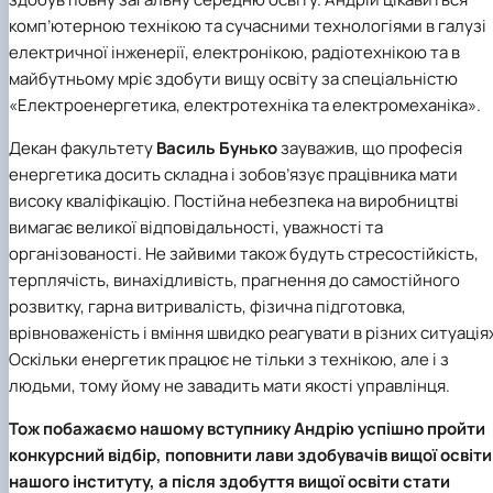
комп’ютерною технікою та сучасними технологіями в галузі
електричної інженерії, електронікою, радіотехнікою та в
майбутньому мріє здобути вищу освіту за спеціальністю
«Електроенергетика, електротехніка та електромеханіка».
Декан факультету
Василь Бунько
зауважив, що професія
енергетика досить складна і зобов’язує працівника мати
високу кваліфікацію. Постійна небезпека на виробництві
вимагає великої відповідальності, уважності та
організованості. Не зайвими також будуть стресостійкість,
терплячість, винахідливість, прагнення до самостійного
розвитку, гарна витривалість, фізична підготовка,
врівноваженість і вміння швидко реагувати в різних ситуація
Оскільки енергетик працює не тільки з технікою, але і з
людьми, тому йому не завадить мати якості управлінця.
Тож побажаємо нашому вступнику Андрію успішно пройти
конкурсний відбір, поповнити лави здобувачів вищої освіти
нашого інституту, а після здобуття вищої освіти стати