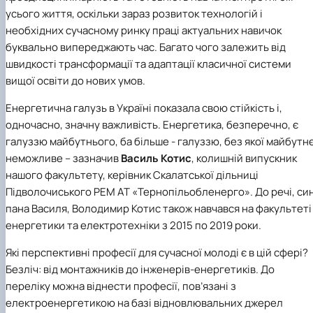
усього життя, оскільки зараз розвиток технологій і
необхідних сучасному ринку праці актуальних навичок
буквально випереджають час. Багато чого залежить від
швидкості трансформації та адаптації класичної системи
вищої освіти до нових умов.
Енергетична галузь в Україні показала свою стійкість і,
одночасно, значну важливість. Енергетика, безперечно, є
галуззю майбутнього, ба більше - галуззю, без якої майбутн
неможливе – зазначив
Василь Котис
, колишній випускник
нашого факультету, керівник Скалатської дільниці
Підволочиського РЕМ АТ «Тернопільобленерго». До речі, си
пана Василя, Володимир Котис також навчався на факультеті
енергетики та електротехніки з 2015 по 2019 роки.
Які перспективні професії для сучасної молоді є в цій сфері?
Безліч: від монтажників до інженерів-енергетиків. До
переліку можна віднести професії, пов’язані з
електроенергетикою на базі відновлювальних джерел