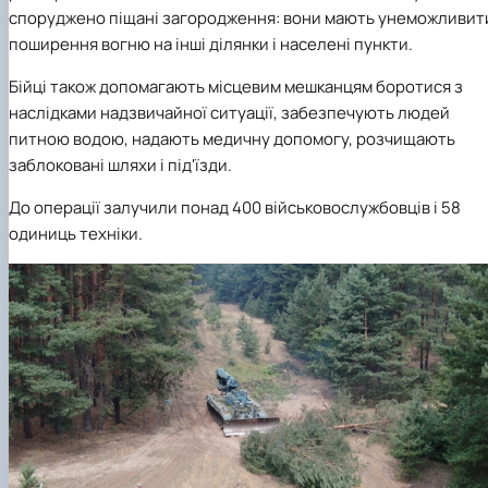
споруджено піщані загородження: вони мають унеможливит
поширення вогню на інші ділянки і населені пункти.
Бійці також допомагають місцевим мешканцям боротися з
наслідками надзвичайної ситуації, забезпечують людей
питною водою, надають медичну допомогу, розчищають
заблоковані шляхи і під'їзди.
До операції залучили понад 400 військовослужбовців і 58
одиниць техніки.