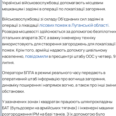
Українські військовослужбовці допомагають місцевим
Іноземні мови
Їдальні та буфети
Центр вивчення мов
Психологічна підтримка
Біоетична комісія
Рада молодих вчених
Методичні рекомендації, пам'ятки
ЦКНО «Агропромисловий комплекс, лісове і
Доступ до публічної інформації
Наглядова рада
Історія університету
Працевлаштування
Студентські квитки
мешканцям і задіяні в операції по локалізації загоряння.
Інклюзивне середовище
Наукові видання
садово-паркове господарство, ветеринарна
Наукові школи
Форми документів
Державні закупівлі
Рада роботодавців
Видатні випускники та працівники
Наука для бізнесу
медицина»
Стартап школа НУБіП України
Патентно-ліцензійна діяльність
Досліднику та автору
Офіційна символіка
Благодійний фонд «Голосіївська ініціатива
Звіт ректора
Військовослужбовці зі складу Об'єднаних сил задіяні в
Обладнання НУБіП України
Звіт про проведення НТЗ
Каталог наукових послуг
Антикорупційні заходи
2020»
Пам'яті захисників України
лісових пожеж в Луганській області
операції з ліквідації
.
Наукові журнали НУБіП України
«SEB-2024»
Гендерна радниця
Почесні доктори і професори НУБіП України
Уповноважена особа з питань запобігання 
Наукові журнали НУБіП України (English)
«SEB-2025»
Контактна інформація
виявлення корупції
Пресслужба
Розвідка місцевості здійснюється за допомогою безпілотни
Пам'ятка про проведення науково-технічни
Університетський кур'єр
Положення про антикорупційного
літальних апаратів ЗСУ, а важку інженерну техніку
заходів
уповноваженого НУБіП України
Вибори ректора
використовують для створення загороджень для локалізації
Порядок планування та організації
Програма розвитку університету «Голосіївсь
Національні нормативно-правові акти
пожеж. Крім того, армійці надають допомогу цивільному
проведення НТЗ
ініціатива – 2025»
Нормативно-правові акти НУБіП України
повідомили
населенню,
в пресцентрі штабу ООС у четвер, 9
Результати науково-технічних заходів
Інформаційні ресурси НАЗК
липня.
Монографії
Методичні роз’яснення НАЗК
Антикорупційні заходи
Оператори БПЛА в режимі реального часу передають в
оперативний штаб інформацію про вогнища загоряння,
динаміку поширення і напрямок вогню, а також про інші зміни
обстановки.
У зазначених зонах і квадратах працюють шляхпрокладачы
БАТ (бульдозери на армійських тягачах) і інженерні машини
розгородження ІРМ на базі танків. З їх допомогою було