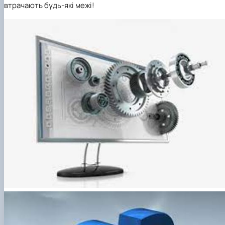
втрачають будь-які межі!