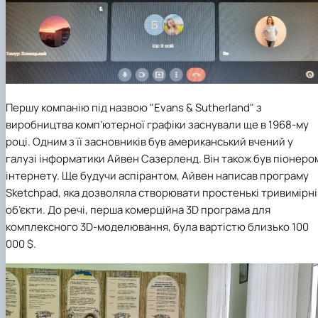
Першу компанію під назвою "Evans & Sutherland" з
виробництва комп’ютерної графіки заснували ще в 1968-му
році. Одним з її засновників був американський вчений у
галузі інформатики Айвен Сазерленд. Він також був піонеро
інтернету. Ще будучи аспірантом, Айвен написав програму
Sketchpad, яка дозволяла створювати простенькі тривимірні
об’єкти. До речі, перша комерційна 3D програма для
комплексного 3D-моделювання, була вартістю близько 100
000 $.