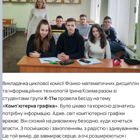
Викладачка циклової комісії Фізико-математичних дисциплін
та інформаційних технологій Ірина Кізима разом зі
студентами групи
К-11м
провела бесіду на тему
«Комп’ютерна графіка»
. Було цікаво та корисно дізнатись
потрібну інформацію. Адже, світ комп’ютерної графіки
вражає. Він схожий на дивовижну безодню, куди хочеться
впасти. З посмішкою і захопленням, з радістю і здивуванням.
Це той вимір, де завмирає серце, а очі розширюються і