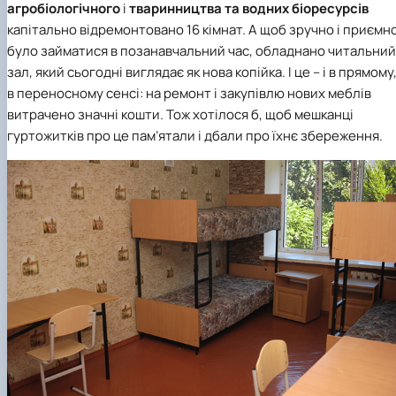
агробіологічного
і
тваринництва та водних біоресурсів
капітально відремонтовано 16 кімнат. А щоб зручно і приємн
було займатися в позанавчальний час, обладнано читальний
зал, який сьогодні виглядає як нова копійка. І це – і в прямому,
в переносному сенсі: на ремонт і закупівлю нових меблів
витрачено значні кошти. Тож хотілося б, щоб мешканці
гуртожитків про це пам’ятали і дбали про їхнє збереження.