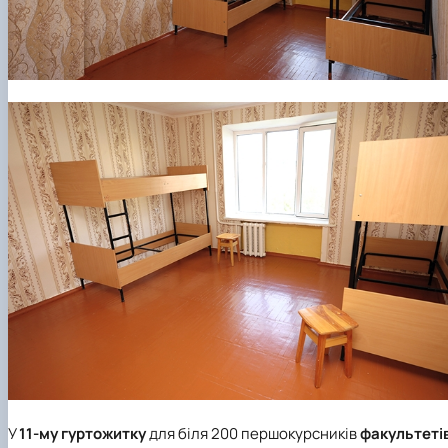
У
11-му гуртожитку
для біля 200 першокурсників
факультеті