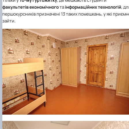
Тільки у
10-му гуртожитку
, де мешкають студенти
факультетів економічного
та
інформаційних технологій
, дл
першокурсників призначені 13 таких помешкань, у які приємн
зайти.