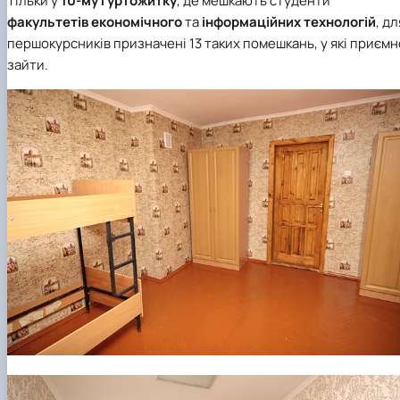
Тільки у
10-му гуртожитку
, де мешкають студенти
факультетів економічного
та
інформаційних технологій
, дл
першокурсників призначені 13 таких помешкань, у які приємн
зайти.