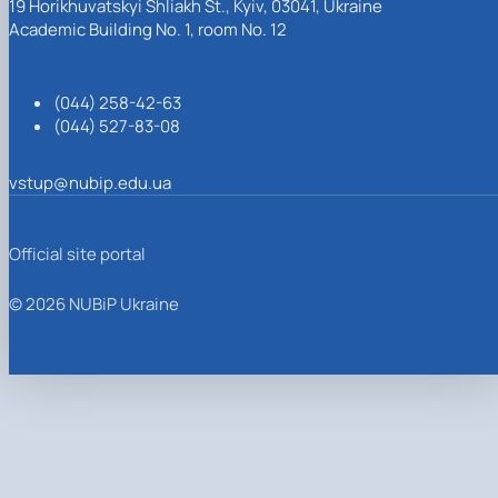
19 Horikhuvatskyi Shliakh St., Kyiv, 03041, Ukraine
Academic Building No. 1, room No. 12
(044) 258-42-63
(044) 527-83-08
vstup@nubip.edu.ua
Official site portal
© 2026 NUBiP Ukraine