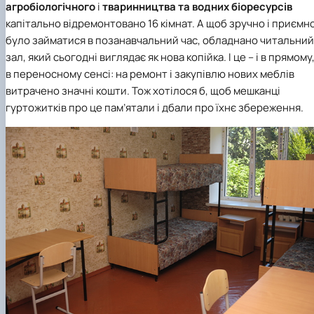
агробіологічного
і
тваринництва та водних біоресурсів
капітально відремонтовано 16 кімнат. А щоб зручно і приємн
було займатися в позанавчальний час, обладнано читальний
зал, який сьогодні виглядає як нова копійка. І це – і в прямому,
в переносному сенсі: на ремонт і закупівлю нових меблів
витрачено значні кошти. Тож хотілося б, щоб мешканці
гуртожитків про це пам’ятали і дбали про їхнє збереження.