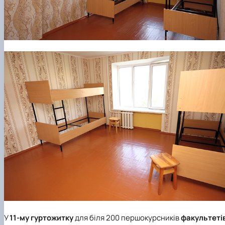
У
11-му гуртожитку
для біля 200 першокурсників
факультеті