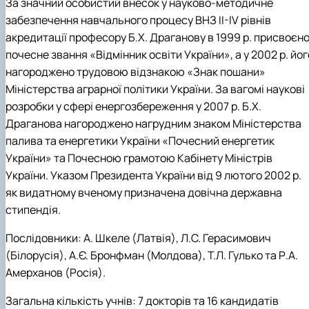
За значний особистий внесок у науково-методичне
забезпечення навчального процесу ВНЗ
ІІ-ІV рівнів
акредитації професору Б.Х. Драганову в 1999 р. присвоєн
почесне звання «Відмінник освіти України», а у 2002 р. йог
нагороджено трудовою відзнакою «Знак пошани»
Міністерства аграрної політики України. За вагомі наукові
розробки у сфері енергозбереження у 2007 р. Б.Х.
Драганова нагороджено нагрудним знаком Міністерства
палива та енергетики України «Почесний енергетик
України» та Почесною грамотою Кабінету Міністрів
України.
Указом Президента України від 9 лютого 2002 р.
як видатному вченому призначена довічна державна
стипендія.
Послідовники:
А. Шкеле (Латвія), Л.С. Герасимович
(Білорусія), А.Є. Бронфман (Молдова), Т.Л. Гулько та Р.А.
Амерханов (Росія).
Загальна кількість учнів:
7 докторів та 16 кандидатів