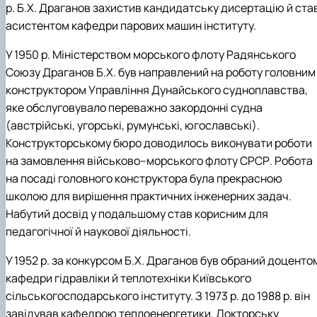
р. Б.Х. Драганов захистив кандидатську дисертацію й ста
асистентом кафедри парових машин інституту.
У 1950 р. Міністерством морського флоту Радянського
Союзу Драганов Б.Х. був направлений на роботу головним
конструктором Управління Дунайського судноплавства,
яке обслуговувало переважно закордонні судна
(австрійські, угорські, румунські, югославські).
Конструкторському бюро доводилось виконувати роботи
на замовлення військово–морського флоту СРСР. Робота
на посаді головного конструктора була прекрасною
школою для вирішення практичних інженерних задач.
Набутий досвід у подальшому став корисним для
педагогічної й наукової діяльності.
У 1952 р. за конкурсом Б.Х. Драганов був обраний доценто
кафедри гідравліки й теплотехніки Київського
сільськогосподарського інституту. З 1973 р. до 1988 р. він
завідував кафедрою теплоенергетики. Докторську