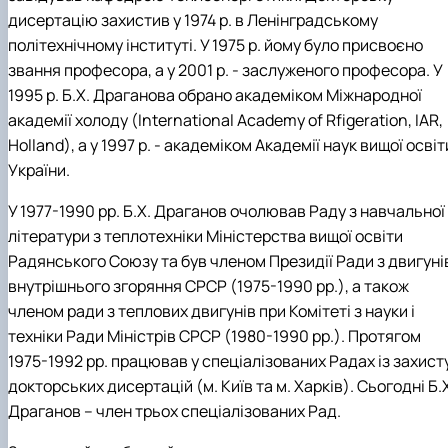
дисертацію захистив у 1974 р. в Ленінградському
політехнічному інституті. У 1975 р. йому було присвоєно
звання професора, а у 2001 р. - заслуженого професора. У
1995 р. Б.Х. Драганова обрано академіком Міжнародної
академії холоду (International Academy of Rfigeration, IAR,
Holland), а у 1997 р. - академіком Академії наук вищої освіт
України.
У 1977-1990 рр. Б.Х. Драганов очолював Раду з навчальної
літератури з теплотехніки Міністерства вищої освіти
Радянського Союзу та був членом Президії Ради з двигуні
внутрішнього згоряння СРСР (1975-1990 рр.), а також
членом ради з теплових двигунів при Комітеті з науки і
техніки Ради Міністрів СРСР (1980-1990 рр.). Протягом
1975-1992 рр. працював у спеціалізованих Радах із захист
докторських дисертацій (м. Київ та м. Харків). Сьогодні Б.
Драганов – член трьох спеціалізованих Рад.