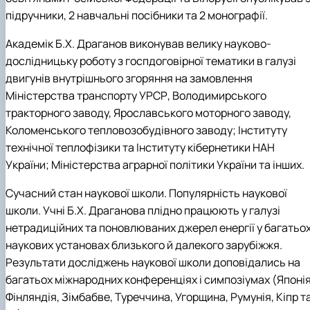
підручники, 2 навчальні посібники та 2 монографії.
Академік Б.Х. Драганов виконував велику науково-
дослідницьку роботу з госпдоговірної тематики в галузі
двигунів внутрішнього згоряння на замовлення
Міністерства транспорту УРСР, Володимирського
тракторного заводу, Ярославського моторного заводу,
Коломенського тепловозобудівного заводу; Інституту
технічної теплофізики та Інституту кібернетики НАН
України; Міністерства аграрної політики України та інших.
Сучасний стан наукової школи. Популярність наукової
школи.
Учні Б.Х. Драганова плідно працюють у галузі
нетрадиційних та поновлюваних джерел енергії у багатьо
наукових установах близького й далекого зарубіжжя.
Результати досліджень наукової школи доповідались на
багатьох міжнародних конференціях і симпозіумах (Японія
Фінляндія, Зімбабве, Туреччина, Угорщина, Румунія, Кіпр т