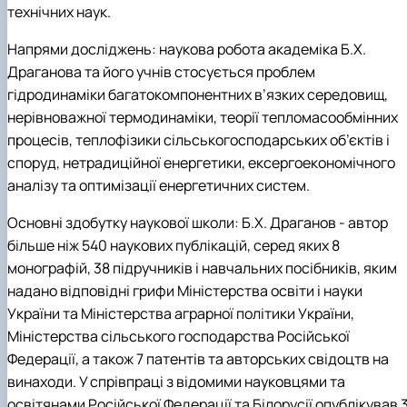
технічних наук.
Напрями досліджень:
наукова робота академіка Б.Х.
Драганова та його учнів стосується проблем
гідродинаміки багатокомпонентних в’язких середовищ,
нерівноважної термодинаміки, теорії тепломасообмінних
процесів, теплофізики сільськогосподарських об’єктів і
споруд, нетрадиційної енергетики, ексергоекономічного
аналізу та оптимізації енергетичних систем.
Основні здобутку наукової школи: Б.Х. Драганов - автор
більше ніж 540 наукових публікацій, серед яких 8
монографій, 38 підручників і навчальних посібників, яким
надано відповідні грифи Міністерства освіти і науки
України та Міністерства аграрної політики України,
Міністерства сільського господарства Російської
Федерації, а також 7 патентів та авторських свідоцтв на
винаходи. У спрівпраці з відомими науковцями та
освітянами Російської Федерації та Білорусії опублікував 