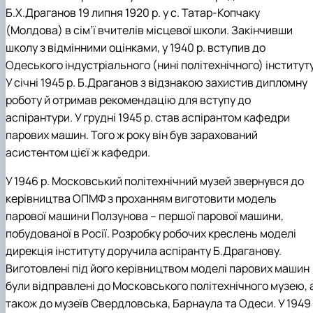
Б.Х.Драганов 19 липня 1920 р. у с. Татар-Копчаку
(Молдова) в сім’ї вчителів місцевої школи. Закінчивши
школу з відмінними оцінками, у 1940 р. вступив до
Одеського індустріального (нині політехнічного) інституту
У січні 1945 р. Б.Драганов з відзнакою захистив дипломну
роботу й отримав рекомендацію для вступу до
аспірантури. У грудні 1945 р. став аспірантом кафедри
парових машин. Того ж року він був зарахований
асистентом цієї ж кафедри.
У 1946 р. Московський політехнічний музей звернувся до
керівництва ОПМФ з проханням виготовити модель
парової машини Ползунова – першої парової машини,
побудованої в Росії. Розробку робочих креслень моделі
дирекція інституту доручила аспіранту Б.Драганову.
Виготовлені під його керівництвом моделі парових машин
були відправлені до Московського політехнічного музею, 
також до музеїв Свердловська, Барнаула та Одеси. У 1949