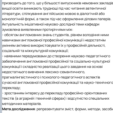
призводить до того, що у більшості випускників немовних закладі
вищої освіти виникають труднощі під час читання автентичної
літератури, спілкування англійською мовою в діалогічній або
монологічній формі, а також під час оформлення ділових паперів.
Актуальність ініціативної науково-дослідної теми кафедри
зумовлена виявленими протиріччями між:
- обсягом англомовних знань студентів, рівнем володіння ними
навичками англомовної професійної комунікації і недостатнім
умінням активно використовувати їх у професійній діяльності,
соціальній та міжкультурній комунікації;
- наявними передумовами до створення науково-педагогічного
забезпечення англомовної професійної та соціально-культурної
комунікації і складністю реалізації цього завдання на основі
недостатнього вивчення лексико-семантичного,
прагмалінгвістичного і психолого-педагогічного аспектів
сучасної англомовної професійної комунікації та науко-технічног
перекладу;
- зростанням інтересу до перекладу професійно-орієнтованих
текстів (в аграрній і технічній сферах) і відсутністю спеціальних
методичних матеріалів.
Мета дослідження
: репрезентувати зміст, форми, методи, засоб