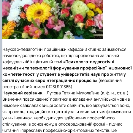
Іноземні мови
Їдальні та буфети
Центр вивчення мов
Психологічна підтримка
Біоетична комісія
Рада молодих вчених
Методичні рекомендації, пам'ятки
ЦКНО «Агропромисловий комплекс, лісове і
Доступ до публічної інформації
Наглядова рада
Історія університету
Працевлаштування
Студентські квитки
Інклюзивне середовище
Наукові видання
садово-паркове господарство, ветеринарна
Наукові школи
Форми документів
Державні закупівлі
Рада роботодавців
Видатні випускники та працівники
Наука для бізнесу
медицина»
Стартап школа НУБіП України
Патентно-ліцензійна діяльність
Досліднику та автору
Офіційна символіка
Благодійний фонд «Голосіївська ініціатива
Звіт ректора
Обладнання НУБіП України
Звіт про проведення НТЗ
Каталог наукових послуг
Антикорупційні заходи
2020»
Пам'яті захисників України
Наукові журнали НУБіП України
«SEB-2024»
Гендерна радниця
Почесні доктори і професори НУБіП України
Уповноважена особа з питань запобігання 
Наукові журнали НУБіП України (English)
«SEB-2025»
Контактна інформація
виявлення корупції
Пресслужба
Пам'ятка про проведення науково-технічни
Університетський кур'єр
Положення про антикорупційного
заходів
уповноваженого НУБіП України
Вибори ректора
Науково-педагогічні працівники кафедри активно займаються
Порядок планування та організації
Програма розвитку університету «Голосіївсь
Національні нормативно-правові акти
науково-дослідною роботою, що підпорядкована загальній
проведення НТЗ
ініціатива – 2025»
Нормативно-правові акти НУБіП України
кафедральній ініціативній темі
«
Психолого-педагогічні
Результати науково-технічних заходів
Інформаційні ресурси НАЗК
механізми та технології формування професійної іншомовної
Монографії
Методичні роз’яснення НАЗК
компетентності у студентів університетів наук про життя у
Антикорупційні заходи
світлі сучасних євроінтеграційних процесів
»
(державний
реєстраційний номер 0123U101385).
Науковий керівник
– Лугова Тетяна Миколаївна (к. ф. н., ст. в.)
Вивчення повсякденної практики викладання англійської мови в
немовних закладах вищої освіти свідчить, що відбувається воно,
як правило, традиційно: в центрі уваги виявляється формування
умінь і навичок, необхідних для здійснення професійного
спілкування, в основному, в опосередкованій формі – під час
читання і перекладу професійно-орієнтованих текстів. Це