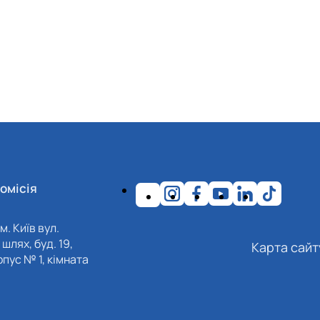
омісія
м. Київ вул.
шлях, буд. 19,
Карта сайт
пус № 1, кімната