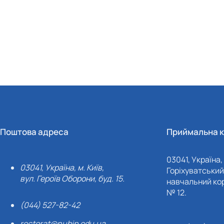
Поштова адреса
Приймальна к
03041, Україна, 
03041, Україна, м. Київ,
Горіхуватський 
вул. Героїв Оборони, буд. 15.
навчальний кор
№ 12.
(044) 527-82-42
rectorat@nubip.edu.ua