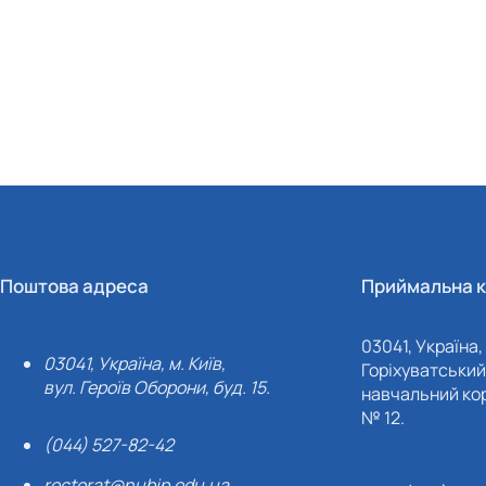
Поштова адреса
Приймальна к
03041, Україна, 
03041, Україна, м. Київ,
Горіхуватський 
вул. Героїв Оборони, буд. 15.
навчальний кор
№ 12.
(044) 527-82-42
rectorat@nubip.edu.ua