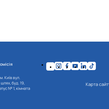
омісія
м. Київ вул.
шлях, буд. 19,
Карта сайт
пус № 1, кімната