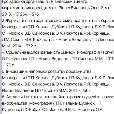
Громадська організація «Рівненський центр
маркетингових досліджень». Рівне: Видавець Олег Зень,
2016. – С. 264. – 275.
3. Формування та розвиток системи дорадництва в Україні
Монографія / Т.П. Кальна-Дубінюк, І.П. Кудінова, Л.Х. Рибак
С.І. Мосіюк, В.В. Самсонова, О.А. Локутова, Р.Я. Корінець,
Л.М. Сокол, М.В. Бесчастна. – Ніжин: Видавець ПП Лисенк
М.М., 2014. – 332 с.
4. Соціальна відповідальність бізнесу: Монографія / Гогул
О.П., Кудінова І.П. - Ніжин: Видавець ПП Лисенко М.М., 2011.
– 176 с.
5. Інноваційні напрямки розвитку дорадництва:
Монографія / Т.П. Кальна-Дубінюк, І.П. Кудінова, Л.Х. Рибак
С.І. Мосіюк, В.В. Самсонова, О.А. Локутова, Р.Я. Корінець. -
Ніжин: Видавець ПП Лисенко М.М., 2011. – 256 с.
6. Актуальні питання інноваційного розвитку освіти, науки
виробництва: Монографія / Т.П. Кальна-Дубінюк, І.П.
Кудінова, Л.Х. Рибак, С.І. Мосіюк, В.В. Самсонова, О.А.