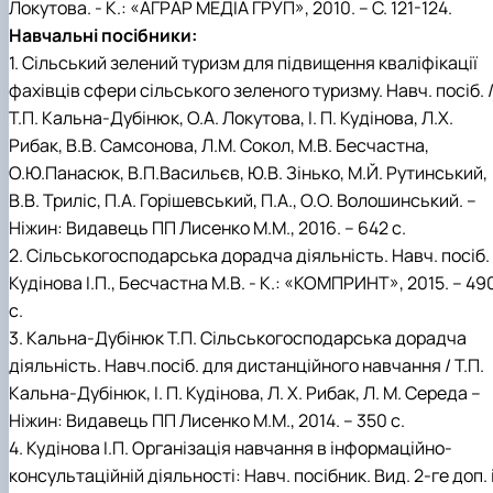
Локутова. - К.: «АГРАР МЕДІА ГРУП», 2010. – С. 121-124.
Навчальні посібники:
1. Сільський зелений туризм для підвищення кваліфікації
фахівців сфери сільського зеленого туризму. Навч. посіб. 
Т.П. Кальна-Дубінюк, О.А. Локутова, І. П. Кудінова, Л.Х.
Рибак, В.В. Самсонова, Л.М. Сокол, М.В. Бесчастна,
О.Ю.Панасюк, В.П.Васильєв, Ю.В. Зінько, М.Й. Рутинський,
В.В. Триліс, П.А. Горішевський, П.А., О.О. Волошинський. –
Ніжин: Видавець ПП Лисенко М.М., 2016. – 642 с.
2. Сільськогосподарська дорадча діяльність. Навч. посіб. 
Кудінова І.П., Бесчастна М.В. - К.: «КОМПРИНТ», 2015. – 49
с.
3. Кальна-Дубінюк Т.П. Сільськогосподарська дорадча
діяльність. Навч.посіб. для дистанційного навчання / Т.П.
Кальна-Дубінюк, І. П. Кудінова, Л. Х. Рибак, Л. М. Середа –
Ніжин: Видавець ПП Лисенко М.М., 2014. – 350 с.
4. Кудінова І.П. Організація навчання в інформаційно-
консультаційній діяльності: Навч. посібник. Вид. 2-ге доп. 