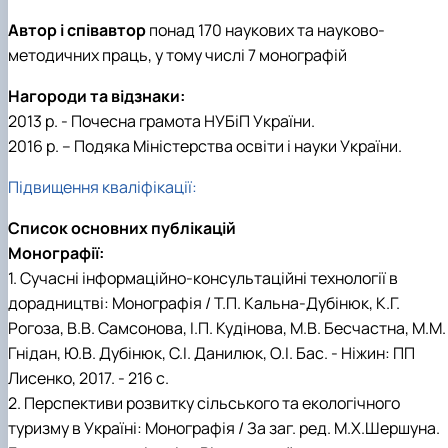
Автор і співавтор
понад 170 наукових та науково-
методичних праць, у тому числі 7 монографій
Нагороди та відзнаки:
2013 р. - Почесна грамота НУБіП України.
2016 р. – Подяка Міністерства освіти і науки України.
Підвищення кваліфікації:
Список основних публікацій
Монографії:
1. Сучасні інформаційно-консультаційні технології в
дорадництві: Монографія / Т.П. Кальна-Дубінюк, К.Г.
Рогоза, В.В. Самсонова, І.П. Кудінова, М.В. Бесчастна, М.М.
Гнідан, Ю.В. Дубінюк, С.І. Данилюк, О.І. Бас. - Ніжин: ПП
Лисенко, 2017. - 216 с.
2. Перспективи розвитку сільського та екологічного
туризму в Україні: Монографія / За заг. ред. М.Х.Шершуна.