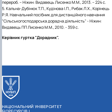
перероб. – Ніжин: Видавець Лисенко М.М., 2013. – 224 с.
5. Кальна-Дубінюк Т.П., Кудінова І.П., Рибак Л.Х., Корінець
Р.Я. Навчальний посібник для дистанційного навчання
"Сільськогосподарська дорадча діяльність" - Ніжин:
Видавець ПП Лисенко М.М., 2010. - 359 с.
Керівник гуртка "Дорадник".
НАЦІОНАЛЬНИЙ УНІВЕРСИТЕТ
БІОРЕСУРСІВ І