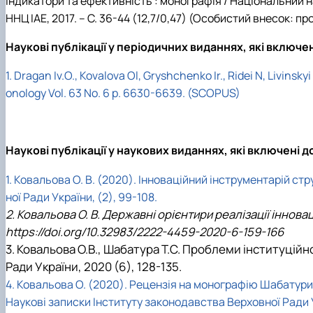
індикатори та ефективність : монографія / Національний 
ННЦ ІАЕ, 2017. – С. 36-44 (
12,7/0,47
) (
Особистий внесок: про
Наукові публікації у періодичних виданнях, які включ
1. Dragan Iv.O.,
Kovalova Ol
, Gryshchenko Ir., Ridei N, Lіvins
оnology
Vol. 63 No. 6
p. 6630-6639.
(SCOPUS)
Наукові публікації у наукових виданнях, які включені 
1.
Ковальова О. В. (2020). Інноваційний інструментарій ст
ної Ради України, (2), 99-108.
2. Ковальова О. В. Державні орієнтири реалізації іннов
https
://
doi
.
org
/10.32983/2222-4459-2020-6-159-166
3. Ковальова О.В., Шабатура Т.С. Проблеми інституцій
Ради України, 2020 (6), 128-135.
4. Ковальова О. (2020). Рецензія на монографію Шабатури
Наукові записки Інституту законодавства Верховної Ради Укр