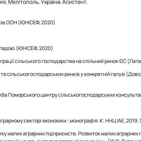
мія, Мелітополь, Україна. Асистент
.
иків ООН (ЮНІСЕФ, 2020)
владою
(ЮНІСЕФ, 2020)
теграції сільського господарства на
спільний ринок ЄС (Латві
а сільськогосподарських ринків у конкретній галузі
(Дові
жба Поморського центру сільськогосподарських консультац
арному секторі економіки : монографія. К: ННЦ ІАЕ, 2019. 316
тку малих аграрних підприємств.
Розвиток малих аграрних 