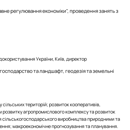
вне регулювання економіки", проведення занять з
одокористування України, Київ, директор
 господарство та ландшафт, геодезія та земельні
у сільських територій; розвиток кооперативів,
ам розвитку агропромислового комплексу та розвиток
ення сільськогосподарського виробництва природними та
ення; макроекономічне прогнозування та планування.