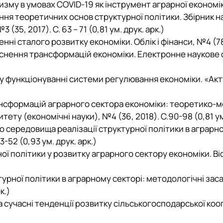
изму в умовах COVID-19 як інструмент аграрної економік
ання теоретичних основ структурної політики. Збірник 
5, 2017). С. 63 – 71 (0,81 ум. друк. арк.)
нні сталого розвитку економіки. Облік і фінанси, №4 (78),
дійснення трансформацій економіки. Електронне наукове
и у функціонуванні системи регулювання економіки. «Акт
трансформацій аграрного сектора економіки: теоретико-
ту (економічні науки), №4 (36, 2018). C.90-98 (0,81 ум.
го середовища реалізації структурної політики в аграрн
-52 (0,93 ум. друк. арк.)
ої політики у розвитку аграрного сектору економіки. Ві
турної політики в аграрному секторі: методологічні зас
к.)
 сучасні тенденції розвитку сільськогосподарської коопе