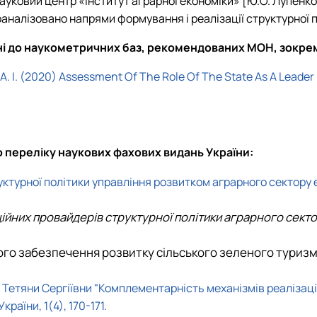
науковий центр «Інститут аграрної економіки»
[Ю.О. Лупенко,
аналізовано напрями формування і реалізації структурної 
ені до наукометричних баз, рекомендованих МОН, зокрем
kyi A. I. (2020) Assessment Of The Role Of The State As A Lea
до переліку наукових фахових видань України:
руктурної політики управління розвитком аграрного сектору
аційних провайдерів структурної політики аграрного сект
ного забезпечення розвитку сільського зеленого туризм
 Тетяни Сергіївни "Комплементарність механізмів реалізац
аїни, 1(4), 170-171.