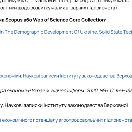
 Шпикуляк О.Г., Малік М.Й. та ін.]; за ред. О.Г. Шпикуляка. К:
політики щодо розвитку малих аграрних підприємств
).
а Scopus або Web of Science Core Collection:
der In The Demographic Development Of Ukraine.
Solid State Tec
 економіки. Наукові записки Інституту законодавства Верхо
ора економіки України.
Бізнес Інформ. 2020. №6.
C
. 159–166
у. Наукові записки Інституту законодавства Верховної
ії економічного потенціалу агропродоволььчих підприємств