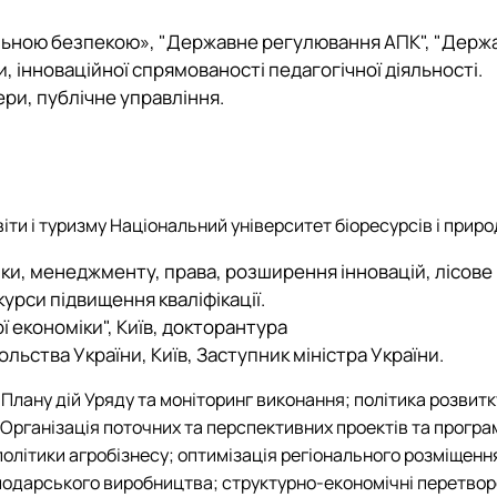
льною безпекою»,
"Державне регулювання АПК", "Держа
и
, інноваційної спрямованості педагогічної діяльності.
ери, публічне управління.
іти і туризму Національний університет біоресурсів і прир
міки, менеджменту, права, розширення інновацій, лісове
курси підвищення кваліфікації.
ї економіки", Київ, докторантура
ольства України, Київ, Заступник міністра України.
Плану дій Уряду та моніторинг виконання; політика розвитк
Організація поточних та перспективних проектів та прогр
ї політики агробізнесу; оптимізація регіонального розміщ
одарського виробництва; структурно-економічні перетвор