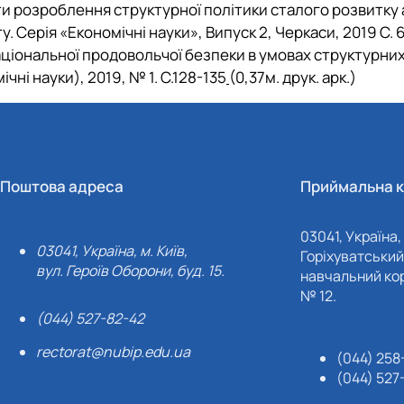
ети розроблення структурної політики сталого розвитку
 Серія «Економічні науки», Випуск 2, Черкаси, 2019 С. 66
національної продовольчої безпеки в умовах структурни
ні науки), 2019, № 1. С.128-135
(0,37м. друк. арк.)
Поштова адреса
Приймальна к
03041, Україна, 
03041, Україна, м. Київ,
Горіхуватський 
вул. Героїв Оборони, буд. 15.
навчальний кор
№ 12.
(044) 527-82-42
rectorat@nubip.edu.ua
(044) 258
(044) 527