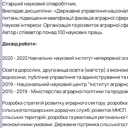
Старший науковий співробітник.
Викладає дисципліни:
«Державне управління націона
питань
підвищення кваліфікації фахівців аграрної сфер
Наукові інтереси:
Організація та розвиток аграрної сф
Автор і співавтор
понад 1
0
0 наукових праць
.
Досвід роботи:
2020 - 2022 Навчально-науковий інститут неперервної осв
Освіта дорослих, друга вища освіта (магістр) з еконо
відносини, публічне управління та адміністрування та 
2019 - Національний науковий центр "Інститут аграрно
2015 - 2019 - Міністерство аграрної політики та продов
Розробка стратегій розвитку аграрного сектору; розробка 
сільськогосподарських дорадчих служб; розвиток ММСП.
сільських територій; розробка та реалізація регіонально
економічними умовами. Державна підтримка сільськогосп