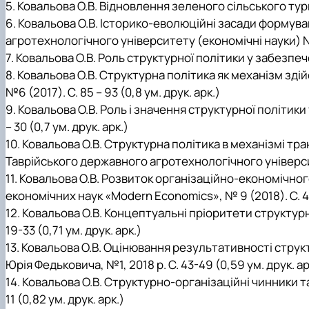
5. Ковальова О.В. Відновлення зеленого сільського тур
6
. Ковальова О.В. Історико-еволюційні засади формув
агротехнологічного університету (економічні науки) №3 (3
7
. Ковальова О.В. Роль структурної політики у забезпече
8
. Ковальова О.В. Структурна політика як механізм з
№6 (2017). C. 85 – 93 (0,8 ум. друк. арк.)
9
. Ковальова О.В. Роль і значення структурної політик
– 30 (0,7 ум. друк. арк.)
1
0
. Ковальова О.В. Структурна політика в механізмі 
Таврійського державного агротехнологічного університе
1
1
. Ковальова О.В. Розвиток організаційно-економічно
економічних наук «Modern Economics», № 9 (2018). С. 43
12
. Ковальова О.В. Концептуальні пріоритети структурн
19-33 (0,71 ум. друк. арк.)
13
. Ковальова О.В. Оцінювання результативності струк
Юрія Федьковича, №1, 2018 р. С. 43-49 (0,59 ум. друк. ар
14
. Ковальова О.В. Структурно-організаційні чинники та
11 (0,82 ум. друк. арк.)