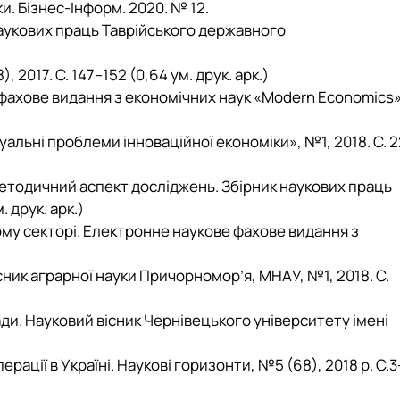
и. Бізнес-Інформ. 2020. № 12.
наукових праць Таврійського державного
 2017. C. 147–152 (0,64 ум. друк. арк.)
 фахове видання з економічних наук «Modern Economics»
уальні проблеми інноваційної економіки», №1, 2018. С. 2
методичний аспект досліджень. Збірник наукових праць
 друк. арк.)
ому секторі. Електронне наукове фахове видання з
сник аграрної науки Причорномор’я, МНАУ, №1, 2018. С.
ади. Науковий вісник Чернівецького університету імені
рації в Україні. Наукові горизонти, №5 (68), 2018 р. С.3