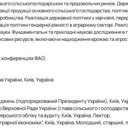
нього сільськогосподарських та продовольчих ринків. Дер
иції продукції основного сільського господарства; політик
обництва. Реалізація державної політики у харчовій, пере
я політики гендерної рівності в аграрному секторі. Реаліз
а науки. Фундаментальні та прикладні наукові дослідження 
нансових ресурсів, включаючи надходження врожаю та агро
х конференціях ФАО;
 України, Київ, Україна
ліджень (підпорядкований Президенту України), Київ, Ук
Верховної Ради України (глава сільського господарства
ерського обліку та аудиту, Київ, Україна. Лектор.
грарної економіки", Київ, Україна. Молодший, старший, 