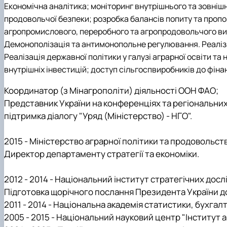
Економічна аналітика; моніторинг
внутрішнього та зовніш
продовольчої безпеки; розробка балансів попиту та пропоз
агропромислового, переробного та агропродовольчого вир
Демонополізація та антимонопольне регулювання. Реалізаці
Реалізація державної політики у галузі аграрної освіти т
внутрішніх інвестицій; доступ сільгоспвиробників до фі
Координатор (з Мінагрополіти) діяльності ООН ФАО;
Представник України на конференціях та регіональни
підтримка діалогу "Уряд (Міністерство) - НГО".
2015 - Міністерство аграрної політики та продовольства
Директор департаменту стратегії та економіки.
2012 - 2014 - Національний інститут стратегічних дос
Підготовка щорічного послання Президента України до 
2011 - 2014 - Національна академія статистики, бухгалт
2005 - 2015 - Національний науковий центр "Інститут а