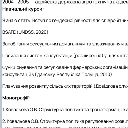
2004 - 2005 - Таврійська державна агротехнічна акаде
Навчальні курси:
Я знаю стать. Вступ до гендерної рівності для співробітн
BSAFE (UNDSS. 2020)
Запобігання сексуальним домаганням та зловживанням 
Посилення систем консультац
ій (розширення) у цілях ін
Функціонування та регулювання фермерських організацій т
консультацій у Гданську, Республіка Польща, 2010)
Планування розвитку сільських територій
(Довідкова слу
Монографії:
1.
Ковальова О.В. Структурна політика та трансформації в агр
2. Ковальова О.В. Структурна політика регулювання розви