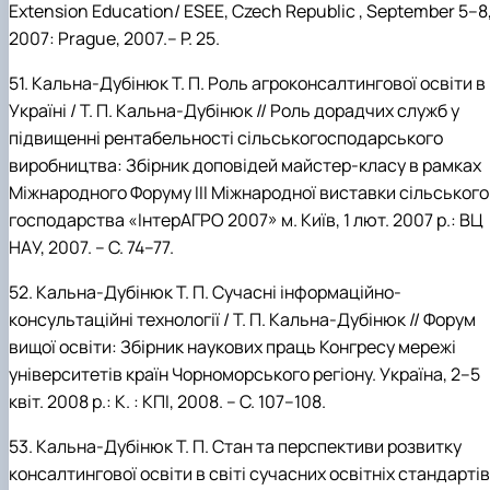
Extension
Education
/
ESEE
,
Czech
Republic
,
September
5–8
2007:
Prague
, 2007.–
P. 25.
51.
Кальна-Дубінюк
Т.
П. Роль агроконсалтингової освіти в
Україні /
Т.
П.
Кальна-Дубінюк // Роль дорадчих служб у
підвищенні рентабельності сільськогосподарського
виробництва: Збірник доповідей майстер-класу в рамках
Міжнародного Форуму ІІІ Міжнародної виставки сільського
господарства «ІнтерАГРО 2007» м. Київ, 1 лют. 2007 р.: ВЦ
НАУ, 2007. – С. 74–77.
52.
Кальна-Дубінюк
Т.
П. Сучасні інформаційно-
консультаційні технології /
Т.
П.
Кальна-Дубінюк // Форум
вищої освіти: Збірник наукових праць Конгресу мережі
університетів країн Чорноморського регіону. Україна, 2–5
квіт. 2008 р.: К. : КПІ, 2008. – С. 107–108.
53.
Кальна-Дубінюк
Т.
П. Стан та перспективи розвитку
консалтингової освіти в світі сучасних освітніх стандартів