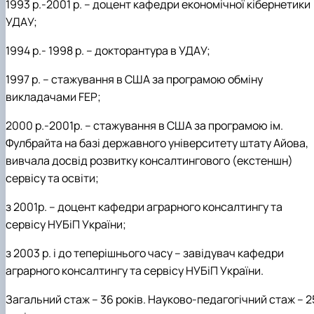
1993 р.-2001 р.
–
доцент кафедри економічної кібернетики
УДАУ;
1994 р.-
1998 р
. –
докторантура в
УДАУ;
1997 р. –
стажування в США за програмою обміну
викладачами
FEP
;
2000 р.-2001р. –
стажування в США за програмою
ім.
Фулбрайта на базі державного університету штату Айова,
вивчала досвід розвитку консалтингового (екстеншн)
сервісу та освіти;
з 2001р. –
доцент кафедри аграрного консалтингу та
сервісу НУБіП України;
з 2003 р. і до теперішнього часу – завідувач кафедри
аграрного консалтингу та сервісу НУБіП
України.
Загальний стаж
– 36 років. Науково-педагогічний стаж
– 2