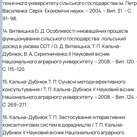
технічного університету сільського господарства ім. Пет
Василенка. Серія: Економічні науки. – 2004. – Вип. 31. – С.
91–98.
14.
Витвицька
О.
Д. Особливості інноваційних процесів
функціонування сільського господарства: польський
досвід в умовах СОТ / О.
Д.
Витвицька,
Т.
П.
Кальна-
Дубінюк, В.
А.
Скрипниченко // Науковий вісник
Національного аграрного університету. – 2008. – Вип. 120. 
С. 115–120.
15.
Кальна-Дубінюк
Т.
П. Сучасні
методи
ефективного
консультування / Т.
П.
Кальна-Дубінюк // Науковий вісник
Національного аграрного
університету. –
2008. –
Вип. 124. 
С. 269–271.
16.
Кальна-Дубінюк
Т.
П. Застосування інтерактивних
консалтингових систем в дорадництві / Т.
П.
Кальна-
Дубінюк // Науковий вісник Національного аграрного