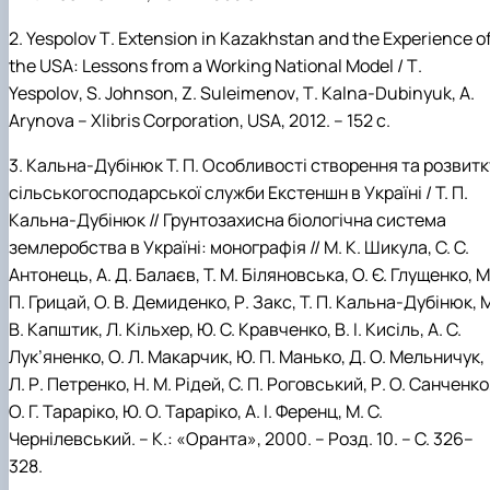
2.
Yespolov
T
.
Extension
in
Kazakhstan
and
the
Experience
o
the
USA
:
Lessons
from
a
Working
National
Model
/
T
.
Yespolov
,
S
.
Johnson
,
Z
.
Suleimenov
,
T
.
Kalna
-
Dubinyuk
,
A
.
Arynova
–
Xlibris
Corporation
,
USA
, 2012. – 152 с.
3.
Кальна-Дубінюк
Т.
П. Особливості створення та розвитк
сільськогосподарської служби Екстеншн в Україні / Т.
П.
Кальна-Дубінюк // Грунтозахисна біологічна система
землеробства в Україні: монографія // М.
К.
Шикула, С.
С.
Антонець, А.
Д.
Балаєв, Т.
М.
Біляновська, О.
Є.
Глущенко,
М
П.
Грицай, О.
В.
Демиденко, Р.
Закс, Т.
П.
Кальна-Дубінюк, М
В.
Капштик,
Л.
Кільхер, Ю.
С.
Кравченко, В.
І.
Кисіль, А.
С.
Лук’яненко, О.
Л.
Макарчик,
Ю.
П.
Манько, Д.
О.
Мельничук,
Л.
Р.
Петренко, Н.
М.
Рідей, С.
П.
Роговський,
Р.
О.
Санченко
О.
Г.
Тараріко, Ю.
О.
Тараріко, А.
І.
Ференц,
М.
С.
Чернілевський.
– К.: «Оранта», 2000. –
Розд. 10. –
С. 326–
328.