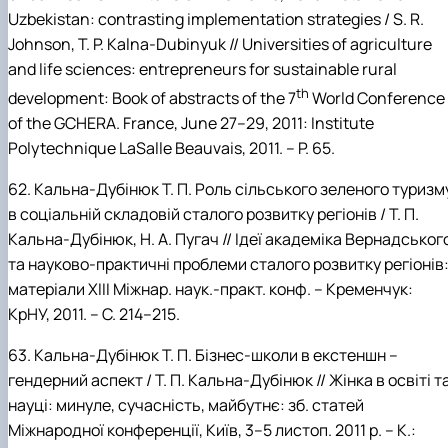
Uzbekistan:
contrasting implementation strategies / S.
R.
Johnson, T.
P.
Kalna-Dubinyuk // Universities of agriculture
and life sciences: entrepreneurs for sustainable rural
th
development: Book of abstracts of the 7
World Conference
of the GCHERA. France, June 27–29, 2011: Institute
Polytechnique LaSalle Beauvais, 2011. – P. 65.
62.
Кальна-Дубінюк
Т.
П. Роль сільського зеленого туризм
в соціальній складовій сталого розвитку регіонів
/
Т.
П.
Кальна-Дубінюк, Н.
А.
Пугач // Ідеї академіка Вернадськог
та науково-практичні проблеми сталого розвитку регіонів
матеріали XIII Міжнар. наук.-практ. конф. –
Кременчук:
КрНУ, 2011. – С. 214–215.
63.
Кальна-Дубінюк
Т.
П. Бізнес-школи в екстеншн –
гендерний аспект
/
Т.
П.
Кальна-Дубінюк // Жінка в освіті т
науці: минуле, сучасність, майбутнє: зб. статей
Міжнародної конференції, Київ, 3–5 листоп. 2011 р. – К.: