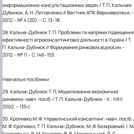
информационно-консультационных задач / Т. П. Кальная-
Дубинюк, А. Н. Литовченко // Вестник АПК Верхневолжья.–
2012.– № 4 (20). – С. 13–18.
28.
Кальна-Дубінюк
Т.
П.
Проблеми та напрями підвищенн
ефективності агроконсалтингової діяльності в Україні
/ Т.
П.
Кальна-Дубінюк // Формування ринкових відносин.–
2012.– № 11.– С. 146–153.
Навчальні посібники
29.
Кальна-Дубінюк
Т.
П. Моделювання
економічної
динаміки: навч. посіб. / Т.
П.
Кальна-Дубінюк –
К.: НАУ,
2002. –
135 с.
30.
Кропивко
М.
Ф. Управлінський консалтинг: навч. посіб. 
М.
Ф.
Кропивко, Т.
П.
Кальна-Дубінюк, М.
Ф.
Безкровний, І.
М
Криворучко, В.
М.
Кошелев, В.
В.
Маковецький, Д.
С.