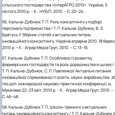
сільського господарства «ІнтерАГРО 2010». Україна, 5
лютого 2010 р. –
К.: НУБіП, 2010. – С. 20–24.
56.
Кальна-Дубінюк
Т.
П. Роль консалтингу у підборі
персоналу підприємства / Т.
П.
Кальна-Дубінюк, В
.
З.
Братусь // Збірник статей
з актуальних питань
інноваційного консалтингу. Україна аграрна 2010,
18 берез
2010 р. – К.: Аграр Медіа Груп, 2010. – С. 13–16.
57.
Кальна-Дубінюк
Т.
П. Особливості розвитку
фермерських господарств та роль дорадництва в цьому /
Т.
П.
Кальна-Дубінюк,
С.
Л.
Павленко// Актуальні питання
інноваційної спрямованості освіти, науки, виробництва: зб
тез доп. міжнародної науково-практичної конференції, м.
Мукачеве 22–23 квіт. 2010 р. – К.: Аграр Медіа Груп, 2010. –
С. 46–48.
58.
Кальна-Дубінюк
Т.
П. Школи-тренінги з актуальних
питань інноваційного консалтингу / Т.
П.
Кальна-Дубінюк /