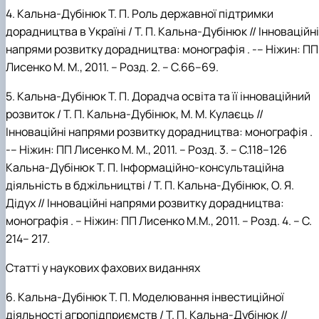
4.
К
альна-Дубінюк
Т.
П. Роль державної підтримки
дорадництва в Україні / Т.
П. Кальна-Дубінюк //
Інноваційні
напрями розвитку дорадництва: монографія . -– Ніжин: ПП
Лисенко М. М., 2011. –
Розд. 2. – С.66–69.
5.
К
альна-Дубінюк
Т.
П. Дорадча освіта та її інноваційний
розвиток /
Т.
П.
Кальна-Дубінюк, М.
М.
Кулаєць //
Інноваційні напрями розвитку дорадництва: монографія .
-– Ніжин: ПП Лисенко М. М., 2011. –
Розд. 3. – С.118–126
Кальна-Дубінюк
Т.
П. Інформаційно-консультаційна
діяльність в бджільництві / Т.
П.
Кальна-Дубінюк, О.
Я.
Дідух // Інноваційні напрями розвитку дорадництва:
монографія . – Ніжин: ПП Лисенко М.М., 2011. –
Розд. 4. – С.
214– 217.
Статті
у наукових фахових виданнях
6.
Кальна-Дубінюк
Т.
П. Моделювання інвестиційної
діяльності агро­підприємств
/
Т.
П.
Кальна-Дубінюк //