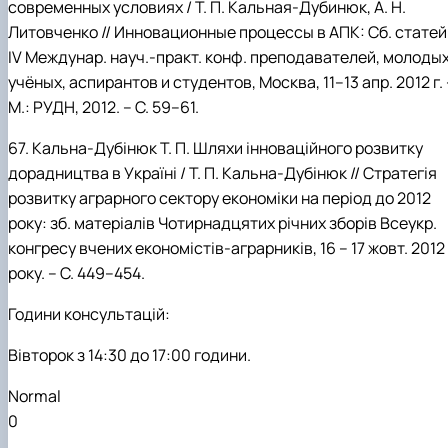
современных условиях / Т.
П.
Кальная-Дубинюк, А.
Н
.
Литовченко // Инновационные процессы в АПК: Сб. статей
IV Междунар. науч.-практ. конф. преподавателей, молоды
учёных, аспирантов и студентов, Москва, 11–13 апр. 2012 г. 
М.: РУДН, 2012. – С. 59–61.
67.
Кальна-Дубінюк Т. П. Шляхи інноваційного розвитку
дорадництва в Україні / Т. П. Кальна-Дубінюк // Стратегія
розвитку аграрного сектору економіки на період до 2012
року: зб. матеріалів Чотирнадцятих річних зборів Всеукр.
конгресу вчених економістів-аграрників, 16 – 17 жовт. 2012
року. – С. 449–454.
Години
консультацій:
Вівторок
з 14:30 до 17:00 години.
Normal
0