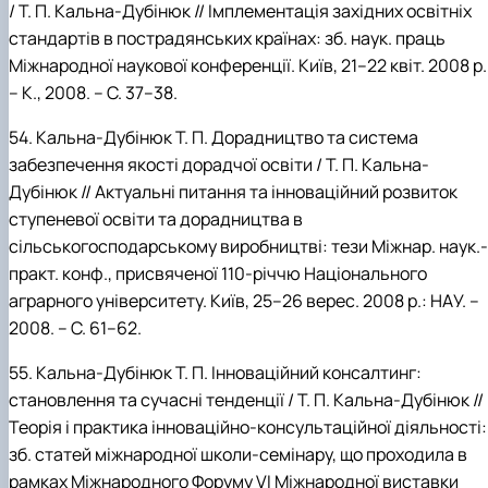
/ Т.
П.
Кальна-Дубінюк // Імплементація західних освітніх
стандартів в пострадянських країнах: зб. наук. праць
Міжнародної наукової конференції. Київ, 21–22 квіт. 2008 р.
– К., 2008. – С. 37–38.
54.
Кальна-Дубінюк
Т.
П. Дорадництво та система
забезпечення якості дорадчої освіти / Т.
П.
Кальна-
Дубінюк // Актуальні питання та інноваційний розвиток
ступеневої освіти та дорадництва в
сільськогосподарському виробництві:
тези Міжнар. наук.-
практ. конф., присвяченої 110-річчю Національного
аграрного університету. Київ,
25–26 верес. 2008 р.: НАУ. –
2008. – С. 61–62.
55.
Кальна-Дубінюк
Т.
П. Інноваційний консалтинг:
становлення та
сучасні тенденції / Т.
П.
Кальна-Дубінюк //
Теорія і практика інноваційно-консультаційної діяльності:
зб. статей міжнародної школи-семінару, що проходила в
рамках Міжнародного Форуму VI Міжнародної виставки