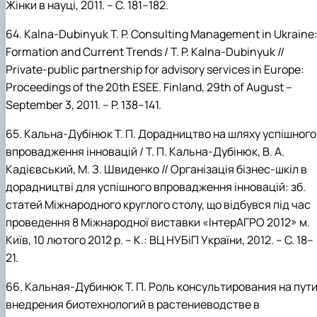
Жінки в науці, 2011. – С. 181–182.
64.
Kalna-Dubinyuk
T.
P. Consulting Management in Ukraine
Formation and Current Trends / T.
P.
Kalna-Dubinyuk //
Private-public partnership for advisory services in Europe:
Proceedings of
the 20th ESEE. Finland,
29th of August –
September 3, 2011. –
P. 138–141.
65.
Кальна-Дубінюк
Т.
П. Дорадництво на шляху успішного
впровадження інновацій / Т.
П.
Кальна-Дубінюк, В.
А.
Кадієвський, М.
З.
Швиденко // Організація бізнес-шкіл в
дорадництві для успішного впровадження інновацій: зб.
статей Міжнародного круглого столу, що відбувся під час
проведення 8 Міжнародної виставки «ІнтерАГРО 2012» м.
Київ, 10 лютого 2012 р. – К.:
ВЦ НУБіП України, 2012. – С. 18–
21.
66.
Кальная-Дубинюк
Т.
П. Роль консультирования на пут
внедрения биотехнологий в растениеводстве в