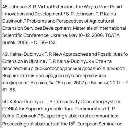
48.
Johnson
S.
R. Virtual Extension, the Way to More Rapid
Innovation and Development / S.
R.
Johnson, T.
P.
Kalna-
Dubinyuk // Problems and Perspectives of Agricultural
Extension Services Development: Materials of International
Scientific Conference. Ukraine, May 10–12, 2006: TGATA,
Sudak, 2006. – C. 136–142.
49.
Kalna-Dubinyuk
T.
P. New Approaches and Possibilities fo
Extension in Ukraine / T.
P.
Kalna-Dubinyuk //
Стан та
перспективи сільськогосподарської дорадчої діяльності:
Збірник статей міжнародної науково-практичної
конференції. Україна, 14–16 трав. 2007 р.: Вінниця, 2007. –
P
61–63.
50.
Kalna
-
Dubinyuk
T
.
P
.
Interactivity
Consulting
System
CONKA
for
Supporting
Viable
Rural
Communities
/
T
.
P
.
Kalna
-
Dubinyuk
//
Supporting
viable
rural
communities
:
th
Proceedings
of
abstracts
of
the
18
European
Seminar
on