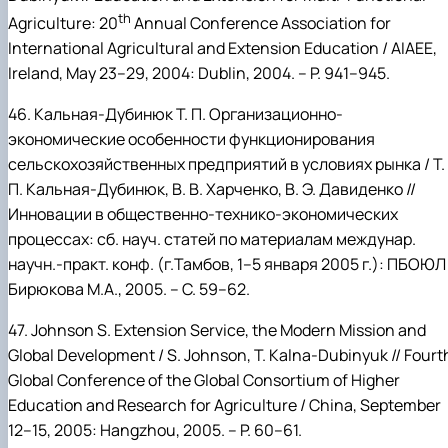
th
Agriculture: 20
Annual Conference Association for
International Agricultural and Extension Education / AIAEE,
Ireland, May 23–29, 2004:
Dublin, 2004. – P. 941–945.
46.
Кальная-Дубинюк
Т.
П. Организационно-
экономические особенности функционирования
сельскохозяйственных предприятий в условиях рынка / Т.
П.
Кальная-Дубинюк, В.
В.
Харченко, В.
Э.
Давиденко //
Инновации в общественно-технико-экономических
процессах: cб. науч. статей по материалам междунар.
научн.-практ. конф. (г.Тамбов, 1–5 января 2005 г.): ПБОЮЛ
Бирюкова М.А., 2005. – С. 59–62.
47.
Johnson
S. Extension Service, the Modern Mission and
Global Development / S.
Johnson,
T.
Kalna-Dubinyuk // Fourt
Global Conference of the Global Consortium of Higher
Education and Research for Agriculture / China, September
12–15, 2005: Hangzhou, 2005. – P. 60–61.