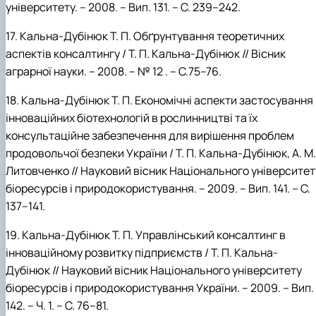
університету. – 2008. – Вип. 131. – С. 239–242.
17.
Кальна-Дубінюк
Т.
П. Обґрунтування теоретичних
аспектів консалтингу / Т.
П.
Кальна-Дубінюк // Вісник
аграрної науки. –
2008. – № 12 . –
С.75–76.
18.
Кальна-Дубінюк
Т.
П. Економічні аспекти застосування
інноваційних біотехнологій в рослинництві та їх
консультаційне забезпечення для
вирішення проблем
продовольчої безпеки України / Т. П. Кальна-Дубінюк, А. М.
Литовченко // Науковий вісник Національного університет
біоресурсів і природокористування. – 2009. – Вип. 141. – С.
137–141.
19.
Кальна-Дубінюк
Т.
П. Управлінський консалтинг в
інноваційному розвитку підприємств / Т. П. Кальна-
Дубінюк // Науковий вісник Національного університету
біоресурсів і природокористування України. –
2009. – Вип.
142. – Ч. 1. – С. 76–81.