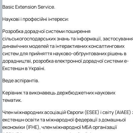
Basic
Extension
Service
.
Наукові і професійні інтереси:
Розробка
дорадчої системи поширення
сільськогосподарських знань та інформації, застосуванн
динамічних моделей та інтерактивних консалтингових
систем для прийняття науково-обґрунтованих рішень в
дорадництві, розробка
електронної дорадчої системи е-
Екстеншн в Україні.
Веде аспірантів.
Керівник та виконавець держбюджетних наукових
тематик.
Член міжнародних
асоціацій
Європи (Е
S
ЕЕ) і світу (
AIAEE
)
екстеншн освіти та міжнародної федерації з домашньої
економіки (
IFHE
), член міжнародної МБА організації