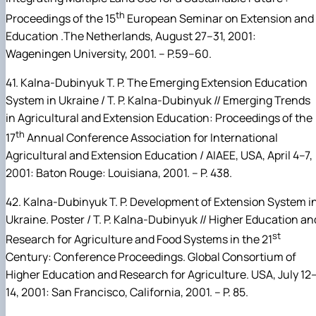
th
Proceedings of the 15
European Seminar on Extension and
Education .The Netherlands, August 27–31, 2001:
Wageningen University, 2001. – P.59–60.
41.
Kalna-Dubinyuk
T.
P. The Emerging Extension Education
System in Ukraine / T.
P.
Kalna-Dubinyuk // Emerging Trends
in Agricultural and Extension Education:
Proceedings of the
th
17
Annual Conference Association for International
Agricultural and Extension Education / AIAEE, USA, April 4–7,
2001:
Baton Rouge: Louisiana, 2001. –
P. 438.
42.
Kalna-Dubinyuk
T.
P.
Development of Extension System i
Ukraine. Poster /
T.
P.
Kalna-Dubinyuk
// Higher Education an
st
Research for Agriculture and Food Systems in the 21
Century:
Conference Proceedings. Global Consortium of
Higher Education and Research for Agriculture. USA, July 12
14, 2001: San Francisco, California, 2001. –
P. 85.