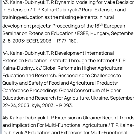
43.
Kalna-Dubinyuk
T.
P. Dynamic Modeling for Make Decisio
in Extension / T.
P.
Kalna-Dubinyuk
// Rural Extension and
training/education as the missing elements in rural
th
development projects: Proceedings of the 16
European
Seminar on Extension Education / ESEE, Hungary, Septembe
2–8, 2003: EGER, 2003. – P.177–180.
44.
Kalna-Dubinyuk
T.
P. Development International
Extension Education Institute Through the Internet / T.
P.
Kalna-Dubinyuk // Global Reforms in Higher Agricultural
Education and Research: Responding to Challenges to
Quality and Safety of
Food and Agricultural Products:
Conference Proceedings. Global Consortium of Higher
Education and Research for Agriculture. Ukraine, Septembe
22–24, 2003:
Kyiv, 2003. – P. 293.
45.
Kalna-Dubinyuk
T.
P. Extension in Ukraine: Recent Trend
and Implication For Multi-Functional Agriculture / T. P. Kalna
Dubinyuk // Education and Extension for Multi-Functional