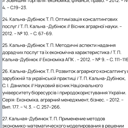
// Зовнішня торгівля: економіка, фінанси, право. – 2012. –
4. – С.19–23.
24.
Кальна-Дубінюк
Т.
П. Оптимізація консалтингових
послуг / Т.
П.
Кальна -Дубінюк // Вісник аграрної науки. –
2012. – № 10. – С. 67–69.
25.
Кальна-Дубінюк
Т.
П. Методичні аспекти надання
дорадчих послуг та
їх економічна характеристика / Т.
П.
Кальна-Дубінюк // Економіка
АПК . – 2012. – № 9. – С. 111–116
26.
Кальна-Дубінюк
Т.
П. Розвиток аграрного консалтингу 
зарубіжній та українській практиці / Т.
П.
Кальна-Дубінюк,
С.
І.
Данилюк // Науковий вісник Національного
університету біоресурсів і природокористування України.
Серія: Економіка, аграрний менеджмент, бізнес. – 2012. –
Вип. 177. – Ч. 3. – С. 257–266.
27.
Кальная-Дубинюк
Т.
П. Применение методов
экономико-математического моделирования в решении