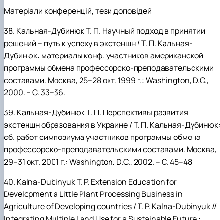
Матеріали конференцій, тези доповідей
38.
Кальная-Дубинюк
Т.
П. Научный
подход
в принятии
решений – путь к успеху в экстеншн / Т.
П.
Кальная-
Дубинюк: материалы конф. участников американской
программы обмена профессорско-преподавательскими
составами. Москва, 25–28 окт. 1999 г.:
Washington, D.C.,
2000. – С. 33–36.
39.
Кальная-Дубинюк
Т.
П. Перспективы развития
экстеншн образования в Украине / Т.
П.
Кальная-Дубинюк
сб. работ симпозиума участников программы обмена
профессорско-преподавательскими составами. Москва,
29–31 окт. 2001 г.: Washington, D.C., 2002. – С. 45–48.
40.
Kalna-Dubinyuk
T.
P. Extension Education for
Development a Little Plant Processing Business in
Agriculture of Developing countries / T.
P.
Kalna-Dubinyuk
//
Integrating Multiple Land Use for a Sustainable Future :