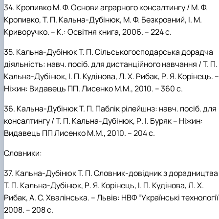
34.
Кропивко
М.
Ф. Основи аграрного консалтингу / М.
Ф.
Кропивко, Т.
П.
Кальна-Дубінюк, М.
Ф.
Безкровний, І.
М.
Криворучко. –
К.: Освітня книга, 2006. – 224 с.
35.
Кальна-Дубінюк
Т.
П.
Сільськогосподарська дорадча
діяльність: навч. посіб. для дистанційного навчання / Т.
П.
Кальна-Дубінюк, І.
П.
Кудінова, Л.
Х.
Рибак, Р.
Я.
Корінець. –
Ніжин: Видавець ПП. Лисенко М.М., 2010.
–
360 с.
36.
Кальна-Дубінюк
Т.
П.
Паблік рілейшнз: навч. посіб. для
консалтингу
/ Т.
П.
Кальна-Дубінюк, Р.
І.
Буряк –
Ніжин:
Видавець ПП Лисенко М.М., 2010.
–
204 с.
Словники:
37.
Кальна-Дубінюк
Т.
П.
Словник-довідник з дорадництва 
Т.
П.
Кальна-Дубінюк, Р.
Я.
Корінець, І.
П.
Кудінова, Л.
Х.
Рибак, А.
С.
Хвалінська. – Львів: НВФ “Українські технології”
2008. – 208 с.