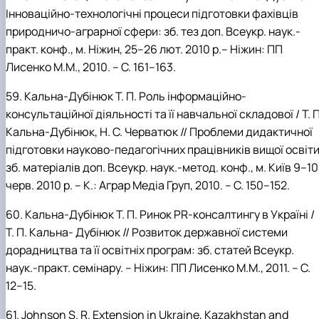
Інноваційно-технологічні процеси підготовки фахівців
природничо-аграрної сфери: зб. тез доп. Всеукр. наук.-
практ. конф., м. Ніжин, 25–26 лют. 2010 р.– Ніжин: ПП
Лисенко М.М., 2010. – С. 161–163.
59.
Кальна-Дубінюк
Т.
П.
Роль інформаційно-
консультаційної діяльності та її
навчальної складової
/ Т.
П
Кальна-Дубінюк, Н.
С.
Черватюк // Проблеми дидактичної
підготовки науково-педагогічних працівників вищої освіти
зб. матеріалів доп. Всеукр. наук.-метод. конф., м. Київ 9–10
черв. 2010 р. – К.: Аграр Медіа Груп, 2010. – С. 150–152.
60.
Кальна-Дубінюк
Т.
П.
Ринок PR-консалтингу в Україні /
Т.
П.
Кальна- Дубінюк // Розвиток державної системи
дорадництва та її освітніх програм: зб. статей Всеукр.
наук.-практ. семінару. – Ніжин: ПП Лисенко М.М., 2011. –
С.
12–15.
61.
Johnson
S.
R. Extension in Ukraine, Kazakhstan and