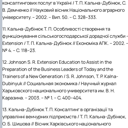
консалтингових послуг в Україні / Т. П. Кальна-Дубінюк, С.
В. Демченко // Науковий вісник Національного аграрного
університету. – 2002. –
Вип. 50. – С. 328–333.
11.
Кальна-Дубінюк
Т.
П. Особливості створення та
функціонування сільськогосподарської дорадчої служби 
Extension / Т.
П.
Кальна-Дубінюк // Економіка АПК. – 2002. 
№ 4. – C. 118–23.
12.
Johnson
S.
R.
Extension Education to Assist in the
Preparation of the Business Leaders of Today and the
Trainers of a New Generation / S.
R.
Johnson, T.
P.
Kalna
-
Dubinyuk
//
Социальная экономика / Научный журнал
Харьковского национального университета им. В. Н.
Каразина
. – 2003. –
№ 1. – С. 400–404.
13.
Кальна-Дубінюк
Т.
П. Консалтинг в організації та
управлінні венчурних підприємств / Т. П. Кальна-Дубінюк,
О. Б. Шишова // Вісник Харківського національного