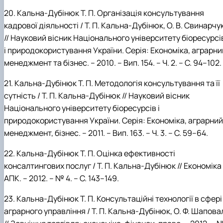
20.
Кальна-Дубінюк
Т.
П. Організація
консультування
кадрової діяльності
/ Т.
П.
Кальна-Дубінюк, О.
В.
Свинарчу
// Науковий вісник Національного університету біоресурсі
і природокористування України. Серія: Економіка,
аграрни
менеджмент та бізнес. –
2010. – Вип. 154. – Ч. 2. – С. 94–102.
21.
Кальна-Дубінюк
Т.
П. Методологія консультування та її
сутність /
Т.
П.
Кальна-Дубінюк // Науковий вісник
Національного університету біоресурсів і
природокористування України. Серія: Економіка, аграрний
менеджмент, бізнес. –
2011. – Вип. 163. – Ч. 3. – С. 59–64.
22.
Кальна-Дубінюк
Т.
П. Оцінка ефективності
консалтингових послуг / Т.
П.
Кальна-Дубінюк // Економіка
АПК. – 2012. – № 4. – С. 143–149.
23.
Кальна-Дубінюк
Т.
П. Консультаційні технології в сфері
аграрного управління / Т.
П.
Кальна-Дубінюк, О.
Ф.
Шапова