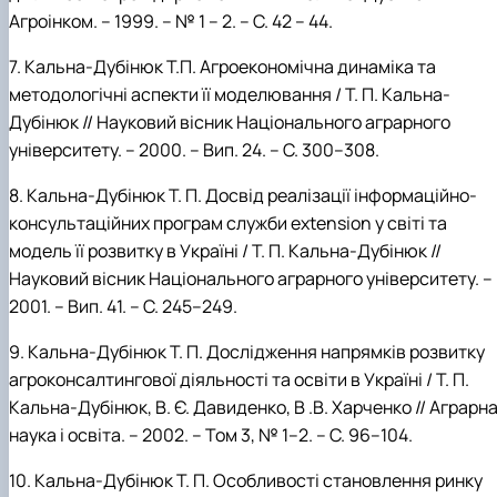
Агроінком. – 1999. –
№ 1 – 2. – С. 42 – 44.
7.
Кальна-Дубінюк Т.П. Агроекономічна динаміка та
методологічні аспекти її
моделювання / Т. П. Кальна-
Дубінюк // Науковий вісник Національного аграрного
університету. – 2000. –
Вип. 24. –
С. 300–308.
8.
Кальна-Дубінюк
Т.
П. Досвід реалізації інформаційно-
консультаційних програм служби extension у світі та
модель її розвитку в Україні / Т.
П.
Кальна-Дубінюк //
Науковий вісник Національного аграрного університету. –
2001. – Вип. 41. –
С. 245–249.
9.
Кальна-Дубінюк
Т.
П. Дослідження напрямків розвитку
агро­консалтинго­вої діяльності та освіти в Україні / Т.
П.
Кальна-Дубінюк, В.
Є.
Давиденко, В
.В.
Харченко // Аграрн
наука і освіта. – 2002. – Том 3, № 1–2. – С. 96–104.
10.
Кальна-Дубінюк
Т.
П. Особливості становлення ринку