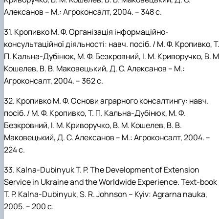
Алексанов – М.: Агроконсалт, 2004. – 348 с.
31.
Кропивко
М.
Ф. Організація
інформаційно-
консультаційної діяльності: навч. посіб. / М.
Ф.
Кропивко, Т
П.
Кальна-Дубінюк, М.
Ф.
Безкровний, І.
М.
Криворучко, В.
М
Кошелев, В.
В.
Маковецький, Д.
С.
Алексанов
–
М.:
Агроконсалт, 2004. – 362 с.
32.
Кропивко
М.
Ф. Основи аграрного консалтингу: навч.
посіб. / М.
Ф.
Кропивко, Т.
П.
Кальна-Дубінюк, М.
Ф.
Безкровний, І.
М.
Криворучко, В.
М.
Кошелев, В.
В.
Маковецький, Д.
С.
Алексанов – М.: Агроконсалт, 2004. –
224 с.
33.
Kalna-Dubinyuk
T.
P. The Development of Extension
Service in Ukraine and the Worldwide Experience. Text-book 
T.
P.
Kalna-Dubinyuk, S.
R.
Johnson – Kyiv: Agrarna nauka,
2005. – 200 с.