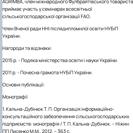
AGRIMBA, член міжнародного Фулбрайтівського
товариста
приймає участь у семінарах всесвітньої
сільськогосподарської організації
FAO
.
Член Вченої ради ННІ післядипломнлої освіти НУБіП
України.
Нагороди та відзнаки:
2015 р. - Подяка міністерства освіти і науки України.
2011 р. - Почесна грамота НУБіП України.
Основні публікації:
Монографії
1.
Кальна-Дубінюк
Т.
П. Організація інформаційно-
консультаційного забезпечення сільськогосподарських
підприємств: монографія / Т.
П.
Кальна-Дубінюк. – Ніжин:
ПП Лисенко М.М., 2012. – 363 с.