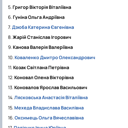
Григор Вікторія Віталіївна
Гуніна Ольга Андріївна
Дзюба Катерина Євгенівна
Жарій Станіслав Ігорович
Канова Валерія Валеріївна
Коваленко Дмитро Олександрович
Козак Світлана Петрівна
Коновал Олена Вікторівна
Коновалов Ярослав Васильович
Лясковська Анастасія Віталіївна
Мехеда Владислава Василівна
Оксимець Ольга Вячеславівна
Палієнко Ірина Юріївна