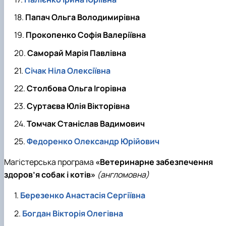
Папач Ольга Володимирівна
Прокопенко Софія Валеріївна
Саморай Марія Павлівна
Січак Ніла Олексіївна
Столбова Ольга Ігорівна
Суртаєва Юлія Вікторівна
Томчак Станіслав Вадимович
Федоренко Олександр Юрійович
Магістерська програма
«Ветеринарне забезпечення
здоров’я собак і котів»
(англомовна)
Березенко Анастасія Сергіївна
Богдан Вікторія Олегівна