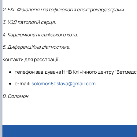
2. ЕКГ. Фізіологія і патофізіологія електрокардіограми.
3. УЗД патологій серця.
4. Кардіоміопатії свійського кота.
5. Диференційна діагностика.
Контакти для реєстрації:
телефон завідувача ННВ Клінічного центру “Ветмедсе
e-mail:
solomon80slava@gmail.com
В. Соломон