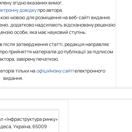
млену згідно вказаних вимог.
ектронну довідку
про автора.
ською мовою для розміщення на веб-сайті видання.
тупеню, додатково надсилають відскановану рецензію
ензію особи, яка має науковий ступінь.
в після затвердження статті, редакція направляє
про прийняття матеріалів до публікації за підписом
актора, завірену печаткою.
вторів тільки на
офіційному сайті
електронного
видання.
л «Інфраструктура ринку»
 Одеса, Україна, 65009