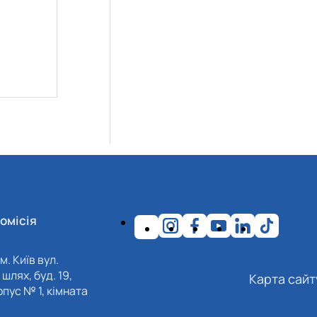
омісія
м. Київ вул.
шлях, буд. 19,
Карта сайт
пус № 1, кімната