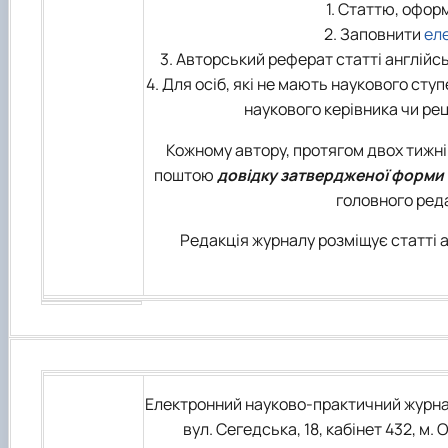
1. Статтю, офор
2. Заповнити
ел
3. Авторський реферат статті англій
4. Для осіб, які не мають наукового с
наукового керівника чи рец
Кожному автору, протягом двох тижні
поштою
довідку затвердженої форми
головного ред
Редакція журналу розміщує статті а
Електронний науково-практичний журна
вул. Сегедська, 18, кабінет 432, м.