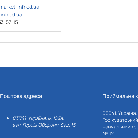
arket-infr.od.ua
infr.od.ua
53-57-15
Поштова адреса
Приймальна к
03041, Україна, 
03041, Україна, м. Київ,
Горіхуватський 
вул. Героїв Оборони, буд. 15.
навчальний кор
№ 12.