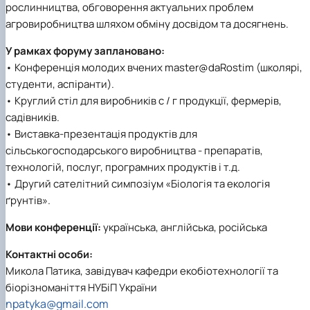
рослинництва, обговорення актуальних проблем
агровиробництва шляхом обміну досвідом та досягнень.
У рамках форуму заплановано:
• Конференція молодих вчених master@daRostim (школярі,
студенти, аспіранти).
• Круглий стіл для виробників с / г продукції, фермерів,
садівників.
• Виставка-презентація продуктів для
сільськогосподарського виробництва - препаратів,
технологій, послуг, програмних продуктів і т.д.
• Другий сателітний симпозіум «Біологія та екологія
ґрунтів».
Мови конференції:
українська, англійська, російська
Контактні особи:
Микола Патика, завідувач кафедри екобіотехнології та
біорізноманіття НУБіП України
npatyka@gmail.com