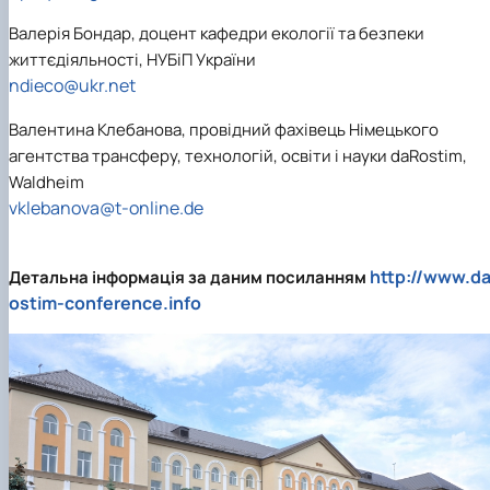
Валерія Бондар, доцент кафедри екології та безпеки
життєдіяльності, НУБіП України
ndieco@ukr.net
Валентина Клебанова, провідний фахівець Німецького
агентства трансферу, технологій, освіти і науки daRostim,
Waldheim
vklebanova@t-online.de
http://www.da
Детальна інформація за даним посиланням
ostim-conference.info