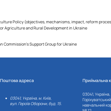
ture Policy (objectives, mechanisms, impact, reform proces
or Agriculture and Rural Development in Ukraine
n Commission's Support Group for Ukraine
Поштова адреса
Приймальна к
03041, Україна, 
03041, Україна, м. Київ,
Горіхуватський 
вул. Героїв Оборони, буд. 15.
навчальний кор
№ 12.