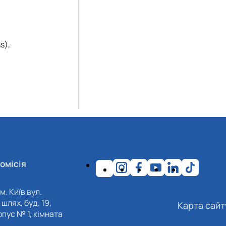
s),
омісія
м. Київ вул.
шлях, буд. 19,
Карта сайт
пус № 1, кімната