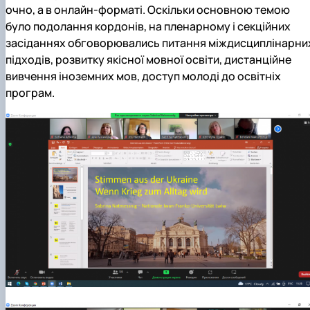
Іноземні мови
Їдальні та буфети
очно, а в онлайн-форматі. Оскільки основною темою
Центр вивчення мов
Психологічна підтримка
Біоетична комісія
Рада молодих вчених
Методичні рекомендації, пам'ятки
ЦКНО «Агропромисловий комплекс, лісове і
Доступ до публічної інформації
Наглядова рада
Історія університету
Працевлаштування
Студентські квитки
Інклюзивне середовище
Наукові видання
садово-паркове господарство, ветеринарна
Наукові школи
Форми документів
Державні закупівлі
Рада роботодавців
Видатні випускники та працівники
було подолання кордонів, на пленарному і секційних
Наука для бізнесу
медицина»
Стартап школа НУБіП України
Патентно-ліцензійна діяльність
Досліднику та автору
Офіційна символіка
Благодійний фонд «Голосіївська ініціатива
Звіт ректора
засіданнях обговорювались питання міждисциплінарни
Обладнання НУБіП України
Звіт про проведення НТЗ
Каталог наукових послуг
Антикорупційні заходи
2020»
Пам'яті захисників України
підходів, розвитку якісної мовної освіти, дистанційне
Наукові журнали НУБіП України
«SEB-2024»
Гендерна радниця
Почесні доктори і професори НУБіП України
Уповноважена особа з питань запобігання 
вивчення іноземних мов, доступ молоді до освітніх
Наукові журнали НУБіП України (English)
«SEB-2025»
Контактна інформація
виявлення корупції
Пресслужба
програм.
Пам'ятка про проведення науково-технічни
Університетський кур'єр
Положення про антикорупційного
заходів
уповноваженого НУБіП України
Вибори ректора
Порядок планування та організації
Програма розвитку університету «Голосіївсь
Національні нормативно-правові акти
проведення НТЗ
ініціатива – 2025»
Нормативно-правові акти НУБіП України
Результати науково-технічних заходів
Інформаційні ресурси НАЗК
Монографії
Методичні роз’яснення НАЗК
Антикорупційні заходи