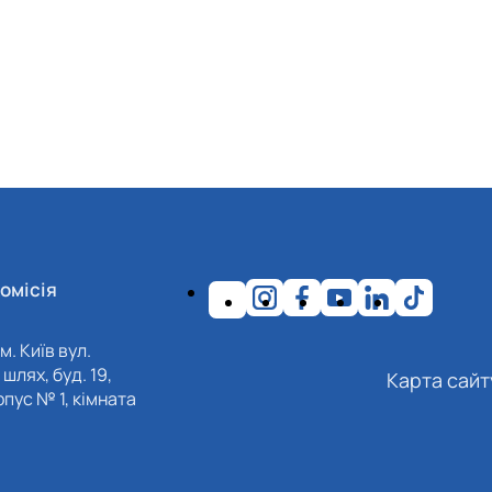
омісія
м. Київ вул.
шлях, буд. 19,
Карта сайт
пус № 1, кімната