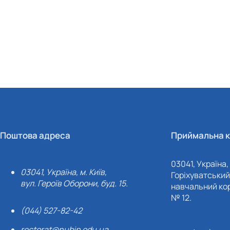
Поштова адреса
Приймальна к
03041, Україна, 
03041, Україна, м. Київ,
Горіхуватський 
вул. Героїв Оборони, буд. 15.
навчальний кор
№ 12.
(044) 527-82-42
rectorat@nubip.edu.ua