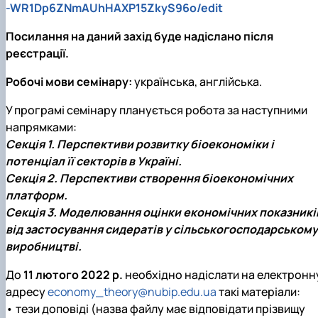
-WR1Dp6ZNmAUhHAXP15ZkyS96o/edit
Посилання на даний захід буде надіслано після
реєстрації.
Робочі мови семінару:
українська, англійська.
У програмі семінару планується робота за наступними
напрямками:
Секція 1. Перспективи розвитку біоекономіки і
потенціал її секторів в Україні.
Секція 2. Перспективи створення біоекономічних
платформ.
Секція 3. Моделювання оцінки економічних показникі
від застосування сидератів у сільськогосподарському
виробництві.
До
11 лютого 2022 р.
необхідно надіслати на електронн
адресу
economy_theory@nubip.edu.ua
такі матеріали:
• тези доповіді (назва файлу має відповідати прізвищу