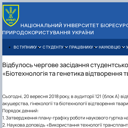
НАЦІОНАЛЬНИЙ УНІВЕРСИТЕТ БІОРЕСУРС
ПРИРОДОКОРИСТУВАННЯ УКРАЇНИ
ВСТУПНИКУ
СТУДЕНТУ
ПРАЦІВНИКУ
НАУКОВЦЮ
Вступ до НУБіП України 2026
Навчання
Освітній процес
Наукова діяльність
Управління і самоврядування
Приймальна комісія
Додаткова освіта
Міжнародна діяльність
Аспіранту / Докторанту
Загальна інформація
Відбулось чергове засідання студентсько
Правила прийому
Позанавчальна діяльність
Довідкова інформація
Захисти дисертацій
Офіційні документи
«Біотехнологія та генетика відтворення 
Для осіб з тимчасово окупованих територій
Студентське самоврядування
Профспілкова організація
Законодавче та нормативне забезпечення
Стратегія розвитку на період 2026-2030рр. «ГОЛОСІ
Зимовий вступ
Довідкова інформація
Центр колективного користування науковим обладна
Доступ до публічної інформації
Підготовчий курс НМТ
Пільги
Біоетична комісія
Державні закупівлі
Сьогодні, 20 вересня 2018 року, в аудиторії 121 (блок А) 
Для іноземців / For foreigners
Наукові видання
Офіційна символіка
акушерства, гінекології та біотехнології відтворення тва
Військова освіта
Наука для бізнесу
Антикорупційні заходи
Порядок денний:
Гендерна радниця
1. Затвердження плану-графіку роботи наукового гуртка н
Контактна інформація
2. Наукова доповідь «Використання технології трансплант