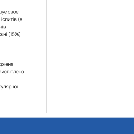
шує своє
іспитів (в
нів
жні (15%)
аджена
 висвітлено
кулярної