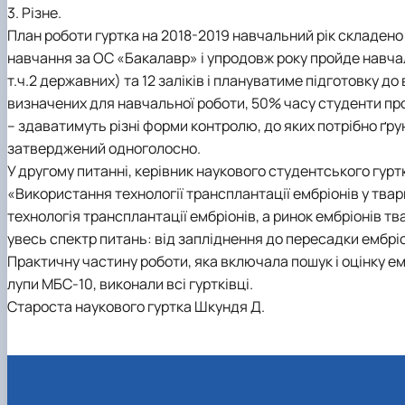
3. Різне.
План роботи гуртка на 2018-2019 навчальний рік складено
навчання за ОС «Бакалавр» і упродовж року пройде навчаль
т.ч.2 державних) та 12 заліків і плануватиме підготовку до
визначених для навчальної роботи, 50% часу студенти про
– здаватимуть різні форми контролю, до яких потрібно ґру
затверджений одноголосно.
У другому питанні, керівник наукового студентського гур
«Використання технології трансплантації ембріонів у тва
технологія трансплантації ембріонів, а ринок ембріонів тва
увесь спектр питань: від запліднення до пересадки ембрі
Практичну частину роботи, яка включала пошук і оцінку е
лупи МБС-10, виконали всі гуртківці.
Староста наукового гуртка Шкундя Д.