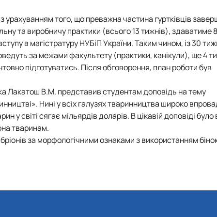
 з урахуванням того, що преважна частина гуртківців завер
ну та виробничу практики (всього 13 тижнів), здаватиме 8 
 вступу в магістратуру НУБіП України. Таким чином, із 30 тиж
ведуть за межами факультету (практики, канікули), ще 4 ти
нтовно підготуватись. Після обговорення, план роботи був
тка Лакатош В.М. представив студентам доповідь на тему
ринництві». Нині у всіх галузях тваринництва широко впров
рин у світі сягає мільярдів доларів. В цікавій доповіді було
она тваринам.
мбріонів за морфологічними ознаками з використанням біно