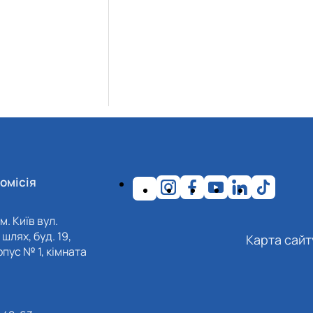
омісія
м. Київ вул.
шлях, буд. 19,
Карта сайт
пус № 1, кімната