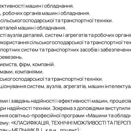
фективності машин і обладнання.
в, робочих органів машин і обладнання.
 сільськогосподарської та транспортної техніки.
деталей машин і обладнання.
ті вузлів деталей, систем і агрегатів та робочих органі
використання сільськогосподарської та транспортної тех
нспортних систем та транспортних засобів і забезпечен
еревезень.
иємств, фірм, компаній.
рмами, компаніями.
льськогосподарської та транспортної техніки.
кціонування систем, вузлів, агрегатів, машин інтелекту
еми і завдань надійності і ефективності машин, процесів
дри надійності техніки. Зокрема з доповідями виступили
чання освітньо-професійної програми «Машини та облад
а тему: «КЛАСИФІКАЦІЯ, ТЕХНІЧНІ МОЖЛИВОСТІ ТА ПЕРС
– МЕЛЬНИК В. І., к.е.н., доцент);