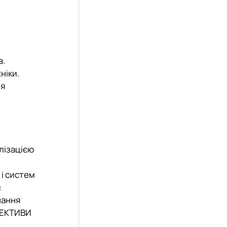
в.
ніки.
ня
алізацією
 і систем
:
нання
ПЕКТИВИ