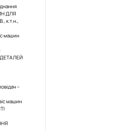
аднання
ШИН ДЛЯ
 к.т.н.,
іс машин
я
Х ДЕТАЛЕЙ
овідач –
віс машин
ТІ
ННЯ