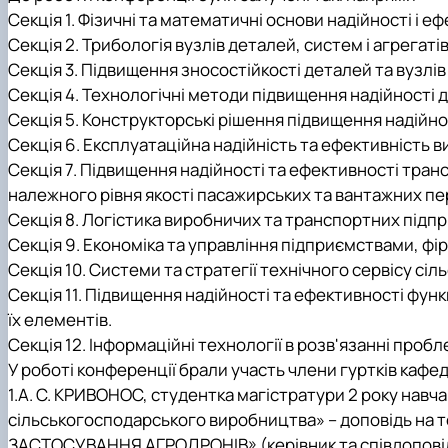
Секція 1. Фізичні та математичні основи надійності і е
Секція 2. Трибологія вузлів деталей, систем і агрегаті
Секція 3. Підвищення зносостійкості деталей та вузлів
Секція 4. Технологічні методи підвищення надійності 
Секція 5. Конструкторські рішення підвищення надійнос
Секція 6. Експлуатаційна надійність та ефективність 
Секція 7. Підвищення надійності та ефективності тра
належного рівня якості пасажирських та вантажних п
Секція 8. Логістика виробничих та транспортних підпр
Секція 9. Економіка та управління підприємствами, фі
Секція 10. Системи та стратегії технічного сервісу сі
Секція 11. Підвищення надійності та ефективності фун
їх елементів.
Секція 12. Інформаційні технології в розв'язанні пробл
У роботі конференції брали участь члени гуртків кафе
1.А. С. КРИВОНОС, студентка магістратури 2 року нав
сільськогосподарського виробництва» – доповідь н
ЗАСТОСУВАННЯ АГРОДРОНІВ» (керівник та співдоповідач 