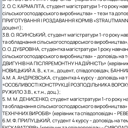
2. О. С. КАРМАЛІТА, студент магістратури 1-го року 
сільськогосподарського виробництва» – тези та до
ПРИГОТУВАННЯ І РОЗДАВАННЯ КОРМІВ «STRAUTMANN VERTI
доцент);
3.В. О. ЯСИНСЬКИЙ, студент магістратури 1-го року н
та обладнання сільськогосподарського виробництва»
О. О. ДУБРОВІНА, студентка магістратури 1 року навч
сільськогосподарського виробництва» – доповідь 
ДВИГУНІВ НА ПІСЛЯРЕМОНТНУ НАДІЙНІСТЬ» (керівники т
НОВИЦЬКИЙ А. В., к.т.н., доцент, співдоповідач, БАННИЙ О.
4.М. А. АНДРІЄВСЬКА, студентка 4 курсу - доповідь на 
«ОСОБЛИВОСТІ КОНСТРУКЦІЇ РОЗПОДІЛЬНИКА ВОРОХУ 
РУЖИЛО З.В., к.т.н., доц.);
5. М. М. ДЕНИСЕНКО, студент магістратури 1-го року 
та обладнання сільськогосподарського виробництва»
ТЕХНІЧНИХ ВИРОБІВ» (керівник та співдоповідач – РЕВЕНКО
6.М. Ф. ПРИЛУЦЬКИЙ, студент 4 курсу – доповідь н
ЕКСКАВАТОРІВ» (керівник та співдоповідач – СИВОЛАПО