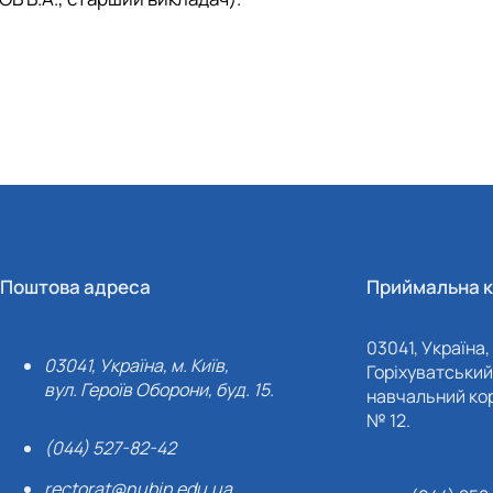
Поштова адреса
Приймальна к
03041, Україна, 
03041, Україна, м. Київ,
Горіхуватський 
вул. Героїв Оборони, буд. 15.
навчальний кор
№ 12.
(044) 527-82-42
rectorat@nubip.edu.ua