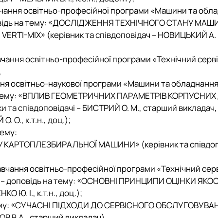
навчання освітньо-професійної програми «Машини та обл
повідь на тему: «ДОСЛІДЖЕННЯ ТЕХНІЧНОГО СТАНУ МА
-MIX» (керівник та співдоповідач – НОВИЦЬКИЙ А. В.,
авчання освітньо-професійної програми «Технічний серв
,
ання освітньо-наукової програми «Машини та обладнанн
на тему: «ВПЛИВ ГЕОМЕТРИЧНИХ ПАРАМЕТРІВ КОРПУСНИ
а співдоповідачі – БИСТРИЙ О. М., старший викладач,
 О., к.т.н., доц.);
тему:
КАРТОПЛЕЗБИРАЛЬНОЇ МАШИНИ» (керівник та співдоп
навчання освітньо-професійної програми «Технічний сер
 – доповідь на тему: «ОСНОВНІ ПРИНЦИПИ ОЦІНКИ ЯКОС
 Ю. І., к.т.н., доц.);
а тему: «СУЧАСНІ ПІДХОДИ ДО СЕРВІСНОГО ОБСЛУГОВУВА
В В.А., старший викладач).