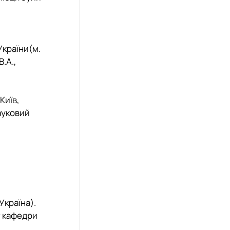
України
(м.
В.А.,
Київ,
ауковий
»
 Україна).
нт кафедри