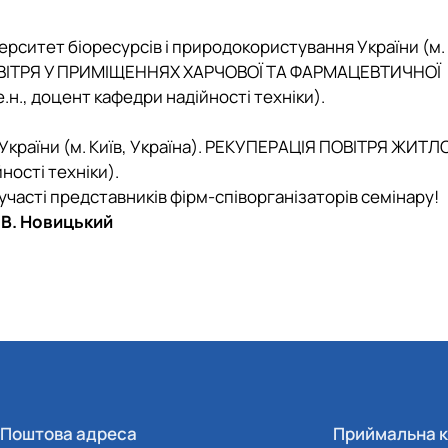
рситет біоресурсів і природокористування України (м. 
ІТРЯ У ПРИМІЩЕННЯХ ХАРЧОВОЇ ТА ФАРМАЦЕВТИЧНОЇ
.е.н., доцент кафедри надійності техніки).
країни (м. Київ, Україна).
РЕКУПЕРАЦІЯ ПОВІТРЯ ЖИТЛ
йності техніки).
часті представників фірм-співорганізаторів семінару!
А.В. Новицький
Поштова адреса
Приймальна к