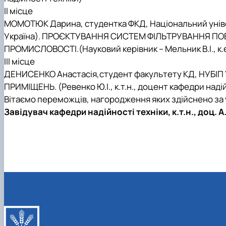
ІІ місце
МОМОТЮК Дарина
,
студентка ФКД
,
Національний уніве
Україна).
ПРОЄКТУВАННЯ СИСТЕМ ФІЛЬТРУВАННЯ ПОВ
ПРОМИСЛОВОСТІ.
(Науковий керівник
–
Мельник В.І., к
ІІІ місце
ДЕНИСЕНКО Анастасія,
студент факультету КД, НУБІП У
ПРИМІЩЕНЬ.
(
Ревенко Ю.І., к.т.н., доцент кафедри наді
Вітаємо переможців, нагородження яких здійснено за у
Завідувач кафедри надійності техніки, к.т.н., доц. 