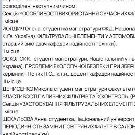
розподілені наступним чином:
Секція
«
ОСОБЛИВОСТІ ВИКОРИСТАННЯ СУЧАСНИХ ФІЛЬ
І місце
ЙОЛДИЧ Олена
,
студентка магістратури ФКД, Націона
Київ, Україна).
ФІЛЬТРУВАЛЬНІ ЕЛЕМЕНТИ У АВТОМОБІ
старший викладач кафедри надійності техніки).
ІІ місце
ОСКОЛОК К.,
студент магістратури, Національний уніве
Україна).
ПРОБЛЕМИ ЕКОЛОГІЧНОЇ БЕЗПЕКИ ПРИ ЗБЕР
керівник – Попик П.С.., к.т.н., доцент кафедри надійност
ІІІ місце
ДЕНИСЕНКО Микола,
студент магістратури факультету 
ВЛАСТИВОСТІ ПАЛИВНИХ ФІЛЬТРІВ ТА ЇХ КОНТРОЛЬ.
(
Р
Секція
«
ЗАСТОСУВАННЯ ФІЛЬТРУВАЛЬНИХ ЕЛЕМЕНТІВ 
І місце
ЩЕКАЛЬОВА Анна
,
студентка,
Національний університ
ПЕРІОДИЧНІСТЬ ЗАМІНИ ПОВІТРЯНИХ ФІЛЬТРІВ САЛОН
надійності техніки)