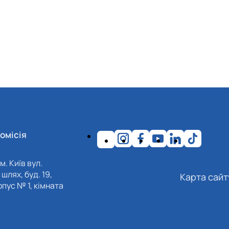
омісія
м. Київ вул.
шлях, буд. 19,
Карта сайт
пус № 1, кімната