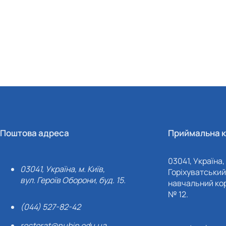
Поштова адреса
Приймальна к
03041, Україна, 
03041, Україна, м. Київ,
Горіхуватський 
вул. Героїв Оборони, буд. 15.
навчальний кор
№ 12.
(044) 527-82-42
rectorat@nubip.edu.ua