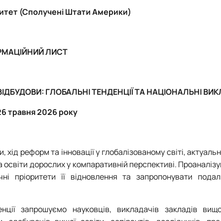
итет (Сполучені Штати Америки)
РМАЦІЙНИЙ ЛИСТ
ВІДБУДОВИ: ГЛОБАЛЬНІ ТЕНДЕНЦІЇ ТА НАЦІОНАЛЬНІ ВИ
26 травня 2026 року
и, хід реформ та інновації у глобалізованому світі, актуаль
та освіти дорослих у компаративній перспективі. Проаналіз
ічні пріоритети її відновлення та запропонувати пода
нції запрошуємо науковців, викладачів закладів вищо