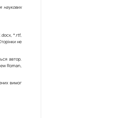
ня наукових
ocx, *.rtf,
Сторінки не
ться автор.
 New Roman,
ених вимог