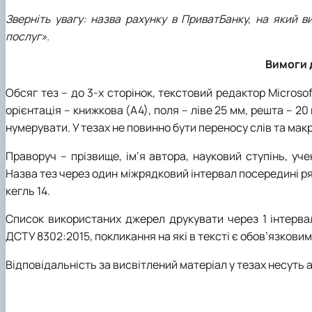
Зверніть увагу: назва рахунку в ПриватБанку, на який 
послуг».
Вимоги 
Обсяг тез – до 3-х сторінок, текстовий редактор Microsoft
орієнтація – книжкова (А4), поля – ліве 25 мм, решта – 20 
нумерувати. У тезах не повинно бути переносу слів та макр
Праворуч – прізвище, ім’я автора, науковий ступінь, у
Назва тез через один міжрядковий інтервал посередині ря
кегль 14.
Список використаних джерел друкувати через 1 інтерва
ДСТУ 8302:2015, покликання на які в тексті є обов’язковим
Відповідальність за висвітлений матеріал у тезах несуть а