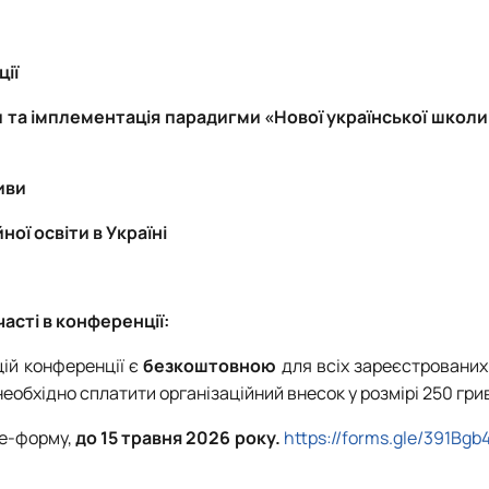
ції
и та імплементація парадигми «Нової української школи
иви
ої освіти в Україні
асті в конференції:
цій конференції є
безкоштовною
для всіх зареєстрованих
 необхідно сплатити організаційний внесок у розмірі 250 гри
le-форму,
до 15 травня 2026 року.
https://forms.gle/391Bg