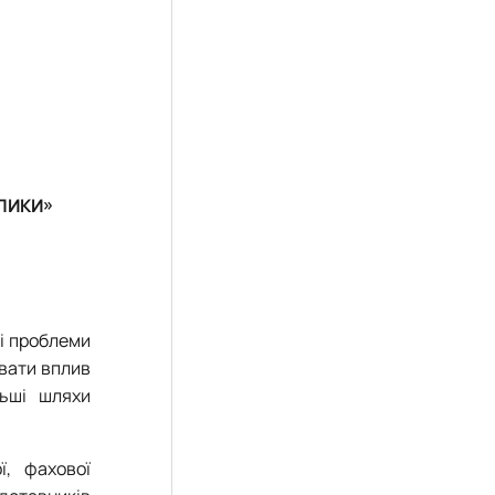
КЛИКИ»
ні проблеми
увати вплив
льші шляхи
ї, фахової