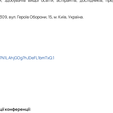
, здобувачів вищої освіти, аспірантів, дослідників, пре
309, вул. Героїв Оборони, 15, м. Київ, Україна.
o7N1L AhjGOg7hJDeFL1bmTxQ.1
ії конференції: