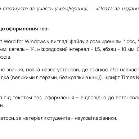
ви сплачуєте за участь у конференції, ‒ «Плата за надан
до оформлення тез:
 Word for Windows у вигляді файлу з розширенням *.doc, *.d
мм; кегель – 14, міжрядковий інтервал – 1,5, абзац – 10 мм. 
осів.
чене звання, повна назва установи, де працює або навчає
дка (великими літерами, без крапки в кінці): шрифт Times
л під текстом тез, оформлення – відповідно до встановл
и.
втори, за матеріали студентів – наукові керівники.