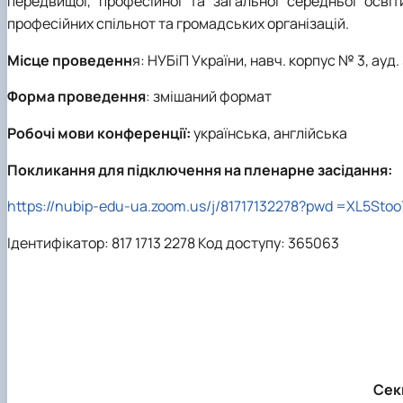
передвищої, професійної та загальної середньої освіти
професійних спільнот та громадських організацій.
Місце проведенн
я: НУБіП України, навч. корпус № 3, ауд. 
Форма проведення
: змішаний формат
Робочі мови конференції:
українська, англійська
Покликання для підключення на пленарне засідання:
https://nubip-edu-ua.zoom.us/j/81717132278?pwd =XL5Sto
Ідентифікатор: 817 1713 2278 Код доступу: 365063
Секц