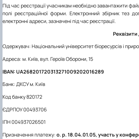
Під час реєстрації учасникам необхідно завантажити файл
полі реєстраційної форми. Електронний збірник тез до
електронні адреси, зазначені під час реєстрації.
Реквізити
Одержувач: Національний університет біоресурсів і прир
Адреса: м. Київ, вул. Героїв Оборони, 15
IBAN: UA268201720313271009202016289
Банк: ДКСУ м. Київ
Код банку 820172
ЄДРПОУ 00493706
ІПН 004937026501
Призначення платежу:
о. р. 18.04.01.05, участь у конфер