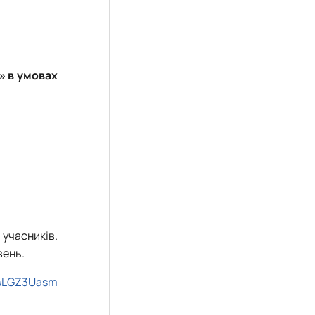
» в умовах
 учасників.
вень.
b4LGZ3Uasm