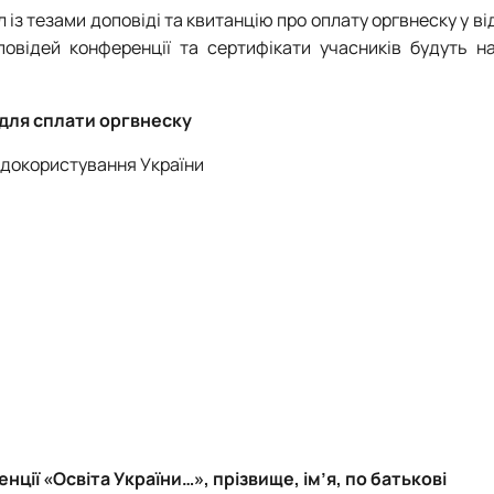
 із тезами доповіді та квитанцію про оплату оргвнеску у в
повідей конференції та сертифікати учасників будуть на
 для сплати оргвнеску
одокористування України
енції «Освіта України…», прізвище, ім’я, по батькові