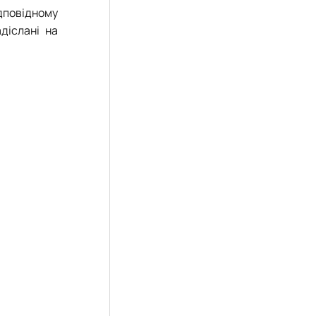
ідповідному
діслані на