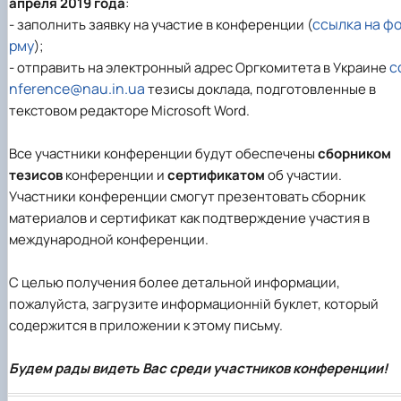
апреля 2019 года
:
ссылка на ф
- заполнить заявку на участие в конференции (
рму
);
c
- отправить на электронный адрес Оргкомитета в Украине
nference@nau.in.ua
тезисы доклада, подготовленные в
текстовом редакторе Microsoft Word.
Все участники конференции будут обеспечены
сборником
тезисов
конференции и
сертификатом
об участии.
Участники конференции смогут презентовать сборник
материалов и сертификат как подтверждение участия в
международной конференции.
С целью получения более детальной информации,
пожалуйста, загрузите информационній буклет, который
содержится в приложении к этому письму.
Будем рады видеть Вас среди участников конференции!