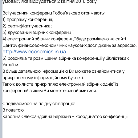
умовах”
,
яка відбудеться
2 квітня 2018 року
.
Іноземні мови
Їдальні та буфети
Центр вивчення мов
Психологічна підтримка
Біоетична комісія
Рада молодих вчених
Методичні рекомендації, пам'ятки
ЦКНО «Агропромисловий комплекс, лісове і
Доступ до публічної інформації
Наглядова рада
Історія університету
Працевлаштування
Студентські квитки
Інклюзивне середовище
Наукові видання
садово-паркове господарство, ветеринарна
Наукові школи
Форми документів
Державні закупівлі
Рада роботодавців
Видатні випускники та працівники
Всі учасники конференції обов’язково отримають:
Наука для бізнесу
медицина»
Стартап школа НУБіП України
Патентно-ліцензійна діяльність
Досліднику та автору
Офіційна символіка
Благодійний фонд «Голосіївська ініціатива
Звіт ректора
1) програму конференції;
Обладнання НУБіП України
Звіт про проведення НТЗ
Каталог наукових послуг
Антикорупційні заходи
2020»
Пам'яті захисників України
2) сертифікат учасника;
Наукові журнали НУБіП України
«SEB-2024»
Гендерна радниця
Почесні доктори і професори НУБіП України
Уповноважена особа з питань запобігання 
3) друкований збірник конференції;
Наукові журнали НУБіП України (English)
«SEB-2025»
Контактна інформація
виявлення корупції
Пресслужба
4) електронний збірник конференції буде розміщено на сайті
Пам'ятка про проведення науково-технічни
Університетський кур'єр
Положення про антикорупційного
Центру фінансово-економічних наукових досліджень за адресою:
заходів
уповноваженого НУБіП України
Вибори ректора
http://www.economics.in.ua
.
Порядок планування та організації
Програма розвитку університету «Голосіївсь
Національні нормативно-правові акти
5) розсилка та розміщення збірника конференції у бібліотеках
проведення НТЗ
ініціатива – 2025»
Нормативно-правові акти НУБіП України
України.
Результати науково-технічних заходів
Інформаційні ресурси НАЗК
З більш детальною інформацією Ви можете ознайомитися
у
Монографії
Методичні роз’яснення НАЗК
прикріпленому інформаційному буклеті
.
Антикорупційні заходи
Також до листа прикріпляю
електронний збірник однієї із
конференцій з яким Ви можете ознайомитися.
Сподіваємося на плідну співпрацю!
З повагою,
Кароліна Олександрівна Бережна – координатор конференції